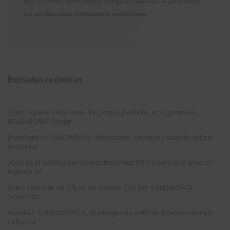
Nota: Es nuestra responsabilidad proteger su privacidad y le garantizamos
que sus datos serán completamente confidenciales.
Entradas recientes
Cómo reparar relaciones de croquis perdidas o colgantes en
SOLIDWORKS Design
DraftSight vs SOLIDWORKS: diferencias, ventajas y cuándo utilizar
cada uno
¿Qué es el análisis por elementos finitos (FEA) y para qué sirve en
ingeniería?
Cómo convertir un STL en un modelo CAD con SOLIDWORKS
ScanTo3D
Webinar: SOLIDWORKS IA, la inteligencia artificial diseñada para la
industria