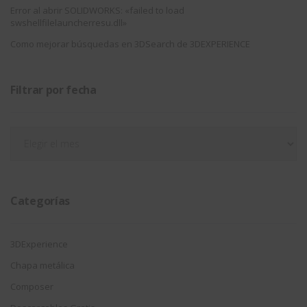
Error al abrir SOLIDWORKS: «failed to load
swshellfilelauncherresu.dll»
Como mejorar búsquedas en 3DSearch de 3DEXPERIENCE
Filtrar por fecha
Filtrar
por
fecha
Categorías
3DExperience
Chapa metálica
Composer