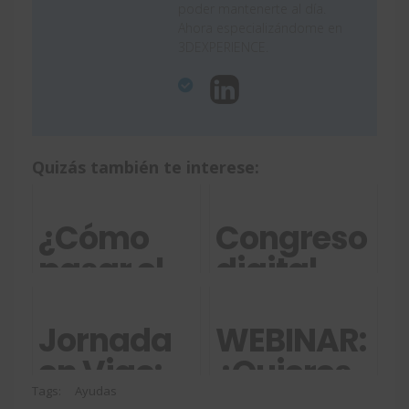
poder mantenerte al día.
Ahora especializándome en
3DEXPERIENCE.
Quizás también te interese:
¿Cómo
Congreso
pasar el
digital
examen
SOLIDWORK
CSWA
- 12 de
Jornada
WEBINAR:
con
septiembre
en Vigo:
¿Quieres
ayuda de
2018
Optimización
conocer
Tags:
Ayudas