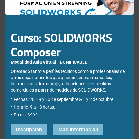
Pingback:
Este próximo 12 de julio Easyworks participa en
los Obradoiros Industria 4.0
Curso: SOLIDWORKS
Composer
Pingback:
Obradoiro de gestión de datos "Simulación de
Modalidad Aula Virtual - BONIFICABLE
procesos y plataformas colaborativas"
Orientado tanto a perfiles técnicos como a profesionales de
otros departamentos que quieran generar manuales,
instrucciones de montaje, animaciones o contenidos
comerciales a partir de modelos de SOLIDWORKS.
Pingback:
2º convocatoria de las ayudas a la digitalización
Fechas: 28, 29 y 30 de septiembre & 1 y 2 de octubre.
Industria 4.0 - Easyworks
Horario: 9 a 13 horas.
Precio: 399€
Deja una respuesta
Inscripción
Más información