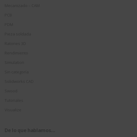
Mecanizado – CAM
PCB
PDM
Pieza soldada
Ratones 3D
Rendimiento
Simulation
Sin categoría
Solidworks CAD
Swood
Tutoriales
Visualize
De lo que hablamos…