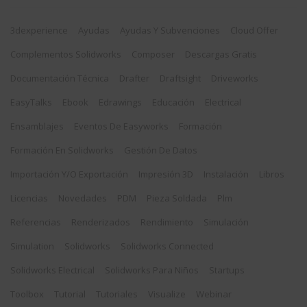
3dexperience
Ayudas
Ayudas Y Subvenciones
Cloud Offer
Complementos Solidworks
Composer
Descargas Gratis
Documentación Técnica
Drafter
Draftsight
Driveworks
EasyTalks
Ebook
Edrawings
Educación
Electrical
Ensamblajes
Eventos De Easyworks
Formación
Formación En Solidworks
Gestión De Datos
Importación Y/o Exportación
Impresión 3D
Instalación
Libros
Licencias
Novedades
PDM
Pieza Soldada
Plm
Referencias
Renderizados
Rendimiento
Simulación
Simulation
Solidworks
Solidworks Connected
Solidworks Electrical
Solidworks Para Niños
Startups
Toolbox
Tutorial
Tutoriales
Visualize
Webinar