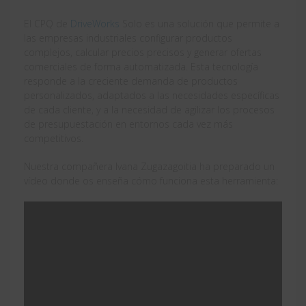
El CPQ de
DriveWorks
Solo es una solución que permite a
las empresas industriales configurar productos
complejos, calcular precios precisos y generar ofertas
comerciales de forma automatizada. Esta tecnología
responde a la creciente demanda de productos
personalizados, adaptados a las necesidades específicas
de cada cliente, y a la necesidad de agilizar los procesos
de presupuestación en entornos cada vez más
competitivos.
Nuestra compañera Ivana Zugazagoitia ha preparado un
vídeo donde os enseña cómo funciona esta herramienta: