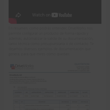
En resumen, como podrás entender, DriveWorks nos
permite configurar un producto de forma rápida y
además, automatizar la salida de su documentación,
tanto técnica como presupuestaria o de contacto. Te
dejamos diversos ejemplos de documentación que
genera, para que mires cómo quedan: