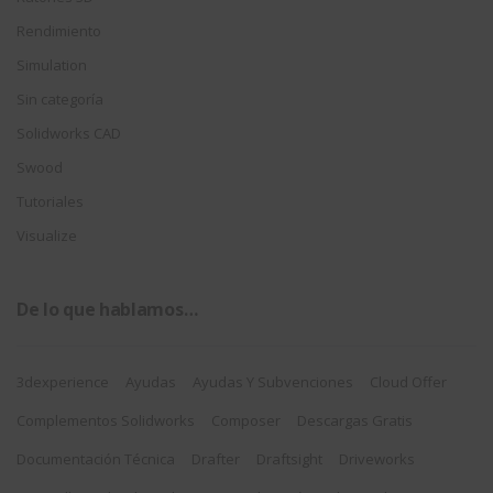
Rendimiento
Simulation
Sin categoría
Solidworks CAD
Swood
Tutoriales
Visualize
De lo que hablamos…
3dexperience
Ayudas
Ayudas Y Subvenciones
Cloud Offer
Complementos Solidworks
Composer
Descargas Gratis
Documentación Técnica
Drafter
Draftsight
Driveworks