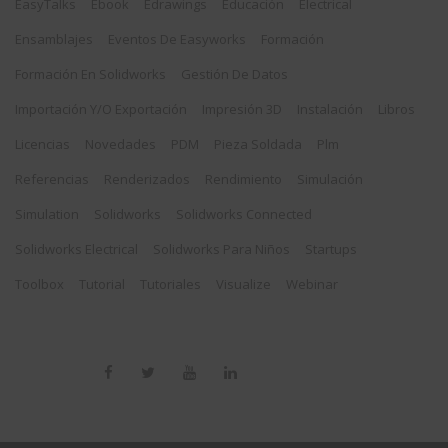
EasyTalks
Ebook
Edrawings
Educación
Electrical
Ensamblajes
Eventos De Easyworks
Formación
Formación En Solidworks
Gestión De Datos
Importación Y/o Exportación
Impresión 3D
Instalación
Libros
Licencias
Novedades
PDM
Pieza Soldada
Plm
Referencias
Renderizados
Rendimiento
Simulación
Simulation
Solidworks
Solidworks Connected
Solidworks Electrical
Solidworks Para Niños
Startups
Toolbox
Tutorial
Tutoriales
Visualize
Webinar