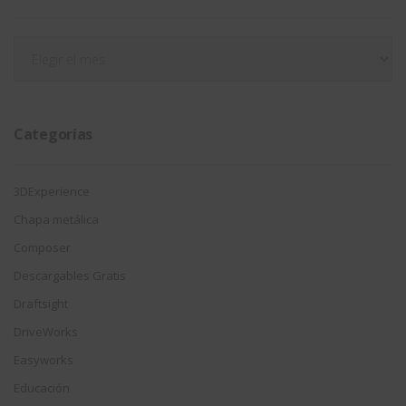
Filtrar
por
fecha
Categorías
3DExperience
Chapa metálica
Composer
Descargables Gratis
Draftsight
DriveWorks
Easyworks
Educación