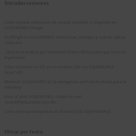
Entradas recientes
Cómo reparar relaciones de croquis perdidas o colgantes en
SOLIDWORKS Design
DraftSight vs SOLIDWORKS: diferencias, ventajas y cuándo utilizar
cada uno
¿Qué es el análisis por elementos finitos (FEA) y para qué sirve en
ingeniería?
Cómo convertir un STL en un modelo CAD con SOLIDWORKS
ScanTo3D
Webinar: SOLIDWORKS IA, la inteligencia artificial diseñada para la
industria
Error al abrir SOLIDWORKS: «failed to load
swshellfilelauncherresu.dll»
Como mejorar búsquedas en 3DSearch de 3DEXPERIENCE
Filtrar por fecha