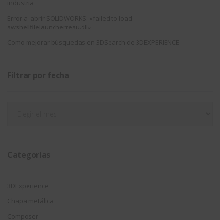
industria
Error al abrir SOLIDWORKS: «failed to load
swshellfilelauncherresu.dll»
Como mejorar búsquedas en 3DSearch de 3DEXPERIENCE
Filtrar por fecha
Filtrar
por
fecha
Categorías
3DExperience
Chapa metálica
Composer