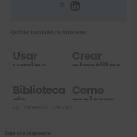
Quizás también te interese:
Usar
Crear
varias
plantillas
herramientas
de listas
de diseño
de
Bibliotecas
Como
a la vez
materiales
de
mejorar
con
modelos
búsquedas
Tags:
Referencias
Solidworks
SOLIDWORK
CAD
en
3DSearch
Deja una respuesta