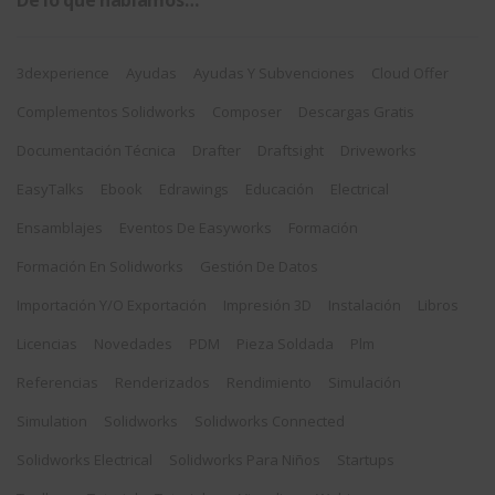
De lo que hablamos…
3dexperience
Ayudas
Ayudas Y Subvenciones
Cloud Offer
Complementos Solidworks
Composer
Descargas Gratis
Documentación Técnica
Drafter
Draftsight
Driveworks
EasyTalks
Ebook
Edrawings
Educación
Electrical
Ensamblajes
Eventos De Easyworks
Formación
Formación En Solidworks
Gestión De Datos
Importación Y/o Exportación
Impresión 3D
Instalación
Libros
Licencias
Novedades
PDM
Pieza Soldada
Plm
Referencias
Renderizados
Rendimiento
Simulación
Simulation
Solidworks
Solidworks Connected
Solidworks Electrical
Solidworks Para Niños
Startups