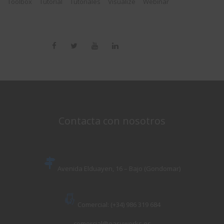
Toolbox
Tutorial
Tutoriales
Visualize
Webinar
Contacta con nosotros
Avenida Elduayen, 16 – Bajo (Gondomar)
Comercial: (+34) 986 319 684
comercial@easyworks.es