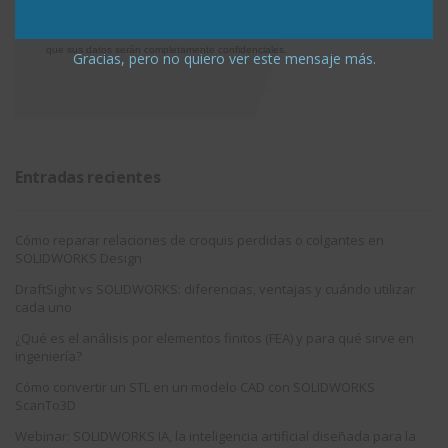
Nota: Es nuestra responsabilidad proteger su privacidad y le garantizamos
que sus datos serán completamente confidenciales.
Gracias, pero no quiero ver este mensaje más.
Entradas recientes
Cómo reparar relaciones de croquis perdidas o colgantes en
SOLIDWORKS Design
DraftSight vs SOLIDWORKS: diferencias, ventajas y cuándo utilizar
cada uno
¿Qué es el análisis por elementos finitos (FEA) y para qué sirve en
ingeniería?
Cómo convertir un STL en un modelo CAD con SOLIDWORKS
ScanTo3D
Webinar: SOLIDWORKS IA, la inteligencia artificial diseñada para la