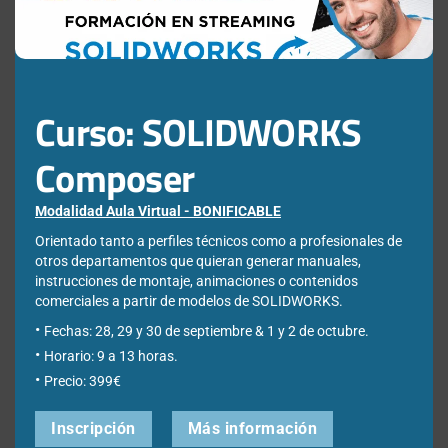
Apellidos
*
Empresa
*
Curso: SOLIDWORKS
Composer
Ciudad
*
Modalidad Aula Virtual - BONIFICABLE
Orientado tanto a perfiles técnicos como a profesionales de
otros departamentos que quieran generar manuales,
*Required Fields
instrucciones de montaje, animaciones o contenidos
comerciales a partir de modelos de SOLIDWORKS.
Acepto la
Directiva de privacidad
y
Condiciones de
Fechas: 28, 29 y 30 de septiembre & 1 y 2 de octubre.
utilización
Horario: 9 a 13 horas.
Precio: 399€
Inscripción
Más información