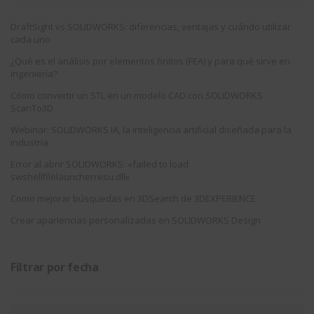
DraftSight vs SOLIDWORKS: diferencias, ventajas y cuándo utilizar
cada uno
¿Qué es el análisis por elementos finitos (FEA) y para qué sirve en
ingeniería?
Cómo convertir un STL en un modelo CAD con SOLIDWORKS
ScanTo3D
Webinar: SOLIDWORKS IA, la inteligencia artificial diseñada para la
industria
Error al abrir SOLIDWORKS: «failed to load
swshellfilelauncherresu.dll»
Como mejorar búsquedas en 3DSearch de 3DEXPERIENCE
Crear apariencias personalizadas en SOLIDWORKS Design
Filtrar por fecha
Filtrar