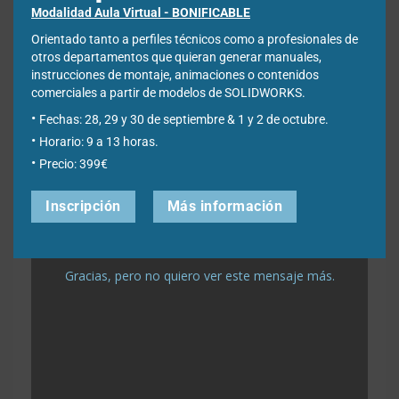
Modalidad Aula Virtual - BONIFICABLE
La 3DEXPERIENCE Platform y los Virtual Companions están
Orientado tanto a perfiles técnicos como a profesionales de
redefiniendo la innovación industrial, creando un
otros departamentos que quieran generar manuales,
ecosistema donde datos, IA y talento humano trabajan
instrucciones de montaje, animaciones o contenidos
juntos para entregar productos mejores, más rápido y
comerciales a partir de modelos de SOLIDWORKS.
con mayor confianza.
Fechas: 28, 29 y 30 de septiembre & 1 y 2 de octubre.
Os dejamos tres recaps elaborados por SOLIDWORKS en
Horario: 9 a 13 horas.
formato vídeo:
Precio: 399€
Inscripción
Más información
Gracias, pero no quiero ver este mensaje más.