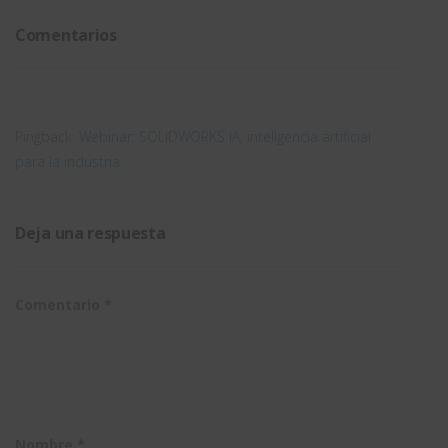
de la
fluida en
Comentarios
Uvigo
la
empresa
para
Pingback:
Webinar: SOLIDWORKS IA, inteligencia artificial
mejorar
para la industria
la
innovación
Deja una respuesta
Comentario
*
Nombre
*