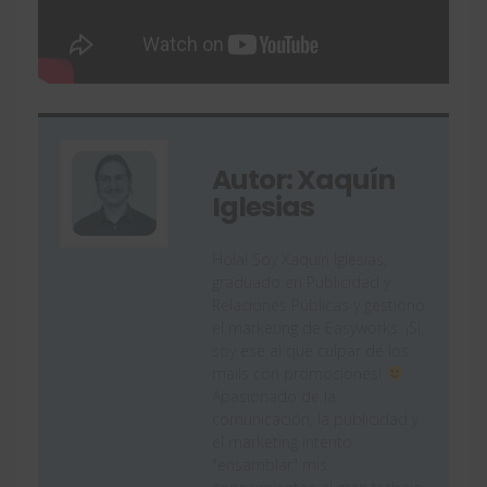
Autor: Xaquín
Iglesias
Hola! Soy Xaquín Iglesias,
graduado en Publicidad y
Relaciones Públicas y gestiono
el marketing de Easyworks. ¡Sí,
soy ese al que culpar de los
mails con promociones!
Apasionado de la
comunicación, la publicidad y
el marketing intento
"ensamblar" mis