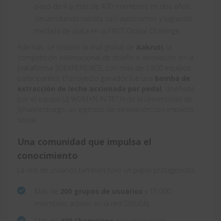
pasó de 4 a más de 400 miembros en dos años,
desarrollando robots casi autónomos y logrando
medalla de plata en la FIRST Global Challenge.
Además, se celebró la final global de
Aakruti
, la
competición internacional de diseño e innovación en la
plataforma 3DEXPERIENCE, con más de 1.800 equipos
participantes. El proyecto ganador fue una
bomba de
extracción de leche accionada por pedal
, diseñada
por el equipo UJ WOM+N IN TECH de la Universidad de
Johannesburgo, un ejemplo de innovación con impacto
social.
Una comunidad que impulsa el
conocimiento
La red de usuarios también tuvo un papel protagonista:
Más de
200 grupos de usuarios
y 15.000
miembros activos en la red SWUGN.
Más de
400 Champions
que comparten