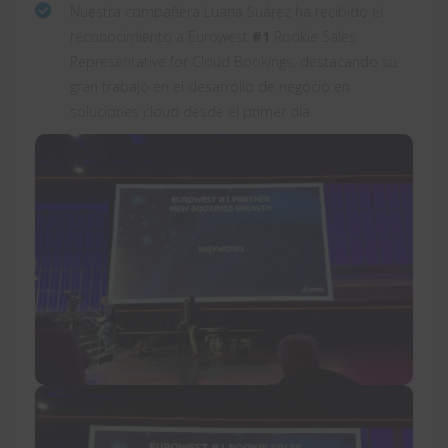
Nuestra compañera Luana Suárez ha recibido el
reconocimiento a Eurowest
#1
Rookie Sales
Representative for Cloud Bookings, destacando su
gran trabajo en el desarrollo de negocio en
soluciones cloud desde el primer día.