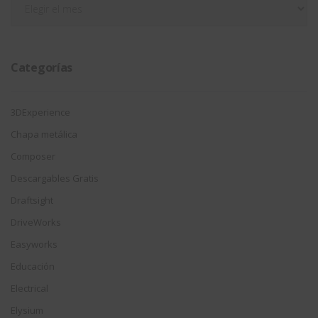
por
fecha
Categorías
3DExperience
Chapa metálica
Composer
Descargables Gratis
Draftsight
DriveWorks
Easyworks
Educación
Electrical
Elysium