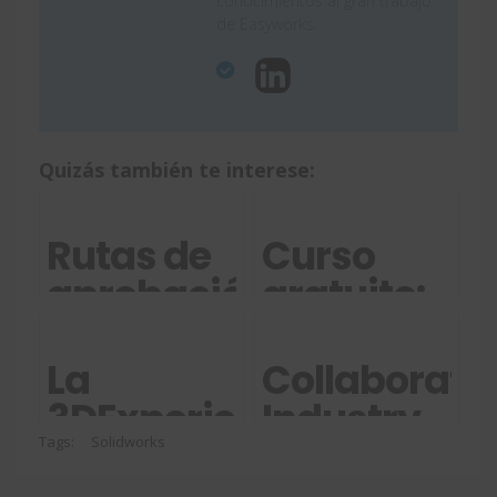
conocimientos al gran trabajo
de Easyworks.
Quizás también te interese:
Rutas de
Curso
aprobación
gratuito:
con
Servicios
SOLIDWORKS
Cloud de
La
Collaborati
y
SOLIDWORK
3DExperience
Industry
3DEXPERIENCE
aterriza
Innovator:
Tags:
Solidworks
en las JAI
Colaboraci