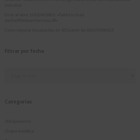
industria
Error al abrir SOLIDWORKS: «failed to load
swshellfilelauncherresu.dll»
Como mejorar búsquedas en 3DSearch de 3DEXPERIENCE
Filtrar por fecha
Filtrar
por
fecha
Categorías
3DExperience
Chapa metálica