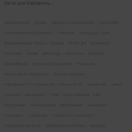
De lo que hablamos…
3dexperience
Ayudas
Ayudas Y Subvenciones
Cloud Offer
Complementos Solidworks
Composer
Descargas Gratis
Documentación Técnica
Drafter
Draftsight
Driveworks
EasyTalks
Ebook
Edrawings
Educación
Electrical
Ensamblajes
Eventos De Easyworks
Formación
Formación En Solidworks
Gestión De Datos
Importación Y/o Exportación
Impresión 3D
Instalación
Libros
Licencias
Novedades
PDM
Pieza Soldada
Plm
Referencias
Renderizados
Rendimiento
Simulación
Simulation
Solidworks
Solidworks Connected
Solidworks Electrical
Solidworks Para Niños
Startups