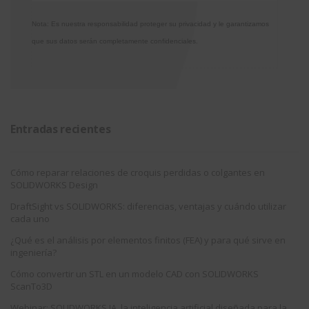
Nota: Es nuestra responsabilidad proteger su privacidad y le garantizamos
que sus datos serán completamente confidenciales.
Entradas recientes
Cómo reparar relaciones de croquis perdidas o colgantes en
SOLIDWORKS Design
DraftSight vs SOLIDWORKS: diferencias, ventajas y cuándo utilizar
cada uno
¿Qué es el análisis por elementos finitos (FEA) y para qué sirve en
ingeniería?
Cómo convertir un STL en un modelo CAD con SOLIDWORKS
ScanTo3D
Webinar: SOLIDWORKS IA, la inteligencia artificial diseñada para la