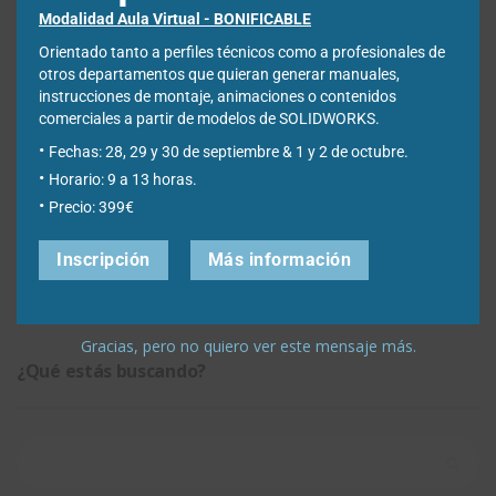
Si seguís estos pasos, no tendréis ningún problema para
Modalidad Aula Virtual - BONIFICABLE
empezar a diseñar vuestros moldes utilizando
SOLIDWORKS. Si os interesa también predecir y evitar
Orientado tanto a perfiles técnicos como a profesionales de
defectos de fabricación en diseños de piezas de plástico
otros departamentos que quieran generar manuales,
y moldes de inyección, os recomendamos la herramienta
instrucciones de montaje, animaciones o contenidos
SOLIDWORKS Plastics
.
comerciales a partir de modelos de SOLIDWORKS.
Fechas: 28, 29 y 30 de septiembre & 1 y 2 de octubre.
Y ya sabéis, si tenéis cualquier consulta, no dudéis en
Horario: 9 a 13 horas.
poneros en contacto con nosotros
Precio: 399€
27 agosto, 2019
Héctor Méndez
Inscripción
Más información
Solidworks CAD
,
Tutoriales
1 comentario
Gracias, pero no quiero ver este mensaje más.
¿Qué estás buscando?
Buscar: