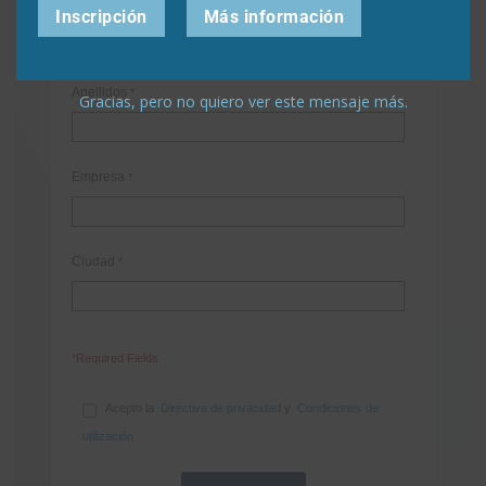
Nombre
*
Inscripción
Más información
Apellidos
*
Gracias, pero no quiero ver este mensaje más.
Empresa
*
Ciudad
*
*Required Fields
Acepto la
Directiva de privacidad
y
Condiciones de
utilización