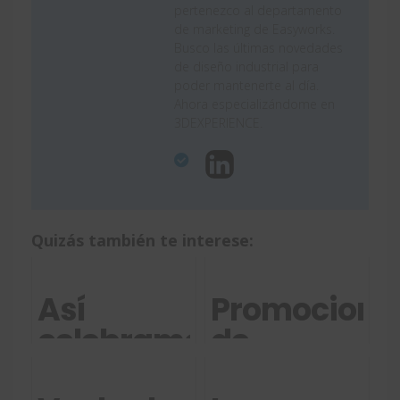
pertenezco al departamento
de marketing de Easyworks.
Busco las últimas novedades
de diseño industrial para
poder mantenerte al día.
Ahora especializándome en
3DEXPERIENCE.
Quizás también te interese:
Así
Promocione
celebramos
de
las
diciembre