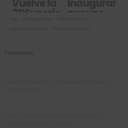
fiestas en
2019
Vuelve la
Inauguramo
Easyworks
3DExperience
nuevas
World:
instalacione
Tags:
Descargas Gratis
Internet Of Thing
Manual De Ingeniería
2021
Productos Inteligentes
¡conócenos!
virtual
Comentarios
Pingback:
Descarga gratis: 5 consejos para transformar el
diseño de producto -
Pingback:
Diferencias entre SOLIDWORKS Schematics
Standard y Professional - Easyworks