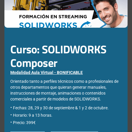
Buscar:
Curso: SOLIDWORKS
Composer
Newsletter
Modalidad Aula Virtual - BONIFICABLE
Orientado tanto a perfiles técnicos como a profesionales de
otros departamentos que quieran generar manuales,
Déjanos tus datos para poder registrarte en nuestro boletín
instrucciones de montaje, animaciones o contenidos
quincenal y consigue un descuento en nuestras formaciones
comerciales a partir de modelos de SOLIDWORKS.
online:
Fechas: 28, 29 y 30 de septiembre & 1 y 2 de octubre.
Correo electrónico de contacto
*
Horario: 9 a 13 horas.
Precio: 399€