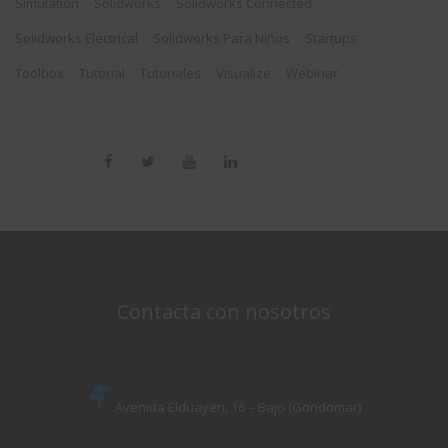
Simulation
Solidworks
Solidworks Connected
Solidworks Electrical
Solidworks Para Niños
Startups
Toolbox
Tutorial
Tutoriales
Visualize
Webinar
Contacta con nosotros
Avenida Elduayen, 16 – Bajo (Gondomar)