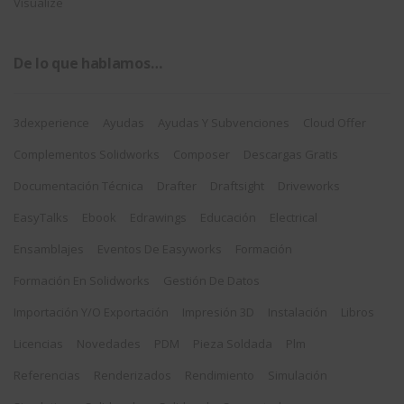
Visualize
De lo que hablamos…
3dexperience
Ayudas
Ayudas Y Subvenciones
Cloud Offer
Complementos Solidworks
Composer
Descargas Gratis
Documentación Técnica
Drafter
Draftsight
Driveworks
EasyTalks
Ebook
Edrawings
Educación
Electrical
Ensamblajes
Eventos De Easyworks
Formación
Formación En Solidworks
Gestión De Datos
Importación Y/o Exportación
Impresión 3D
Instalación
Libros
Licencias
Novedades
PDM
Pieza Soldada
Plm
Referencias
Renderizados
Rendimiento
Simulación