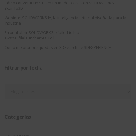
Cómo convertir un STL en un modelo CAD con SOLIDWORKS
ScanTo3D
Webinar: SOLIDWORKS IA, la inteligencia artificial diseñada para la
industria
Error al abrir SOLIDWORKS: «failed to load
swshellfilelauncherresu.dll»
Como mejorar búsquedas en 3DSearch de 3DEXPERIENCE
Filtrar por fecha
Filtrar
por
fecha
Categorías
3DExperience