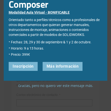
Composer
Buscar:
Modalidad Aula Virtual - BONIFICABLE
Orientado tanto a perfiles técnicos como a profesionales de
otros departamentos que quieran generar manuales,
instrucciones de montaje, animaciones o contenidos
comerciales a partir de modelos de SOLIDWORKS.
Fechas: 28, 29 y 30 de septiembre & 1 y 2 de octubre.
Horario: 9 a 13 horas.
Precio: 399€
Newsletter
Inscripción
Más información
Déjanos tus datos para poder registrarte en nuestro boletín
quincenal y consigue un descuento en nuestras formaciones
Gracias, pero no quiero ver este mensaje más.
online:
Correo electrónico de contacto
*