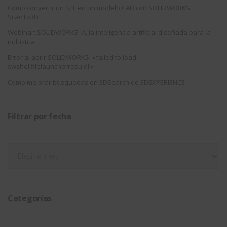
Cómo convertir un STL en un modelo CAD con SOLIDWORKS
ScanTo3D
Webinar: SOLIDWORKS IA, la inteligencia artificial diseñada para la
industria
Error al abrir SOLIDWORKS: «failed to load
swshellfilelauncherresu.dll»
Como mejorar búsquedas en 3DSearch de 3DEXPERIENCE
Filtrar por fecha
Filtrar
por
fecha
Categorías