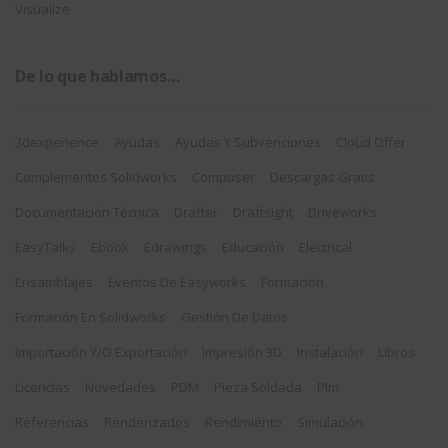
Visualize
De lo que hablamos…
3dexperience
Ayudas
Ayudas Y Subvenciones
Cloud Offer
Complementos Solidworks
Composer
Descargas Gratis
Documentación Técnica
Drafter
Draftsight
Driveworks
EasyTalks
Ebook
Edrawings
Educación
Electrical
Ensamblajes
Eventos De Easyworks
Formación
Formación En Solidworks
Gestión De Datos
Importación Y/o Exportación
Impresión 3D
Instalación
Libros
Licencias
Novedades
PDM
Pieza Soldada
Plm
Referencias
Renderizados
Rendimiento
Simulación