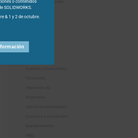
Descargables Gratis
ciones o contenidos
s de SOLIDWORKS.
Draftsight
re & 1 y 2 de octubre.
DriveWorks
Easyworks
Educación
nformación
Electrical
Elysium
Eventos y Novedades
Formación
Impresión 3D
Inspection
Libros recomendados
Licencias e instalación
Mantenimiento
MBD