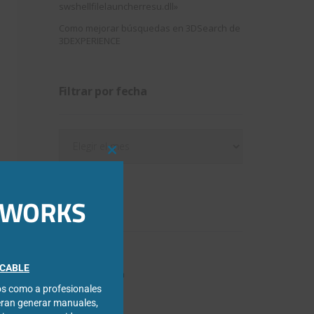
swshellfilelauncherresu.dll»
Como mejorar búsquedas en 3DSearch de
3DEXPERIENCE
Filtrar por fecha
Filtrar
por
Close
fecha
this
module
IDWORKS
Categorías
3DExperience
FICABLE
Chapa metálica
cos como a profesionales
Composer
eran generar manuales,