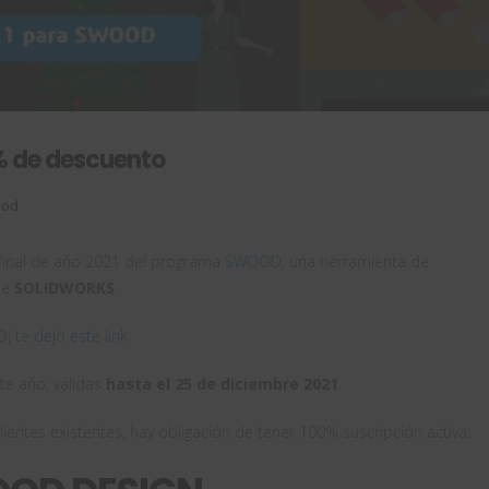
 de descuento
ood
final de año 2021 del programa
SWOOD
, una herramienta de
de
SOLIDWORKS
.
 te dejo este link
e año, válidas
hasta el 25 de diciembre 2021
.
entes existentes, hay obligación de tener 100% suscripción activa.