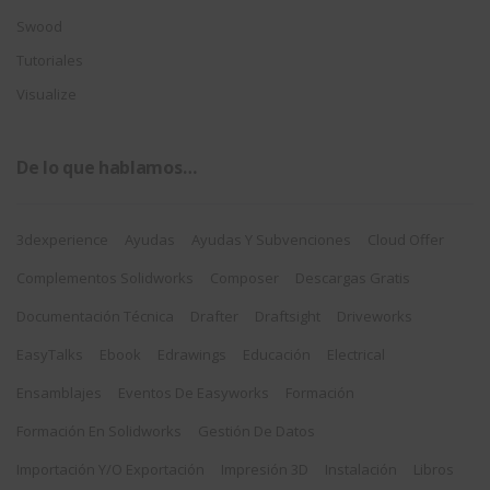
Swood
Tutoriales
Visualize
De lo que hablamos…
3dexperience
Ayudas
Ayudas Y Subvenciones
Cloud Offer
Complementos Solidworks
Composer
Descargas Gratis
Documentación Técnica
Drafter
Draftsight
Driveworks
EasyTalks
Ebook
Edrawings
Educación
Electrical
Ensamblajes
Eventos De Easyworks
Formación
Formación En Solidworks
Gestión De Datos
Importación Y/o Exportación
Impresión 3D
Instalación
Libros