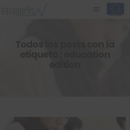
Todos los posts con la
etiqueta : education
edition