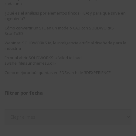
cada uno
¿Qué es el análisis por elementos finitos (FEA) y para qué sirve en
ingeniería?
Cómo convertir un STL en un modelo CAD con SOLIDWORKS
ScanTo3D
Webinar: SOLIDWORKS IA, la inteligencia artificial diseñada para la
industria
Error al abrir SOLIDWORKS: «failed to load
swshellfilelauncherresu.dll»
Como mejorar búsquedas en 3DSearch de 3DEXPERIENCE
Filtrar por fecha
Filtrar
por
fecha