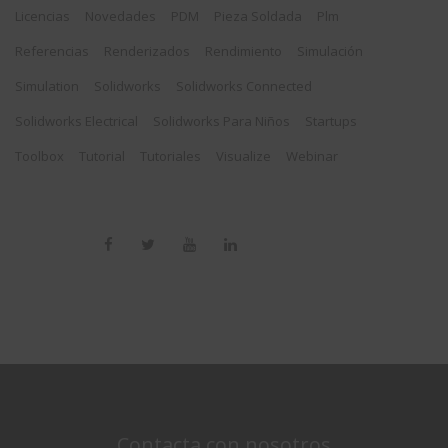
Licencias
Novedades
PDM
Pieza Soldada
Plm
Referencias
Renderizados
Rendimiento
Simulación
Simulation
Solidworks
Solidworks Connected
Solidworks Electrical
Solidworks Para Niños
Startups
Toolbox
Tutorial
Tutoriales
Visualize
Webinar
Contacta con nosotros