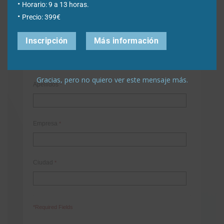
Horario: 9 a 13 horas.
Correo electrónico de contacto
*
Precio: 399€
Inscripción
Más información
Nombre
*
Gracias, pero no quiero ver este mensaje más.
Apellidos
*
Empresa
*
Ciudad
*
*Required Fields