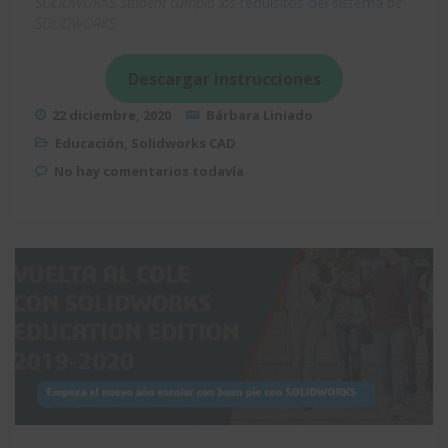
SOLIDWORKS Student cumpla los
requisitos del sistema
de
SOLIDWORKS.
Descargar instrucciones
22 diciembre, 2020
Bárbara Liniado
Educación
,
Solidworks CAD
No hay comentarios todavía