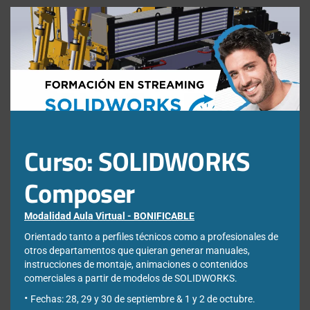
Clos
¿Qué estás buscando?
this
mod
Buscar:
Curso: SOLIDWORKS
Composer
Modalidad Aula Virtual - BONIFICABLE
Newsletter
Orientado tanto a perfiles técnicos como a profesionales de
otros departamentos que quieran generar manuales,
instrucciones de montaje, animaciones o contenidos
Déjanos tus datos para poder registrarte en nuestro boletín
comerciales a partir de modelos de SOLIDWORKS.
quincenal y consigue un descuento en nuestras formaciones
online:
Fechas: 28, 29 y 30 de septiembre & 1 y 2 de octubre.