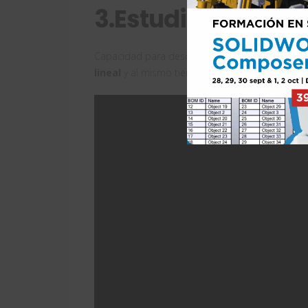
3.Estudios de opt
Capacidad para descubrir
nuevas alternativa
lineal
y al mismo tiempo cumplir con los requis