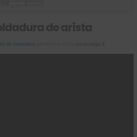
ldadura de arista
es de soldadura
aplicando la norma
Eurocódigo 3.