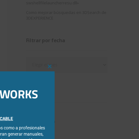
swshellfilelauncherresu.dll»
Como mejorar búsquedas en 3DSearch de
3DEXPERIENCE
Filtrar por fecha
Filtrar
por
Close
fecha
this
module
IDWORKS
Categorías
3DExperience
FICABLE
Chapa metálica
cos como a profesionales
Composer
eran generar manuales,