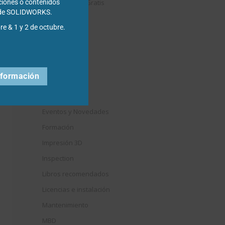
Descargables Gratis
ciones o contenidos
s de SOLIDWORKS.
Draftsight
re & 1 y 2 de octubre.
DriveWorks
Easyworks
Educación
nformación
Electrical
Elysium
Eventos y Novedades
Formación
Impresión 3D
Inspection
Libros recomendados
Licencias e instalación
Mantenimiento
MBD