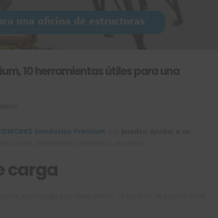
m, 10 herramientas útiles para una
lation
IDWORKS Simulation Premium
que
pueden ayudar a un
omo naves, entreplantas, elementos auxiliares…
e carga
uerta, sobrecarga uso, nieve, viento…) y también se pueden crear