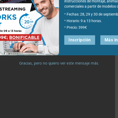
instrucciones de montaje, anima
imización topológica
comerciales a partir de modelo
Fechas: 28, 29 y 30 de septiemb
Horario: 9 a 13 horas.
s de diseño de material mínimo bajo carga estática elástica
Precio: 399€
itos de tensión, rigidez y vibración de los componentes.
Inscripción
Más i
Gracias, pero no quiero ver este mensaje más.