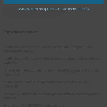
que sus datos serán completamente confidenciales.
Gracias, pero no quiero ver este mensaje más.
Entradas recientes
Cómo reparar relaciones de croquis perdidas o colgantes en
SOLIDWORKS Design
DraftSight vs SOLIDWORKS: diferencias, ventajas y cuándo utilizar
cada uno
¿Qué es el análisis por elementos finitos (FEA) y para qué sirve en
ingeniería?
Cómo convertir un STL en un modelo CAD con SOLIDWORKS
ScanTo3D
Webinar: SOLIDWORKS IA, la inteligencia artificial diseñada para la
industria
Error al abrir SOLIDWORKS: «failed to load