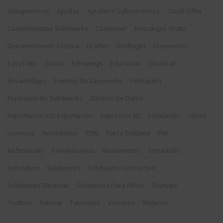
3dexperience
Ayudas
Ayudas Y Subvenciones
Cloud Offer
Complementos Solidworks
Composer
Descargas Gratis
Documentación Técnica
Drafter
Draftsight
Driveworks
EasyTalks
Ebook
Edrawings
Educación
Electrical
Ensamblajes
Eventos De Easyworks
Formación
Formación En Solidworks
Gestión De Datos
Importación Y/o Exportación
Impresión 3D
Instalación
Libros
Licencias
Novedades
PDM
Pieza Soldada
Plm
Referencias
Renderizados
Rendimiento
Simulación
Simulation
Solidworks
Solidworks Connected
Solidworks Electrical
Solidworks Para Niños
Startups
Toolbox
Tutorial
Tutoriales
Visualize
Webinar