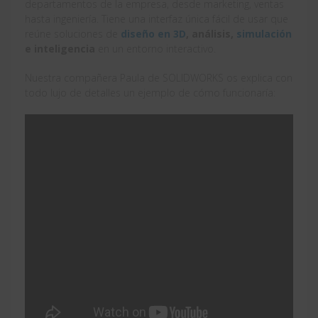
departamentos de la empresa, desde marketing, ventas
hasta ingeniería. Tiene una interfaz única fácil de usar que
reúne soluciones de
diseño en 3D
, análisis,
simulación
e inteligencia
en un entorno interactivo.
Nuestra compañera Paula de SOLIDWORKS os explica con
todo lujo de detalles un ejemplo de cómo funcionaría: