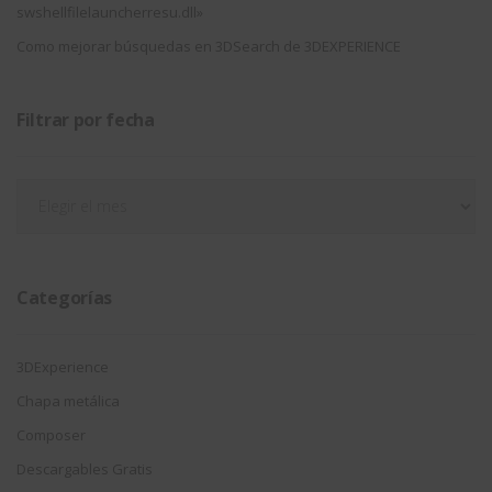
swshellfilelauncherresu.dll»
Como mejorar búsquedas en 3DSearch de 3DEXPERIENCE
Filtrar por fecha
Filtrar
por
fecha
Categorías
3DExperience
Chapa metálica
Composer
Descargables Gratis