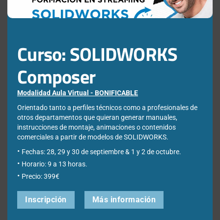
Empresa
*
Curso: SOLIDWORKS
Ciudad
*
Composer
Modalidad Aula Virtual - BONIFICABLE
Orientado tanto a perfiles técnicos como a profesionales de
*Required Fields
otros departamentos que quieran generar manuales,
instrucciones de montaje, animaciones o contenidos
Acepto la
Directiva de privacidad
y
Condiciones de
comerciales a partir de modelos de SOLIDWORKS.
utilización
Fechas: 28, 29 y 30 de septiembre & 1 y 2 de octubre.
Horario: 9 a 13 horas.
Precio: 399€
Inscripción
Más información
Nota: Es nuestra responsabilidad proteger su privacidad y le garantizamos