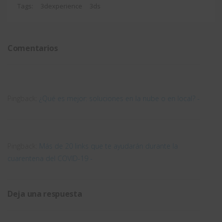
SOLIDWORKS
en la
ofertas de
máquina
Tags:
3dexperience
3ds
- Nuevo
nube.
3DEXPERIENCE
industrial
webinar
SOLIDWORKS?
más fácil
Comentarios
online
Pingback:
¿Qué es mejor: soluciones en la nube o en local? -
Pingback:
Más de 20 links que te ayudarán durante la
cuarentena del COVID-19 -
Deja una respuesta