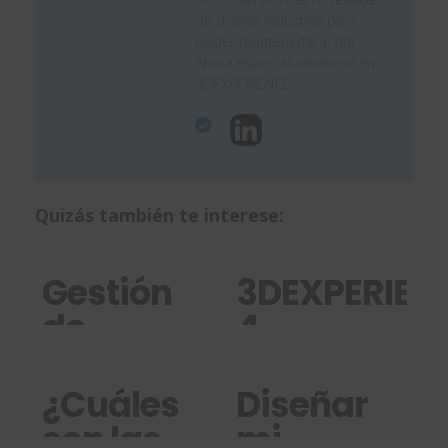
de diseño industrial para
poder mantenerte al día.
Ahora especializándome en
3DEXPERIENCE.
Quizás también te interese:
Gestión
3DEXPERIEN
de
4
proyectos
ventajas
en
del
¿Cuáles
Diseñar
3DEXPERIENCE
trabajo
son las
mi