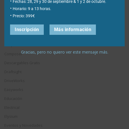
Fechas: 28, 29 y 30 de septiembre & 1 y 2 de octubre.
fecha
Horario: 9 a 13 horas.
Precio: 399€
Categorías
Inscripción
Más información
3DExperience
Chapa metálica
Gracias, pero no quiero ver este mensaje más.
Composer
Descargables Gratis
Draftsight
DriveWorks
Easyworks
Educación
Electrical
Elysium
Eventos y Novedades