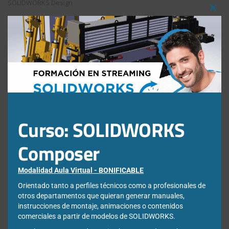
SOLIDWORKS Design
Clos
DraftSight vs SOLIDWORKS: diferencias, ventajas y cuándo utilizar
cada uno
this
mod
¿Qué es el análisis por elementos finitos (FEA) y para qué sirve en
ingeniería?
Cómo convertir un STL en un modelo CAD con SOLIDWORKS
ScanTo3D
Webinar: SOLIDWORKS IA, la inteligencia artificial diseñada para la
industria
Error al abrir SOLIDWORKS: «failed to load
Curso: SOLIDWORKS
swshellfilelauncherresu.dll»
Composer
Como mejorar búsquedas en 3DSearch de 3DEXPERIENCE
Modalidad Aula Virtual - BONIFICABLE
Filtrar por fecha
Orientado tanto a perfiles técnicos como a profesionales de
otros departamentos que quieran generar manuales,
instrucciones de montaje, animaciones o contenidos
Filtrar
comerciales a partir de modelos de SOLIDWORKS.
por