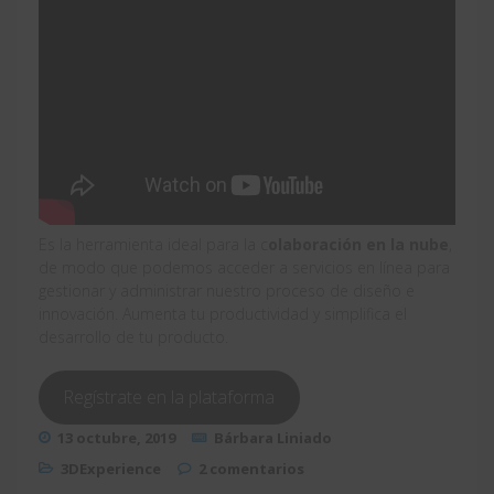
Es la herramienta ideal para la c
olaboración en la nube
,
de modo que podemos acceder a servicios en línea para
gestionar y administrar nuestro proceso de diseño e
innovación. Aumenta tu productividad y simplifica el
desarrollo de tu producto.
Regístrate en la plataforma
13 octubre, 2019
Bárbara Liniado
3DExperience
2 comentarios