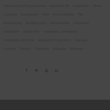
Importación Y/o Exportación
Impresión 3D
Instalación
Libros
Licencias
Novedades
PDM
Pieza Soldada
Plm
Referencias
Renderizados
Rendimiento
Simulación
Simulation
Solidworks
Solidworks Connected
Solidworks Electrical
Solidworks Para Niños
Startups
Toolbox
Tutorial
Tutoriales
Visualize
Webinar