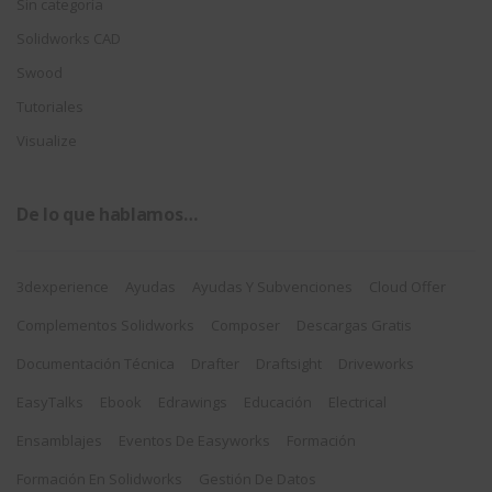
Sin categoría
Solidworks CAD
Swood
Tutoriales
Visualize
De lo que hablamos…
3dexperience
Ayudas
Ayudas Y Subvenciones
Cloud Offer
Complementos Solidworks
Composer
Descargas Gratis
Documentación Técnica
Drafter
Draftsight
Driveworks
EasyTalks
Ebook
Edrawings
Educación
Electrical
Ensamblajes
Eventos De Easyworks
Formación
Formación En Solidworks
Gestión De Datos