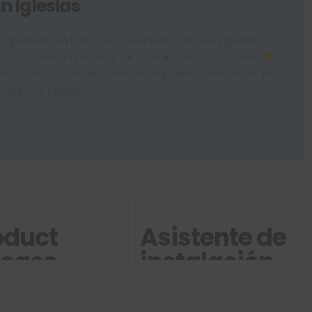
n Iglesias
as, graduado en Publicidad y Relaciones Públicas y gestiono el
. ¡Sí, soy ese al que culpar de los mails con promociones!
icación, la publicidad y el marketing intento "ensamblar" mis
trabajo de Easyworks.
oduct
Asistente de
lease
instalación
gineer:
para
timiza la
SOLIDWORKS