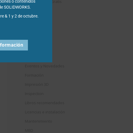
Descargables Gratis
ciones o contenidos
s de SOLIDWORKS.
Draftsight
re & 1 y 2 de octubre.
DriveWorks
Easyworks
Educación
nformación
Electrical
Elysium
Eventos y Novedades
Formación
Impresión 3D
Inspection
Libros recomendados
Licencias e instalación
Mantenimiento
MBD