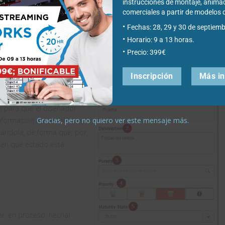
instrucciones de montaje, anima
comerciales a partir de modelo
l modelo adjunto en la tarea a SOLIDWORKS para comenzar a trabajar
Fechas: 28, 29 y 30 de septiemb
 de urgencia de la misma o el tiempo en el que se espera que esté
Horario: 9 a 13 horas.
 gestión de tiempo y prioridades en proyectos.
Precio: 399€
e la información que se
Inscripción
Más i
 para que el diseñador
Gracias, pero no quiero ver este mensaje más.
información es también
zándola, de forma que, por
 en qué estado está:
r, en proceso, hecha)