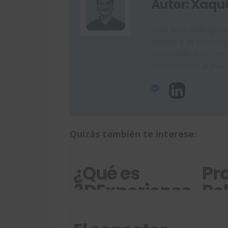
Autor: Xaquí
Hola! Soy Xaquín Iglesi
marketing de Easyworks
Apasionado de la comun
conocimientos al gran 
Quizás también te interese:
¿Qué es
Pr
3DExperience?
Re
En
op