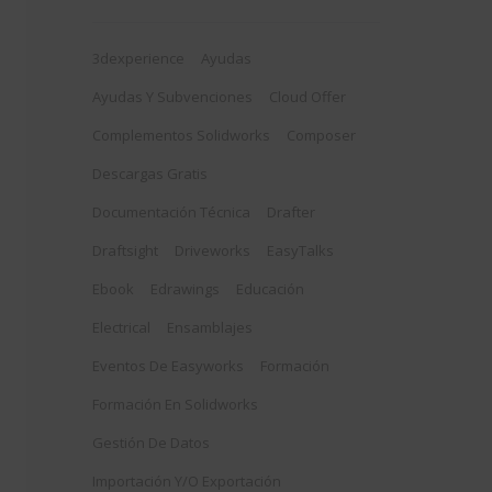
3dexperience
Ayudas
Ayudas Y Subvenciones
Cloud Offer
Complementos Solidworks
Composer
Descargas Gratis
Documentación Técnica
Drafter
Draftsight
Driveworks
EasyTalks
Ebook
Edrawings
Educación
Electrical
Ensamblajes
Eventos De Easyworks
Formación
Formación En Solidworks
Gestión De Datos
Importación Y/o Exportación