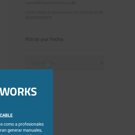
swshellfilelauncherresu.dll»
Como mejorar búsquedas en 3DSearch de
3DEXPERIENCE
Filtrar por fecha
Filtrar
por
Close
fecha
this
module
IDWORKS
Categorías
3DExperience
FICABLE
Chapa metálica
cos como a profesionales
Composer
eran generar manuales,