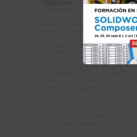
En este gif podéis ver lo sencillo que es pasar e
sobre él.
Además, en las tareas se puede marcar el nivel
terminada. Esto permite al diseñador una mejor
En la imagen a la izquierda puedes ver alguna d
puede rellenar a la hora de marcar una tarea.
Como ves, se puede detallar mucha información
pueda trabajar lo más enfocado posible. Esta 
editable para que el diseñador pueda ir actuali
ejemplo, el responsable de proyecto pueda ver
Nombre de la tarea
Descripción de la misma.
Proyecto al que está ligado la tarea.
Prioridad de la tarea.
Estado de madurez de la tarea (para hace