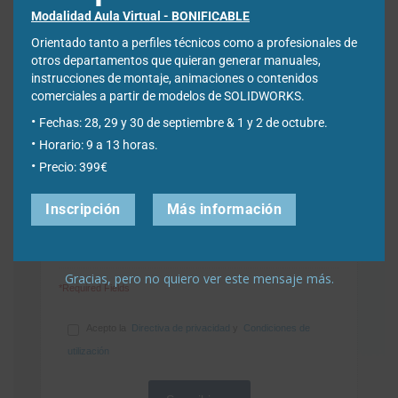
Nombre
*
Modalidad Aula Virtual - BONIFICABLE
Orientado tanto a perfiles técnicos como a profesionales de
otros departamentos que quieran generar manuales,
Apellidos
*
instrucciones de montaje, animaciones o contenidos
comerciales a partir de modelos de SOLIDWORKS.
Fechas: 28, 29 y 30 de septiembre & 1 y 2 de octubre.
Empresa
*
Horario: 9 a 13 horas.
Precio: 399€
Inscripción
Más información
Ciudad
*
Gracias, pero no quiero ver este mensaje más.
*Required Fields
Acepto la
Directiva de privacidad
y
Condiciones de
utilización