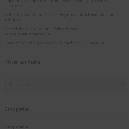
Cómo convertir un STL en un modelo CAD con SOLIDWORKS
ScanTo3D
Webinar: SOLIDWORKS IA, la inteligencia artificial diseñada para la
industria
Error al abrir SOLIDWORKS: «failed to load
swshellfilelauncherresu.dll»
Como mejorar búsquedas en 3DSearch de 3DEXPERIENCE
Filtrar por fecha
Filtrar
por
fecha
Categorías
3DExperience