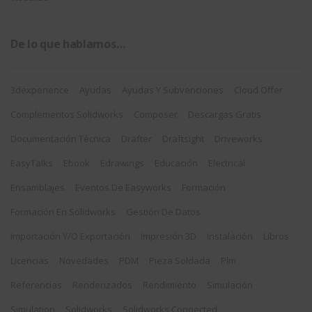
De lo que hablamos…
3dexperience
Ayudas
Ayudas Y Subvenciones
Cloud Offer
Complementos Solidworks
Composer
Descargas Gratis
Documentación Técnica
Drafter
Draftsight
Driveworks
EasyTalks
Ebook
Edrawings
Educación
Electrical
Ensamblajes
Eventos De Easyworks
Formación
Formación En Solidworks
Gestión De Datos
Importación Y/o Exportación
Impresión 3D
Instalación
Libros
Licencias
Novedades
PDM
Pieza Soldada
Plm
Referencias
Renderizados
Rendimiento
Simulación
Simulation
Solidworks
Solidworks Connected