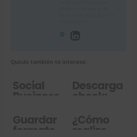
de diseño industrial para
poder mantenerte al día.
Ahora especializándome en
3DEXPERIENCE.
Quizás también te interese:
Social
Descarga
Business
ebook:
Explorer:
Alinea tus
paneles
"estrellas"
Guardar
¿Cómo
de
de
formato
realizo