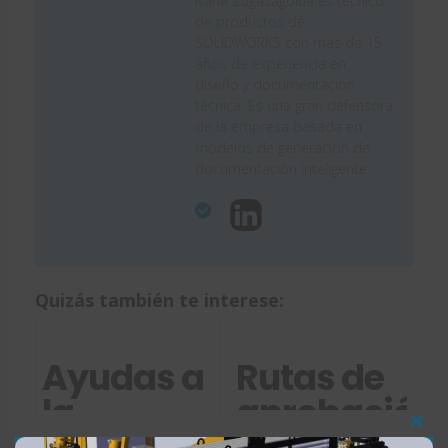
Ivana Zugazagoitia es técnico
de productos de
SOLIDWORKS con más de 15
años de experiencia en
diseño y documentación
técnica. Es una gran defensora
de la empresa basada en
modelos de generación de
documentación inteligente.
Quizás también te interese:
Ayudas a
Rutas de
la
aprobación
digitalización
con
Clos