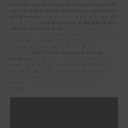
entrevistadas observó que los procesos de gestión
/ ventas de documentos dentro de su organización
no funcionan
. En particular: la incapacidad de encontrar
y recuperar datos
puede costar a las organizaciones
millones de dólares al año
. Los empleados también
pasan demasiado tiempo duplicando información que ya
existe dentro de la organización.
Todos los dibujos y archivos almacenados en la
plataforma
3DEXPERIENCE mantienen múltiples
versiones
a medida que se guardan. La plataforma
garantiza que todos tengan visibilidad durante todo el
proceso de diseño. No se pierde tiempo localizando
dibujos, versiones, revisiones, mejorando en última
instancia la colaboración y ahorrando dinero a la
empresa.