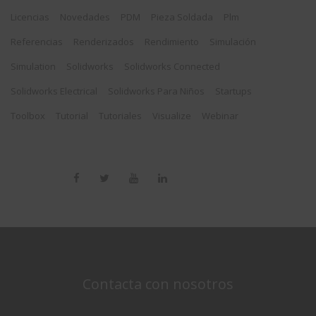
Licencias
Novedades
PDM
Pieza Soldada
Plm
Referencias
Renderizados
Rendimiento
Simulación
Simulation
Solidworks
Solidworks Connected
Solidworks Electrical
Solidworks Para Niños
Startups
Toolbox
Tutorial
Tutoriales
Visualize
Webinar
Contacta con nosotros