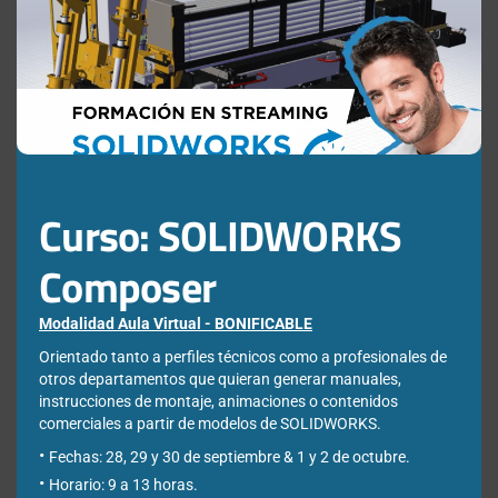
this
industria
SOLIDWORK
PLM
Eliminar
mod
4.0 en
y
incluido
contenido
2025
3DEXPERIEN
en tus
en
licencias
3DEXPERIEN
Deja una respuesta
SOLIDWORKS
Curso: SOLIDWORKS
- Parte II
Comentario
*
Composer
Modalidad Aula Virtual - BONIFICABLE
Orientado tanto a perfiles técnicos como a profesionales de
otros departamentos que quieran generar manuales,
Nombre
*
instrucciones de montaje, animaciones o contenidos
comerciales a partir de modelos de SOLIDWORKS.
Fechas: 28, 29 y 30 de septiembre & 1 y 2 de octubre.
Horario: 9 a 13 horas.