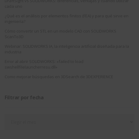
DraftSight vs SOLIDWORKS: diferencias, ventajas y cuándo utilizar
cada uno
¿Qué es el análisis por elementos finitos (FEA) y para qué sirve en
ingeniería?
Cómo convertir un STL en un modelo CAD con SOLIDWORKS
ScanTo3D
Webinar: SOLIDWORKS IA, la inteligencia artificial diseñada para la
industria
Error al abrir SOLIDWORKS: «failed to load
swshellfilelauncherresu.dll»
Como mejorar búsquedas en 3DSearch de 3DEXPERIENCE
Filtrar por fecha
Filtrar
por
fecha