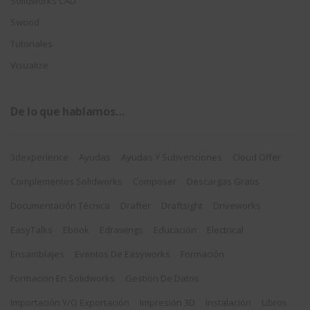
Solidworks CAD
Swood
Tutoriales
Visualize
De lo que hablamos…
3dexperience
Ayudas
Ayudas Y Subvenciones
Cloud Offer
Complementos Solidworks
Composer
Descargas Gratis
Documentación Técnica
Drafter
Draftsight
Driveworks
EasyTalks
Ebook
Edrawings
Educación
Electrical
Ensamblajes
Eventos De Easyworks
Formación
Formación En Solidworks
Gestión De Datos
Importación Y/o Exportación
Impresión 3D
Instalación
Libros