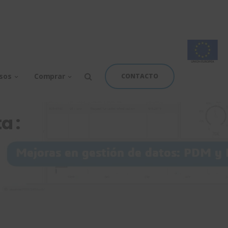
rsos
Comprar
CONTACTO
a :