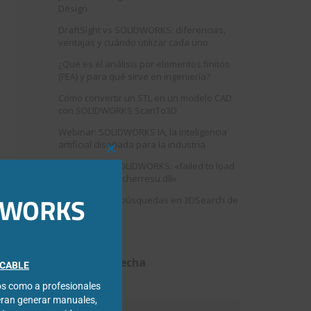
Design
DraftSight vs SOLIDWORKS: diferencias,
ventajas y cuándo utilizar cada uno
¿Qué es el análisis por elementos finitos
(FEA) y para qué sirve en ingeniería?
Cómo convertir un STL en un modelo CAD
con SOLIDWORKS ScanTo3D
Webinar: SOLIDWORKS IA, la inteligencia
artificial diseñada para la industria
Close
Error al abrir SOLIDWORKS: «failed to load
this
swshellfilelauncherresu.dll»
module
IDWORKS
Como mejorar búsquedas en 3DSearch de
3DEXPERIENCE
Filtrar por fecha
FICABLE
cos como a profesionales
eran generar manuales,
Filtrar