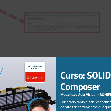
: Ahora se puede ver el historial de los archivos desde
PDM Web
.
Curso: SOL
 una vista de solo lectura de la Lista de materiales. En el diseño
eriales está disponible en la vista de detalle del archivo. Los tipos
Composer
Modalidad Aula Virtual - BONI
Orientado tanto a perfiles técni
de otros departamentos que qui