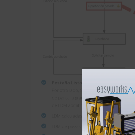
Pestaña Lista de materiales en Web2
Por otro lado, SOLIDWORKS PDM Web2 ofrece
de pantalla grande, la pestaña Lista de mat
de LDM admitidos son los siguientes:
LDM calculadas
LDM de piezas soldadas