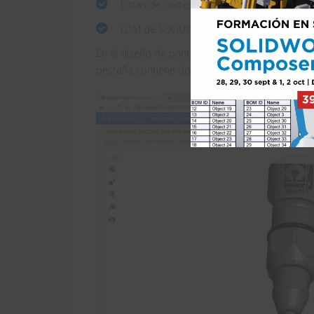
Listas de cortes para piezas soldadas
LDM de SOLIDWORKS
En el diseño de pantalla pequeña, la pestaña Li
pestaña contiene dos columnas personalizable