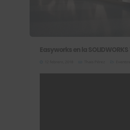
Easyworks en la SOLIDWORKS 
12 febrero, 2018
Thais Pérez
Evento