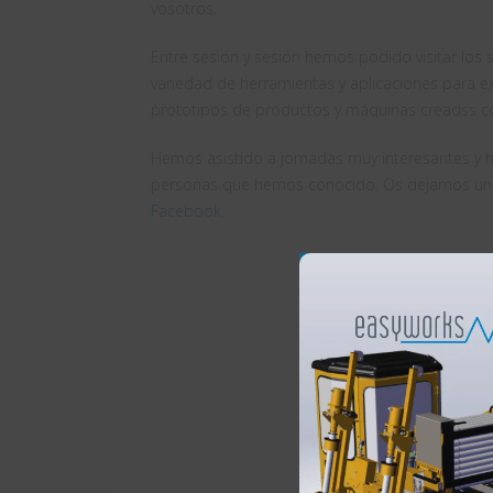
vosotros.
Entre sesión y sesión hemos podido visitar los 
variedad de herramientas y aplicaciones para 
prototipos de productos y máquinas creadss c
Hemos asistido a jornadas muy interesantes y
personas que hemos conocido. Os dejamos unas
Facebook
.