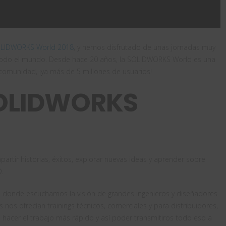
LIDWORKS World 2018
, y hemos disfrutado de unas jornadas muy
todo el mundo. Desde hace 20 años, la SOLIDWORKS World es una
comunidad, ¡ya más de 5 millones de usuarios!
SOLIDWORKS
artir historias, éxitos, explorar nuevas ideas y aprender sobre
D.
donde escuchamos la visión de grandes ingenieros y diseñadores.
nos ofrecían trainings técnicos, comerciales y para distribuidores,
 hacer el trabajo más rápido y así poder transmitiros todo eso a