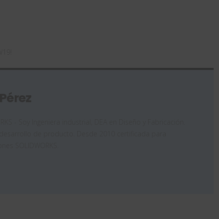
W19!
 Pérez
 - Soy Ingeniera industrial, DEA en Diseño y Fabricación.
desarrollo de producto. Desde 2010 certificada para
iones SOLIDWORKS.