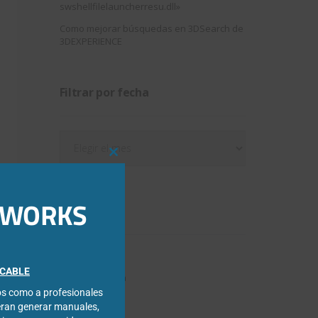
swshellfilelauncherresu.dll»
Como mejorar búsquedas en 3DSearch de
3DEXPERIENCE
Filtrar por fecha
Filtrar
por
Close
fecha
this
module
IDWORKS
Categorías
3DExperience
FICABLE
Chapa metálica
cos como a profesionales
Composer
eran generar manuales,