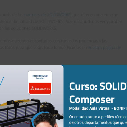
stands de los
partners de SOLIDWORKS
que ofrecen una enorme
extender la utilidad de SOLIDWORKS. Además, pudimos ver y probar
on las soluciones SOLIDWORKS.
 hemos quedado encantados con todas las ponencias y las
 fotos para que veáis todo lo que hicimos en
nuestra página de
Curso: SOL
Composer
Modalidad Aula Virtual - BONI
Orientado tanto a perfiles técni
de otros departamentos que qui