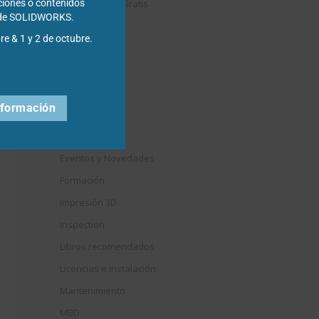
Descargables Gratis
ciones o contenidos
s de SOLIDWORKS.
Draftsight
re & 1 y 2 de octubre.
DriveWorks
Easyworks
Educación
nformación
Electrical
Elysium
Eventos y Novedades
Formación
Impresión 3D
Inspection
Libros recomendados
Licencias e instalación
Mantenimiento
MBD