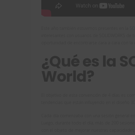
Este año también estuvimos presentes en la
SO
interesantes con usuarios de SOLIDWORKS de 
oportunidad de encontrarse cara a cara con la 
¿Qué es la 
World?
El objetivo de esta convención de 4 días es comp
tendencias que están influyendo en el diseño 3
Cada día comenzaba con una sesión general en 
Luego, durante todo el día, más de 200 sesiones 
con el objeto de mejorar nuestras capacidades,