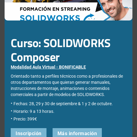
Apellidos
*
Empresa
*
Curso: SOLIDWORKS
Composer
Ciudad
*
Modalidad Aula Virtual - BONIFICABLE
Orientado tanto a perfiles técnicos como a profesionales de
otros departamentos que quieran generar manuales,
*Required Fields
instrucciones de montaje, animaciones o contenidos
comerciales a partir de modelos de SOLIDWORKS.
Acepto la
Directiva de privacidad
y
Condiciones de
Fechas: 28, 29 y 30 de septiembre & 1 y 2 de octubre.
utilización
Horario: 9 a 13 horas.
Precio: 399€
Inscripción
Más información