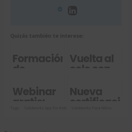
Quizás también te interese:
Formación
Vuelta al
de
cole con
SOLIDWORKS
SOLIDWORK
a buen
education
Webinar
Nueva
precio
edition
gratis:
certificació
2019-
Descubre
de
Tags:
Solidworks App For Kids
Solidworks Para Niños
2020
cómo
SOLIDWORK