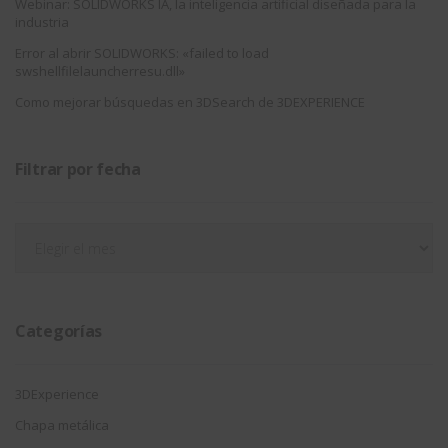
Webinar: SOLIDWORKS IA, la inteligencia artificial diseñada para la
industria
Error al abrir SOLIDWORKS: «failed to load
swshellfilelauncherresu.dll»
Como mejorar búsquedas en 3DSearch de 3DEXPERIENCE
Filtrar por fecha
Filtrar
por
fecha
Categorías
3DExperience
Chapa metálica