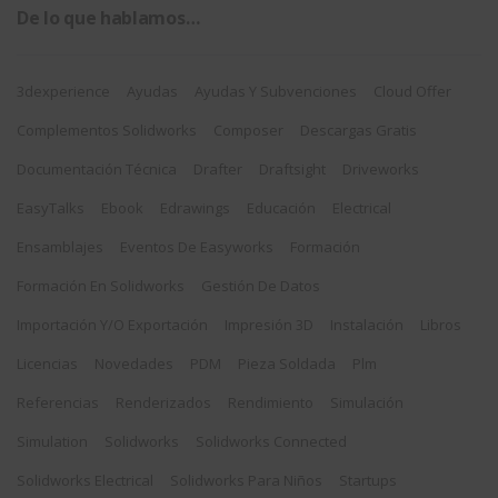
De lo que hablamos…
3dexperience
Ayudas
Ayudas Y Subvenciones
Cloud Offer
Complementos Solidworks
Composer
Descargas Gratis
Documentación Técnica
Drafter
Draftsight
Driveworks
EasyTalks
Ebook
Edrawings
Educación
Electrical
Ensamblajes
Eventos De Easyworks
Formación
Formación En Solidworks
Gestión De Datos
Importación Y/o Exportación
Impresión 3D
Instalación
Libros
Licencias
Novedades
PDM
Pieza Soldada
Plm
Referencias
Renderizados
Rendimiento
Simulación
Simulation
Solidworks
Solidworks Connected
Solidworks Electrical
Solidworks Para Niños
Startups