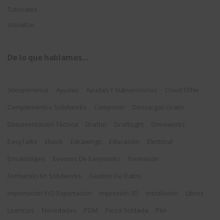
Tutoriales
Visualize
De lo que hablamos…
3dexperience
Ayudas
Ayudas Y Subvenciones
Cloud Offer
Complementos Solidworks
Composer
Descargas Gratis
Documentación Técnica
Drafter
Draftsight
Driveworks
EasyTalks
Ebook
Edrawings
Educación
Electrical
Ensamblajes
Eventos De Easyworks
Formación
Formación En Solidworks
Gestión De Datos
Importación Y/o Exportación
Impresión 3D
Instalación
Libros
Licencias
Novedades
PDM
Pieza Soldada
Plm