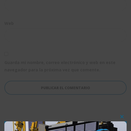
Web
Guarda mi nombre, correo electrónico y web en este
navegador para la próxima vez que comente.
Clos
this
¿Qué estás buscando?