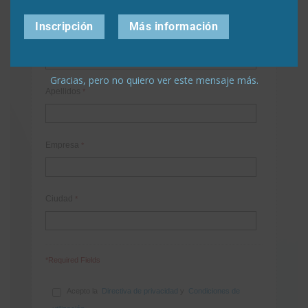
Inscripción
Más información
Nombre
*
Gracias, pero no quiero ver este mensaje más.
Apellidos
*
Empresa
*
Ciudad
*
*Required Fields
Acepto la
Directiva de privacidad
y
Condiciones de