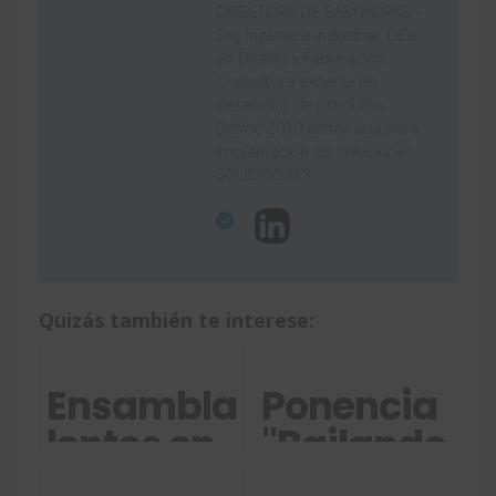
DIRECTORA DE EASYWORKS -
Soy Ingeniera industrial, DEA
en Diseño y Fabricación.
Consultora experta en
desarrollo de producto.
Desde 2010 certificada para
implantación de soluciones
SOLIDWORKS.
Quizás también te interese:
Ensamblajes
Ponencia
lentos en
"Bailando
SOLIDWORKS:
con Novi"