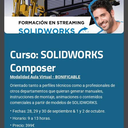
mod
Buscar:
Curso: SOLIDWORKS
Composer
Modalidad Aula Virtual - BONIFICABLE
Newsletter
Orientado tanto a perfiles técnicos como a profesionales de
otros departamentos que quieran generar manuales,
instrucciones de montaje, animaciones o contenidos
Déjanos tus datos para poder registrarte en nuestro boletín
comerciales a partir de modelos de SOLIDWORKS.
quincenal y consigue un descuento en nuestras formaciones
online:
Fechas: 28, 29 y 30 de septiembre & 1 y 2 de octubre.
Horario: 9 a 13 horas.
Correo electrónico de contacto
*
Precio: 399€