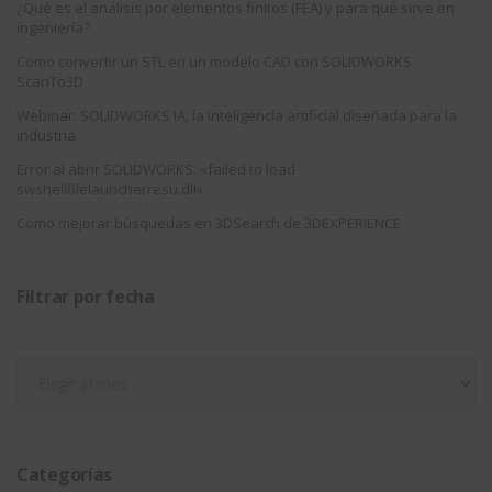
¿Qué es el análisis por elementos finitos (FEA) y para qué sirve en
ingeniería?
Cómo convertir un STL en un modelo CAD con SOLIDWORKS
ScanTo3D
Webinar: SOLIDWORKS IA, la inteligencia artificial diseñada para la
industria
Error al abrir SOLIDWORKS: «failed to load
swshellfilelauncherresu.dll»
Como mejorar búsquedas en 3DSearch de 3DEXPERIENCE
Filtrar por fecha
Filtrar
por
fecha
Categorías