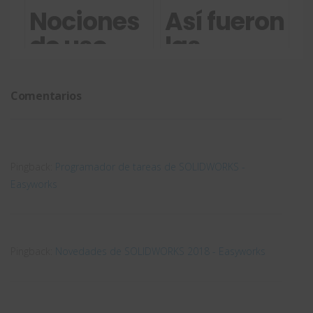
solución
por CIFP
Nociones
Así fueron
Ferrolterra
de uso
las
básicas
jornadas
de
técnicas
Comentarios
Photoview
de
SOLIDWORK
2018
Pingback:
Programador de tareas de SOLIDWORKS -
Easyworks
Pingback:
Novedades de SOLIDWORKS 2018 - Easyworks