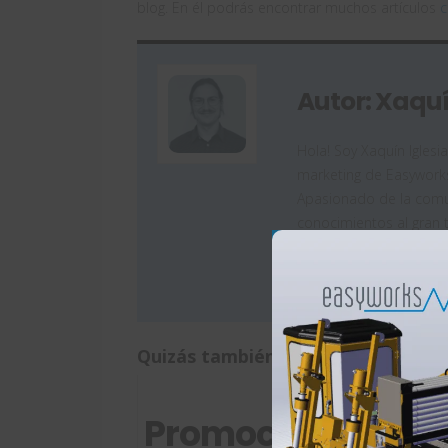
blog. En él podrás encontrar muchos artículos
c
Autor: Xaquí
Hola! Soy Xaquín Iglesi
marketing de Easyworks
Apasionado de la comun
conocimientos al gran 
Quizás también te interese:
Promociones
¿C