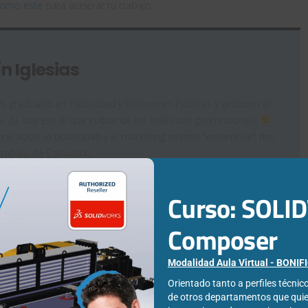
omo este
para acelerar tu trabajo.
n Iglesias
as, graduado en Publicidad y Relaciones Públicas y gestiono el
. ¡Sí, soy ese al que culpar de los mails con promociones!
icación, la publicidad y el marketing intento "ensamblar" mis
trabajo de Easyworks.
Curso: SOL
Composer
Modalidad Aula Virtual - BONI
Orientado tanto a perfiles técni
ómo
Licencia
de otros departamentos que qui