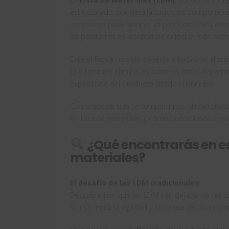
estructurado que detalla todos los componente
necesarios para fabricar un producto. Pero esto 
de productos es adoptar un enfoque más avanz
Este enfoque no solo conecta a todas las discipli
que también elimina las barreras entre departa
experiencia del producto desde el principio.
Con el ebook que te compartimos, desarrollado
de lista de materiales y cómo puede revolucion
¿Qué encontrarás en es
materiales?
El desafío de las LDM tradicionales:
Descubre por qué las LDM han dejado de ser co
su uso limita la agilidad y eficiencia de las empr