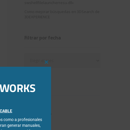
swshellfilelauncherresu.dll»
Como mejorar búsquedas en 3DSearch de
3DEXPERIENCE
Filtrar por fecha
Filtrar
por
Close
fecha
this
module
IDWORKS
Categorías
3DExperience
FICABLE
Chapa metálica
cos como a profesionales
Composer
eran generar manuales,