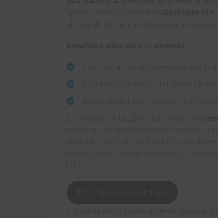
Una nueva era: definición de producto virtu
Aprende cómo la plataforma
3DEXPERIENCE®
eliminando las barreras entre disciplinas y opti
Beneficios clave para tu empresa:
Una única fuente de información para tod
Reducción de errores en el diseño y la fabr
Mayor agilidad para adaptarse a las dem
La transición de las LDM tradicionales a una
def
operativa, sino que también posiciona a tu emp
dado este paso con SOLIDWORKS y la platafor
tiempo, costes y calidad del producto. Descárga
nivel:
Descargar ebook gratuito
Y recuerda que si quieres aprender más sobre l