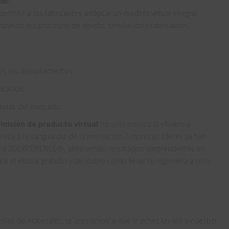
al:
permite a los fabricantes adoptar un modelo virtual integral,
mizando los procesos de diseño, simulación y fabricación.
os los departamentos.
icación.
andas del mercado.
inición de producto virtual
no solo mejora la eficiencia
resa a la vanguardia de la innovación. Empresas líderes ya han
ma 3DEXPERIENCE®, obteniendo resultados sorprendentes en
te el ebook gratuito y descubre cómo llevar tu ingeniería a otro
istas de materiales, te animamos a que le eches un ojo a nuestro