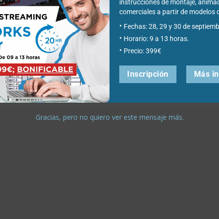
parar
SOLIDWORKS
instrucciones de montaje, anima
comerciales a partir de modelo
stalación
Document
Fechas: 28, 29 y 30 de septiemb
Manager API:
Horario: 9 a 13 horas.
Precio: 399€
LIDWORKS
cómo
rrectamente?
obtenerla
Inscripción
Más i
Gracias, pero no quiero ver este mensaje más.