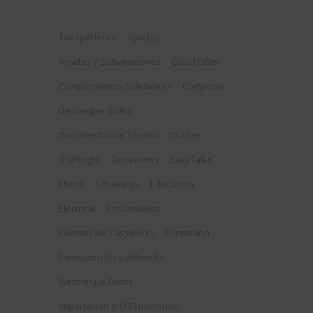
3dexperience
Ayudas
Ayudas Y Subvenciones
Cloud Offer
Complementos Solidworks
Composer
Descargas Gratis
Documentación Técnica
Drafter
Draftsight
Driveworks
EasyTalks
Ebook
Edrawings
Educación
Electrical
Ensamblajes
Eventos De Easyworks
Formación
Formación En Solidworks
Gestión De Datos
Importación Y/o Exportación