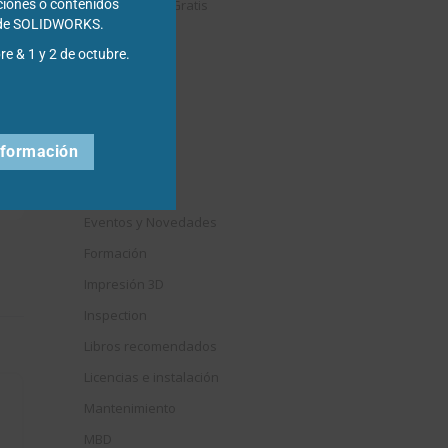
Descargables Gratis
ciones o contenidos
s de SOLIDWORKS.
Draftsight
re & 1 y 2 de octubre.
DriveWorks
Easyworks
Educación
nformación
Electrical
Elysium
Eventos y Novedades
Formación
Impresión 3D
Inspection
Libros recomendados
Licencias e instalación
Mantenimiento
MBD