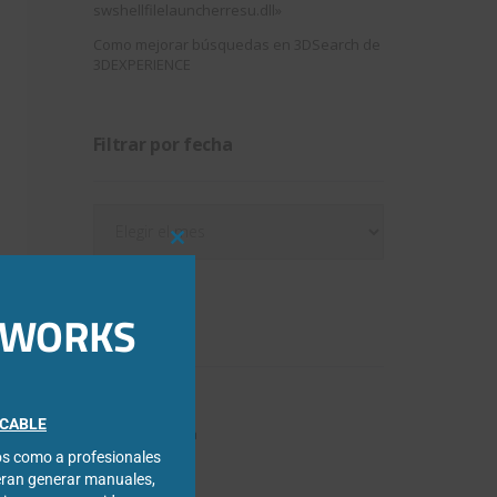
swshellfilelauncherresu.dll»
Como mejorar búsquedas en 3DSearch de
3DEXPERIENCE
Filtrar por fecha
Filtrar
por
Close
fecha
this
module
IDWORKS
Categorías
3DExperience
FICABLE
Chapa metálica
cos como a profesionales
Composer
eran generar manuales,