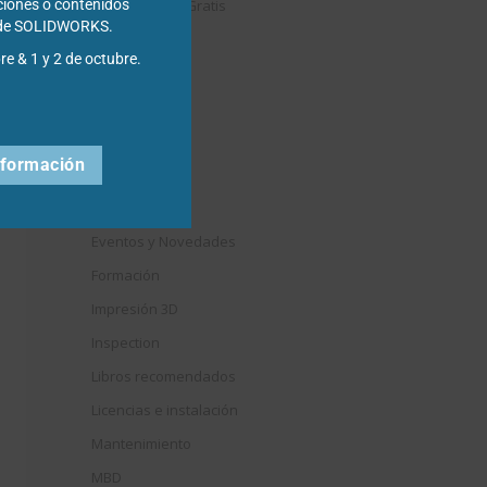
Descargables Gratis
ciones o contenidos
s de SOLIDWORKS.
Draftsight
re & 1 y 2 de octubre.
DriveWorks
Easyworks
Educación
nformación
Electrical
Elysium
Eventos y Novedades
Formación
Impresión 3D
Inspection
Libros recomendados
Licencias e instalación
Mantenimiento
MBD