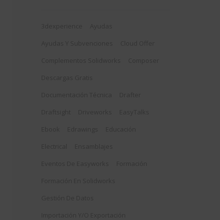
3dexperience
Ayudas
Ayudas Y Subvenciones
Cloud Offer
Complementos Solidworks
Composer
Descargas Gratis
Documentación Técnica
Drafter
Draftsight
Driveworks
EasyTalks
Ebook
Edrawings
Educación
Electrical
Ensamblajes
Eventos De Easyworks
Formación
Formación En Solidworks
Gestión De Datos
Importación Y/o Exportación