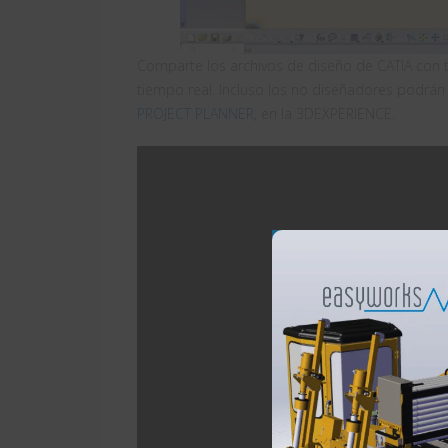
Comparte los archivos de diseño de CATIA con t
tiempo real. Incluso los no diseñadores podrán 
PROJECT PLANNER
, en la 3DEXPERIENCE.