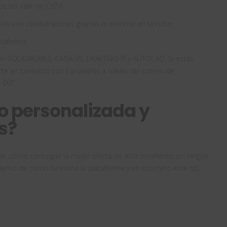
s sin salir de CATIA.
os con colaboradores gracias al entorno en la nube.
ataforma.
on SOLIDWORKS, CATIA V5, DRAFTSIGHT y AUTOCAD. Si estás
rte en contacto con Easyworks a través del correo de
 097.
o personalizada y
s?
s de cómo conseguir la mejor oferta de este momento sin ningún
demo de cómo funciona la plataforma y en concreto este rol,