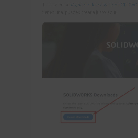
1. Entra en la
página de descargas de SOLIDWO
tienes una, puedes crearla justo aquí.