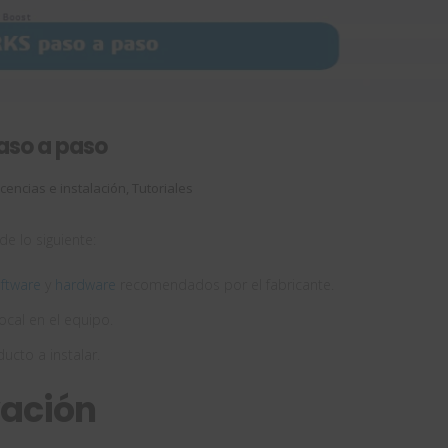
aso a paso
icencias e instalación
,
Tutoriales
e lo siguiente:
ftware
y
hardware
recomendados por el fabricante.
cal en el equipo.
ucto a instalar.
vación