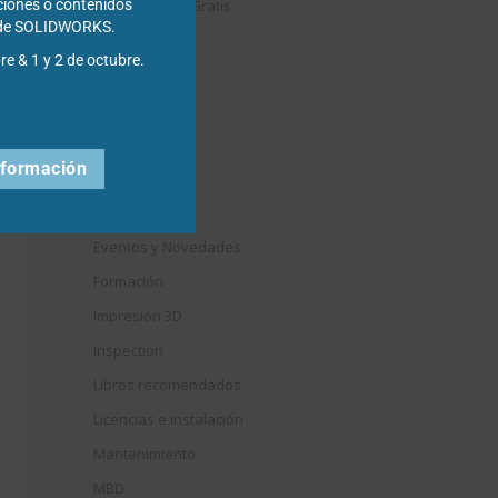
Descargables Gratis
ciones o contenidos
s de SOLIDWORKS.
Draftsight
re & 1 y 2 de octubre.
DriveWorks
Easyworks
Educación
nformación
Electrical
Elysium
Eventos y Novedades
Formación
Impresión 3D
Inspection
Libros recomendados
Licencias e instalación
Mantenimiento
MBD