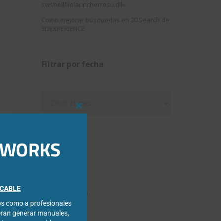
swshellfilelauncherresu.dll»
Como mejorar búsquedas en 3DSearch de
3DEXPERIENCE
Filtrar por fecha
Filtrar
por
Close
fecha
this
module
IDWORKS
Categorías
3DExperience
FICABLE
Chapa metálica
cos como a profesionales
Composer
eran generar manuales,