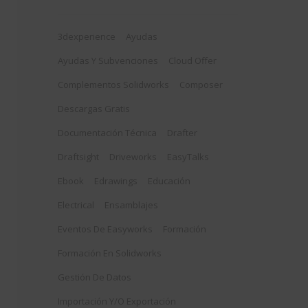
3dexperience
Ayudas
Ayudas Y Subvenciones
Cloud Offer
Complementos Solidworks
Composer
Descargas Gratis
Documentación Técnica
Drafter
Draftsight
Driveworks
EasyTalks
Ebook
Edrawings
Educación
Electrical
Ensamblajes
Eventos De Easyworks
Formación
Formación En Solidworks
Gestión De Datos
Importación Y/o Exportación