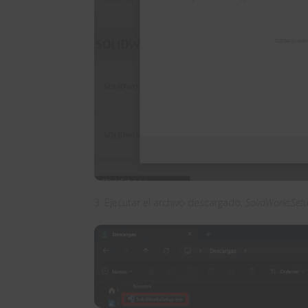
3. Ejecutar el archivo descargado,
SolidWorksSet