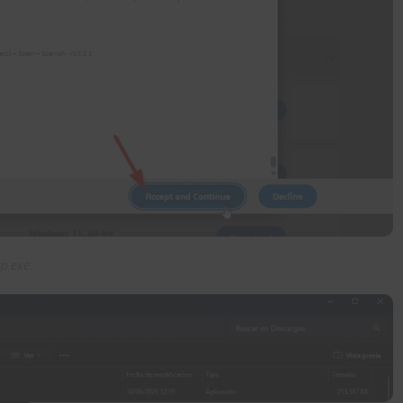
up.exe
: