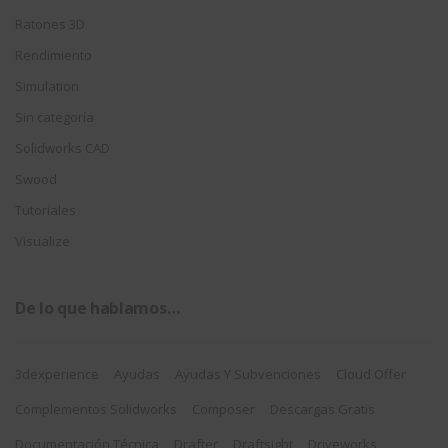
Ratones 3D
Rendimiento
Simulation
Sin categoría
Solidworks CAD
Swood
Tutoriales
Visualize
De lo que hablamos…
3dexperience
Ayudas
Ayudas Y Subvenciones
Cloud Offer
Complementos Solidworks
Composer
Descargas Gratis
Documentación Técnica
Drafter
Draftsight
Driveworks