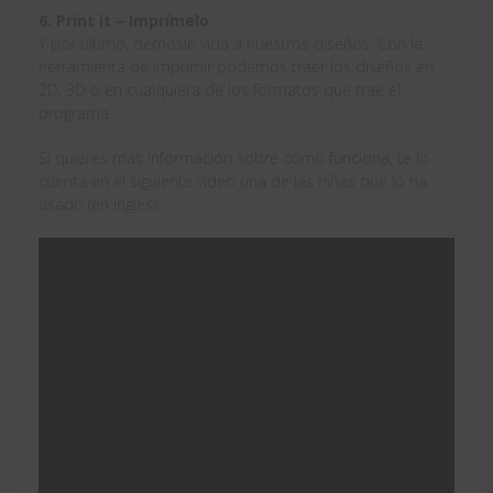
6. Print it – Imprímelo
Y por último, démosle vida a nuestros diseños. Con la
herramienta de imprimir podemos traer los diseños en
2D, 3D o en cualquiera de los formatos que trae el
programa.
Si quieres más información sobre cómo funciona, te lo
cuenta en el siguiente vídeo una de las niñas que lo ha
usado (en inglés):