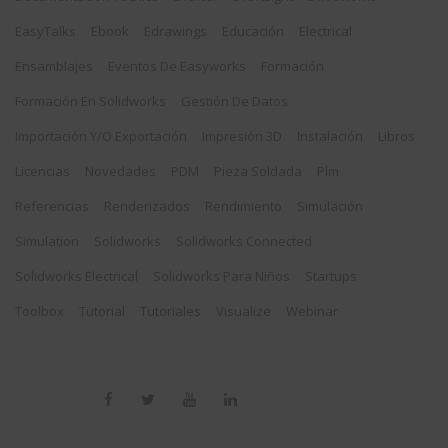
EasyTalks
Ebook
Edrawings
Educación
Electrical
Ensamblajes
Eventos De Easyworks
Formación
Formación En Solidworks
Gestión De Datos
Importación Y/o Exportación
Impresión 3D
Instalación
Libros
Licencias
Novedades
PDM
Pieza Soldada
Plm
Referencias
Renderizados
Rendimiento
Simulación
Simulation
Solidworks
Solidworks Connected
Solidworks Electrical
Solidworks Para Niños
Startups
Toolbox
Tutorial
Tutoriales
Visualize
Webinar