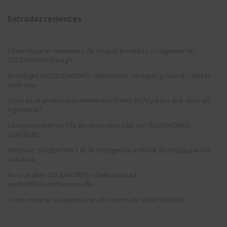
Entradas recientes
Cómo reparar relaciones de croquis perdidas o colgantes en
SOLIDWORKS Design
DraftSight vs SOLIDWORKS: diferencias, ventajas y cuándo utilizar
cada uno
¿Qué es el análisis por elementos finitos (FEA) y para qué sirve en
ingeniería?
Cómo convertir un STL en un modelo CAD con SOLIDWORKS
ScanTo3D
Webinar: SOLIDWORKS IA, la inteligencia artificial diseñada para la
industria
Error al abrir SOLIDWORKS: «failed to load
swshellfilelauncherresu.dll»
Como mejorar búsquedas en 3DSearch de 3DEXPERIENCE