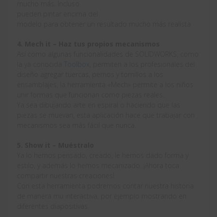
mucho más. Incluso
pueden pintar encima del
modelo para obtener un resultado mucho más realista
4. Mech it – Haz tus propios mecanismos
Así como algunas funcionalidades de SOLIDWORKS, como
la ya conocida
Toolbox
, permiten a los profesionales del
diseño agregar tuercas, pernos y tornillos a los
ensamblajes, la herramienta «Mech» permite a los niños
unir formas que funcionan como piezas reales.
Ya sea dibujando arte en espiral o haciendo que las
piezas se muevan, esta aplicación hace que trabajar con
mecanismos sea más fácil que nunca.
5. Show it – Muéstralo
Ya lo hemos pensado, creado, le hemos dado forma y
estilo, y además lo hemos mecanizado. ¡Ahora toca
compartir nuestras creaciones!
Con esta herramienta podremos contar nuestra historia
de manera mu interactiva, por ejemplo mostrando en
diferentes diapositivas.