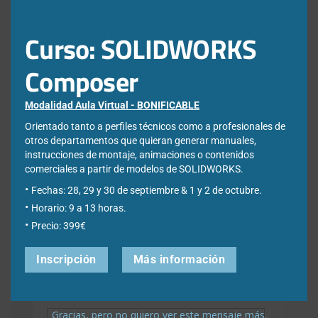
Newsletter
Curso: SOLIDWORKS
Composer
Déjanos tus datos para poder registrarte en nuestro boletín
quincenal y consigue un descuento en nuestras formaciones
online:
Modalidad Aula Virtual - BONIFICABLE
Orientado tanto a perfiles técnicos como a profesionales de
Correo electrónico de contacto
*
otros departamentos que quieran generar manuales,
instrucciones de montaje, animaciones o contenidos
comerciales a partir de modelos de SOLIDWORKS.
Nombre
*
Fechas: 28, 29 y 30 de septiembre & 1 y 2 de octubre.
Horario: 9 a 13 horas.
Precio: 399€
Apellidos
*
Inscripción
Más información
Empresa
*
Gracias, pero no quiero ver este mensaje más.