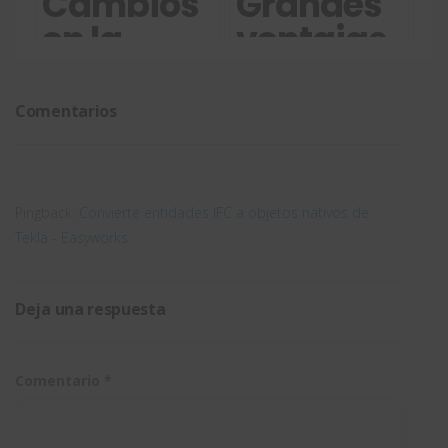
Cambios
Grandes
a precio
en
en la
ventajas
de
prácticas
marca:
ergonómica
SOLIDWORKS
en
SOLIDWORKS
del
Comentarios
Standard
Easyworks
Design
SpaceMous
Pingback:
Convierte entidades IFC a objetos nativos de
Tekla - Easyworks
Deja una respuesta
Comentario
*