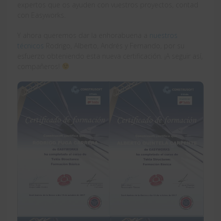
expertos que os ayuden con vuestros proyectos, contad
con Easyworks.
Y ahora queremos dar la enhorabuena a
nuestros
técnicos
Rodrigo, Alberto, Andrés y Fernando, por su
esfuerzo obteniendo esta nueva certificación. ¡A seguir así,
compañeros!