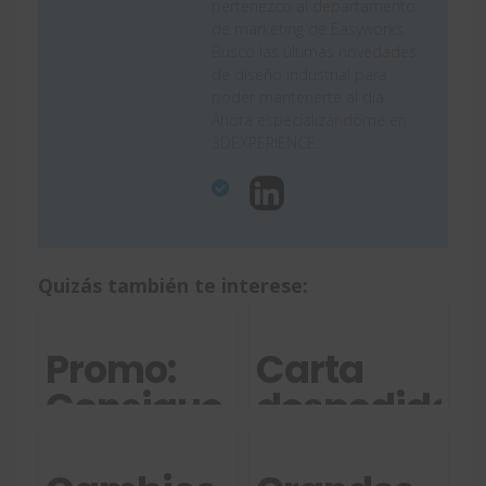
pertenezco al departamento
de marketing de Easyworks.
Busco las últimas novedades
de diseño industrial para
poder mantenerte al día.
Ahora especializándome en
3DEXPERIENCE.
Quizás también te interese:
Promo:
Carta
Consigue
despedida
SOLIDWORKS
de un
Premium
alumno