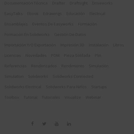
Documentación Técnica
Drafter
Draftsight
Driveworks
EasyTalks
Ebook
Edrawings
Educación
Electrical
Ensamblajes
Eventos De Easyworks
Formación
Formación En Solidworks
Gestión De Datos
Importación Y/o Exportación
Impresión 3D
Instalación
Libros
Licencias
Novedades
PDM
Pieza Soldada
Plm
Referencias
Renderizados
Rendimiento
Simulación
Simulation
Solidworks
Solidworks Connected
Solidworks Electrical
Solidworks Para Niños
Startups
Toolbox
Tutorial
Tutoriales
Visualize
Webinar