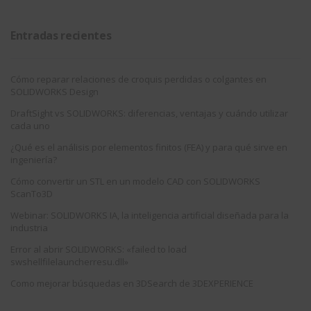
Entradas recientes
Cómo reparar relaciones de croquis perdidas o colgantes en
SOLIDWORKS Design
DraftSight vs SOLIDWORKS: diferencias, ventajas y cuándo utilizar
cada uno
¿Qué es el análisis por elementos finitos (FEA) y para qué sirve en
ingeniería?
Cómo convertir un STL en un modelo CAD con SOLIDWORKS
ScanTo3D
Webinar: SOLIDWORKS IA, la inteligencia artificial diseñada para la
industria
Error al abrir SOLIDWORKS: «failed to load
swshellfilelauncherresu.dll»
Como mejorar búsquedas en 3DSearch de 3DEXPERIENCE