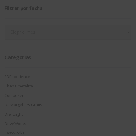
Filtrar por fecha
Filtrar
por
fecha
Categorías
3DExperience
Chapa metálica
Composer
Descargables Gratis
Draftsight
DriveWorks
Easyworks