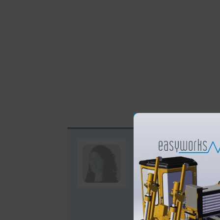
Autor: Bárba
Soy licenciada en Publ
marketing de Easyworks
mantenerte al día. Ah