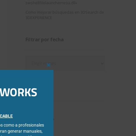
swshellfilelauncherresu.dll»
Como mejorar búsquedas en 3DSearch de
3DEXPERIENCE
Filtrar por fecha
Filtrar
por
Close
fecha
this
module
IDWORKS
Categorías
3DExperience
FICABLE
Chapa metálica
cos como a profesionales
Composer
eran generar manuales,