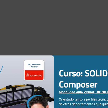
Curso: SOL
ra Liniado
Composer
icidad y Relaciones Públicas, pertenezco al departamento de
Modalidad Aula Virtual - BONI
. Busco las últimas novedades de diseño industrial para poder
Orientado tanto a perfiles técni
ora especializándome en 3DEXPERIENCE.
de otros departamentos que qui