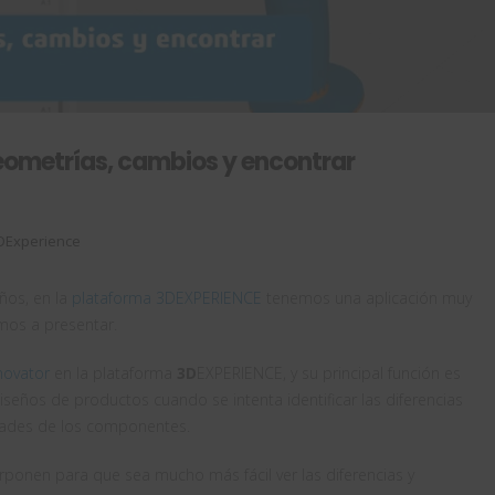
metrías, cambios y encontrar
DExperience
eños, en la
plataforma 3DEXPERIENCE
tenemos una aplicación muy
amos a presentar.
nnovator
en la plataforma
3D
EXPERIENCE, y su principal función es
iseños de productos cuando se intenta identificar las diferencias
edades de los componentes.
rponen para que sea mucho más fácil ver las diferencias y