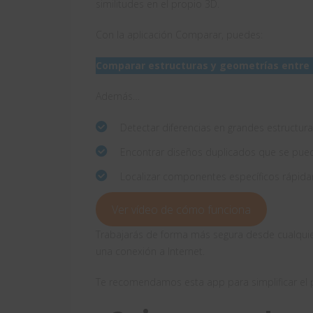
similitudes en el propio 3D.
Con la aplicación Comparar, puedes:
Comparar estructuras y geometrías entre d
Además…
Detectar diferencias en grandes estructur
Encontrar diseños duplicados que se pue
Localizar componentes específicos rápi
Ver vídeo de cómo funciona
Trabajarás de forma más segura desde cualquie
una conexión a Internet.
Te recomendamos esta app para simplificar el 