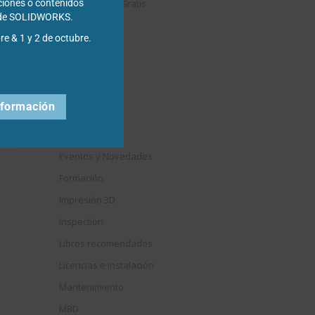
Descargables Gratis
ciones o contenidos
s de SOLIDWORKS.
Draftsight
re & 1 y 2 de octubre.
DriveWorks
Easyworks
Educación
nformación
Electrical
Elysium
Eventos y Novedades
Formación
Impresión 3D
Inspection
Libros recomendados
Licencias e instalación
Mantenimiento
MBD