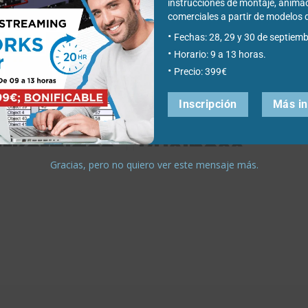
instrucciones de montaje, anima
comerciales a partir de modelo
Fechas: 28, 29 y 30 de septiemb
Horario: 9 a 13 horas.
Precio: 399€
Inscripción
Más i
experience
Social
rketplace,
Business
 nueva
Analyst:
Gracias, pero no quiero ver este mensaje más.
rramienta
análisis de
ra
gran alcance
nectar con
para mejores
bricantes
decisiones
itales