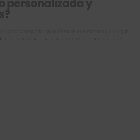
o personalizada y
s?
s de cómo conseguir la mejor oferta de este momento sin ningún
demo de cómo funciona la plataforma y en concreto este rol,