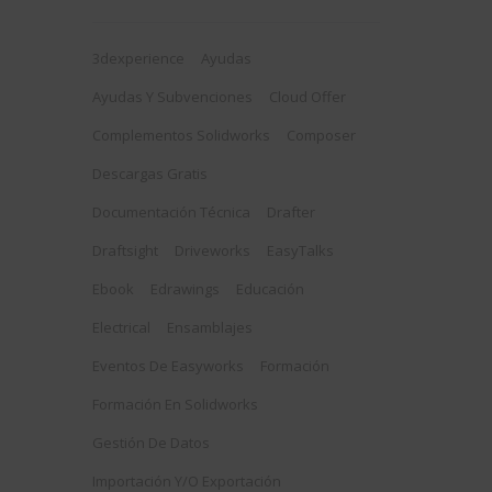
3dexperience
Ayudas
Ayudas Y Subvenciones
Cloud Offer
Complementos Solidworks
Composer
Descargas Gratis
Documentación Técnica
Drafter
Draftsight
Driveworks
EasyTalks
Ebook
Edrawings
Educación
Electrical
Ensamblajes
Eventos De Easyworks
Formación
Formación En Solidworks
Gestión De Datos
Importación Y/o Exportación