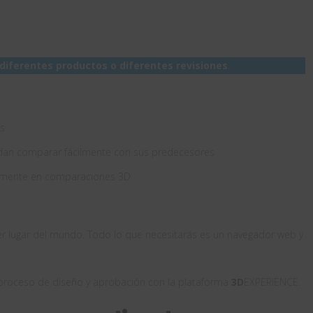
iferentes productos o diferentes revisiones
.
as
dan comparar fácilmente con sus predecesores
damente en comparaciones 3D
r lugar del mundo. Todo lo que necesitarás es un navegador web y
proceso de diseño y aprobación con la plataforma
3D
EXPERIENCE.