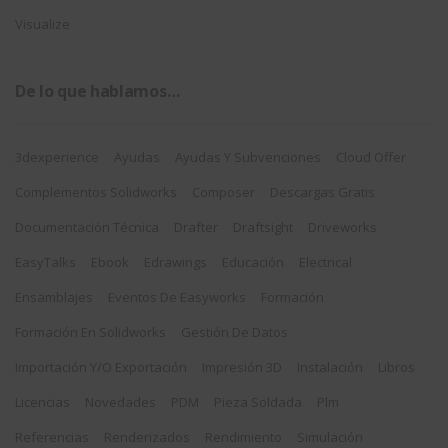
Visualize
De lo que hablamos…
3dexperience
Ayudas
Ayudas Y Subvenciones
Cloud Offer
Complementos Solidworks
Composer
Descargas Gratis
Documentación Técnica
Drafter
Draftsight
Driveworks
EasyTalks
Ebook
Edrawings
Educación
Electrical
Ensamblajes
Eventos De Easyworks
Formación
Formación En Solidworks
Gestión De Datos
Importación Y/o Exportación
Impresión 3D
Instalación
Libros
Licencias
Novedades
PDM
Pieza Soldada
Plm
Referencias
Renderizados
Rendimiento
Simulación