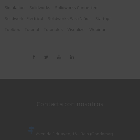
Simulation
Solidworks
Solidworks Connected
Solidworks Electrical
Solidworks Para Niños
Startups
Toolbox
Tutorial
Tutoriales
Visualize
Webinar
Contacta con nosotros
Avenida Elduayen, 16 – Bajo (Gondomar)