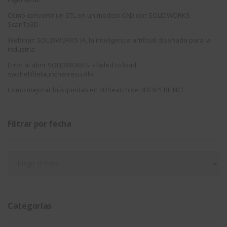
Cómo convertir un STL en un modelo CAD con SOLIDWORKS
ScanTo3D
Webinar: SOLIDWORKS IA, la inteligencia artificial diseñada para la
industria
Error al abrir SOLIDWORKS: «failed to load
swshellfilelauncherresu.dll»
Como mejorar búsquedas en 3DSearch de 3DEXPERIENCE
Filtrar por fecha
Filtrar
por
fecha
Categorías