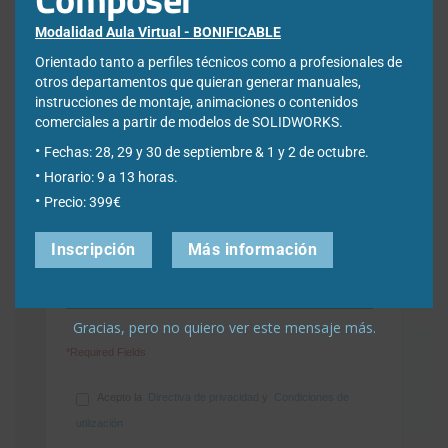
Nombre
*
Modalidad Aula Virtual - BONIFICABLE
Orientado tanto a perfiles técnicos como a profesionales de
otros departamentos que quieran generar manuales,
instrucciones de montaje, animaciones o contenidos
Apellidos
*
comerciales a partir de modelos de SOLIDWORKS.
Fechas: 28, 29 y 30 de septiembre & 1 y 2 de octubre.
Horario: 9 a 13 horas.
Empresa
*
Precio: 399€
Inscripción
Más información
Ciudad
*
Gracias, pero no quiero ver este mensaje más.
*Required Fields
Acepto la
Directiva de privacidad
y
Condiciones de
utilización