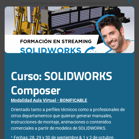
Déjanos tus datos para poder registrarte en nuestro boletín
Clos
quincenal y consigue un descuento en nuestras formaciones
this
online:
mod
Correo electrónico de contacto
*
Nombre
*
Curso: SOLIDWORKS
Apellidos
*
Composer
Empresa
*
Modalidad Aula Virtual - BONIFICABLE
Orientado tanto a perfiles técnicos como a profesionales de
otros departamentos que quieran generar manuales,
instrucciones de montaje, animaciones o contenidos
Ciudad
*
comerciales a partir de modelos de SOLIDWORKS.
Fechas: 28, 29 y 30 de septiembre & 1 y 2 de octubre.