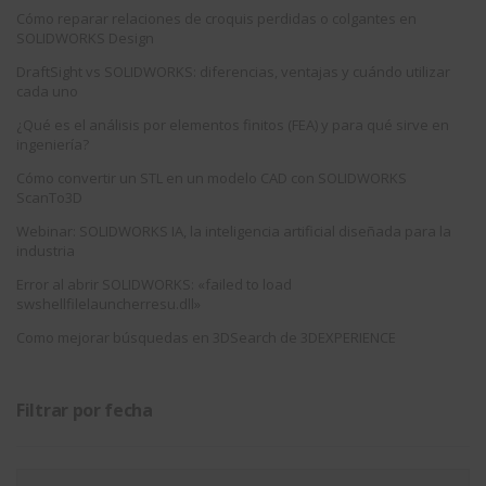
Cómo reparar relaciones de croquis perdidas o colgantes en
SOLIDWORKS Design
DraftSight vs SOLIDWORKS: diferencias, ventajas y cuándo utilizar
cada uno
¿Qué es el análisis por elementos finitos (FEA) y para qué sirve en
ingeniería?
Cómo convertir un STL en un modelo CAD con SOLIDWORKS
ScanTo3D
Webinar: SOLIDWORKS IA, la inteligencia artificial diseñada para la
industria
Error al abrir SOLIDWORKS: «failed to load
swshellfilelauncherresu.dll»
Como mejorar búsquedas en 3DSearch de 3DEXPERIENCE
Filtrar por fecha
Filtrar