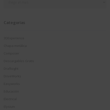
por
fecha
Categorías
3DExperience
Chapa metálica
Composer
Descargables Gratis
Draftsight
DriveWorks
Easyworks
Educación
Electrical
Elysium