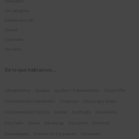
Simulation
Sin categoría
Solidworks CAD
Swood
Tutoriales
Visualize
De lo que hablamos…
3dexperience
Ayudas
Ayudas Y Subvenciones
Cloud Offer
Complementos Solidworks
Composer
Descargas Gratis
Documentación Técnica
Drafter
Draftsight
Driveworks
EasyTalks
Ebook
Edrawings
Educación
Electrical
Ensamblajes
Eventos De Easyworks
Formación