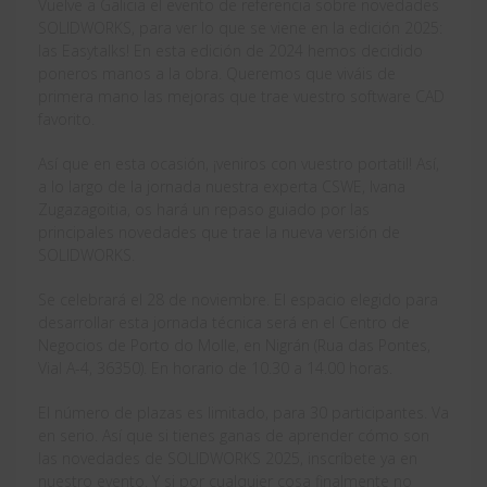
Vuelve a Galicia el evento de referencia sobre novedades
SOLIDWORKS, para ver lo que se viene en la edición 2025:
las Easytalks! En esta edición de 2024 hemos decidido
poneros manos a la obra. Queremos que viváis de
primera mano las mejoras que trae vuestro software CAD
favorito.
Así que en esta ocasión, ¡veniros con vuestro portatil! Así,
a lo largo de la jornada nuestra experta CSWE, Ivana
Zugazagoitia, os hará un repaso guiado por las
principales novedades que trae la nueva versión de
SOLIDWORKS.
Se celebrará el 28 de noviembre. El espacio elegido para
desarrollar esta jornada técnica será en el Centro de
Negocios de Porto do Molle, en Nigrán (Rua das Pontes,
Vial A-4, 36350). En horario de 10.30 a 14.00 horas.
El número de plazas es limitado, para 30 participantes. Va
en serio. Así que si tienes ganas de aprender cómo son
las novedades de SOLIDWORKS 2025, inscríbete ya en
nuestro evento. Y si por cualquier cosa finalmente no