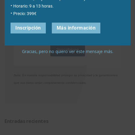
Horario: 9 a 13 horas.
*Required Fields
Precio: 399€
Acepto la
Directiva de privacidad
y
Condiciones de
Inscripción
Más información
utilización
Gracias, pero no quiero ver este mensaje más.
Nota: Es nuestra responsabilidad proteger su privacidad y le garantizamos
que sus datos serán completamente confidenciales.
Entradas recientes