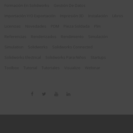
Formación En Solidworks
Gestión De Datos
Importación Y/o Exportación
Impresión 3D
Instalación
Libros
Licencias
Novedades
PDM
Pieza Soldada
Plm
Referencias
Renderizados
Rendimiento
Simulación
Simulation
Solidworks
Solidworks Connected
Solidworks Electrical
Solidworks Para Niños
Startups
Toolbox
Tutorial
Tutoriales
Visualize
Webinar