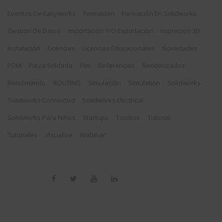
Eventos De Easyworks
Formación
Formación En Solidworks
Gestión De Datos
Importación Y/o Exportación
Impresión 3D
Instalación
Licencias
Licencias Educacionales
Novedades
PDM
Pieza Soldada
Plm
Referencias
Renderizados
Rendimiento
ROUTING
Simulación
Simulation
Solidworks
Solidworks Connected
Solidworks Electrical
Solidworks Para Niños
Startups
Toolbox
Tutorial
Tutoriales
Visualize
Webinar