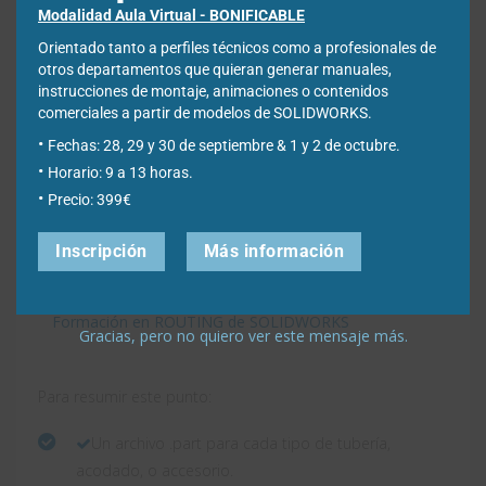
Modalidad Aula Virtual - BONIFICABLE
Orientado tanto a perfiles técnicos como a profesionales de
otros departamentos que quieran generar manuales,
instrucciones de montaje, animaciones o contenidos
comerciales a partir de modelos de SOLIDWORKS.
Fechas: 28, 29 y 30 de septiembre & 1 y 2 de octubre.
Horario: 9 a 13 horas.
Precio: 399€
EasyWorks Tip
:
Podéis editar todo esto muy
fácilmente usando las
tablas de diseño
. Si
tienes alguna duda, contacta con nuestro
Inscripción
Más información
equipo de
soporte técnico
.
Formación en ROUTING de SOLIDWORKS
Gracias, pero no quiero ver este mensaje más.
Para resumir este punto:
Un archivo .part para cada tipo de tubería,
acodado, o accesorio.