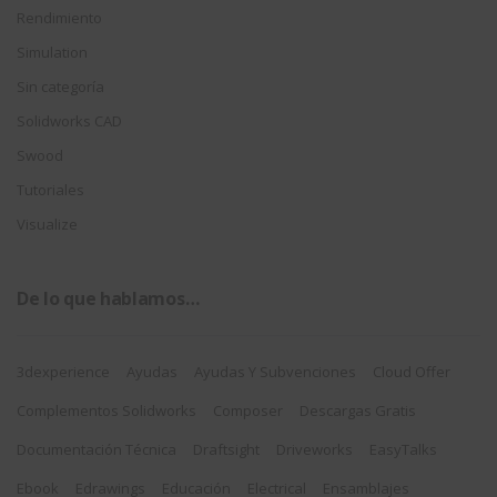
Rendimiento
Simulation
Sin categoría
Solidworks CAD
Swood
Tutoriales
Visualize
De lo que hablamos…
3dexperience
Ayudas
Ayudas Y Subvenciones
Cloud Offer
Complementos Solidworks
Composer
Descargas Gratis
Documentación Técnica
Draftsight
Driveworks
EasyTalks
Ebook
Edrawings
Educación
Electrical
Ensamblajes