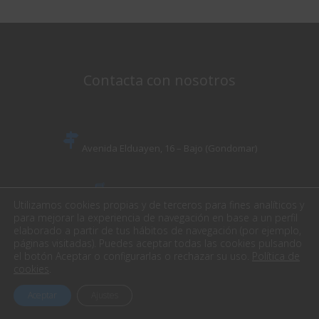
Contacta con nosotros
Avenida Elduayen, 16 – Bajo (Gondomar)
Comercial: (+34) 986 319 684
Utilizamos cookies propias y de terceros para fines analíticos y
para mejorar la experiencia de navegación en base a un perfil
comercial@easyworks.es
elaborado a partir de tus hábitos de navegación (por ejemplo,
páginas visitadas). Puedes aceptar todas las cookies pulsando
el botón Aceptar o configurarlas o rechazar su uso.
Política de
cookies
.
Aceptar
Ajustes