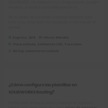
SOLIDWORKS, sus módulos y sus configuraciones, pueden
enviarnos un email a soporte@easyworks.es.
No te olvides de suscribirte a nuestra newsletter para
tener en tu email todas las novedades e información de
utilidad.
6 agosto, 2018
Héctor Méndez
Pieza soldada
,
Solidworks CAD
,
Tutoriales
No hay comentarios todavía
¿Cómo configuro las plantillas en
SOLIDWORKS Routing?
En este post de hoy os vamos a explicar los aspectos
básicos que debes tener en cuenta
antes de empezar