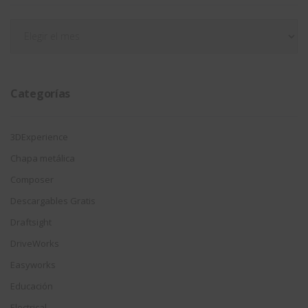
Filtrar
por
fecha
Categorías
3DExperience
Chapa metálica
Composer
Descargables Gratis
Draftsight
DriveWorks
Easyworks
Educación
Electrical