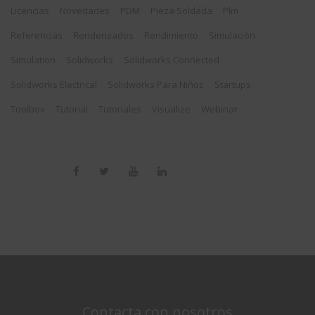
Licencias
Novedades
PDM
Pieza Soldada
Plm
Referencias
Renderizados
Rendimiento
Simulación
Simulation
Solidworks
Solidworks Connected
Solidworks Electrical
Solidworks Para Niños
Startups
Toolbox
Tutorial
Tutoriales
Visualize
Webinar
Contacta con nosotros