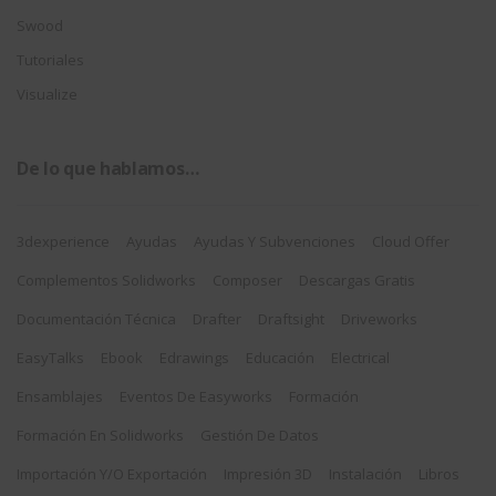
Swood
Tutoriales
Visualize
De lo que hablamos…
3dexperience
Ayudas
Ayudas Y Subvenciones
Cloud Offer
Complementos Solidworks
Composer
Descargas Gratis
Documentación Técnica
Drafter
Draftsight
Driveworks
EasyTalks
Ebook
Edrawings
Educación
Electrical
Ensamblajes
Eventos De Easyworks
Formación
Formación En Solidworks
Gestión De Datos
Importación Y/o Exportación
Impresión 3D
Instalación
Libros