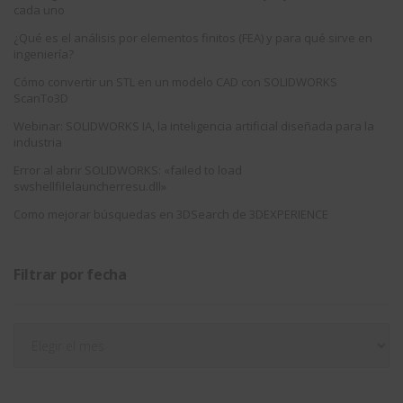
cada uno
¿Qué es el análisis por elementos finitos (FEA) y para qué sirve en
ingeniería?
Cómo convertir un STL en un modelo CAD con SOLIDWORKS
ScanTo3D
Webinar: SOLIDWORKS IA, la inteligencia artificial diseñada para la
industria
Error al abrir SOLIDWORKS: «failed to load
swshellfilelauncherresu.dll»
Como mejorar búsquedas en 3DSearch de 3DEXPERIENCE
Filtrar por fecha
Filtrar
por
fecha