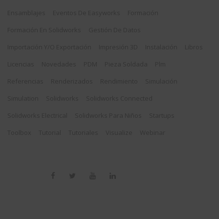
Ensamblajes
Eventos De Easyworks
Formación
Formación En Solidworks
Gestión De Datos
Importación Y/o Exportación
Impresión 3D
Instalación
Libros
Licencias
Novedades
PDM
Pieza Soldada
Plm
Referencias
Renderizados
Rendimiento
Simulación
Simulation
Solidworks
Solidworks Connected
Solidworks Electrical
Solidworks Para Niños
Startups
Toolbox
Tutorial
Tutoriales
Visualize
Webinar