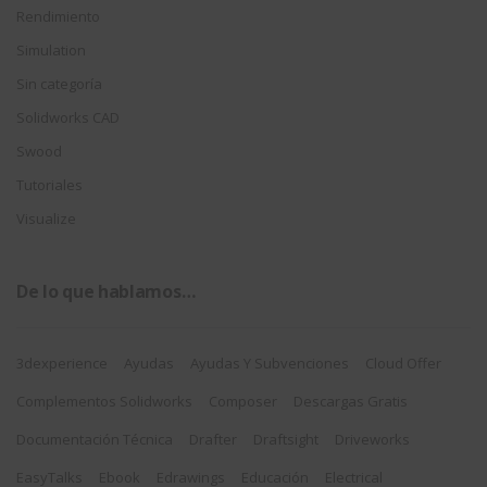
Rendimiento
Simulation
Sin categoría
Solidworks CAD
Swood
Tutoriales
Visualize
De lo que hablamos…
3dexperience
Ayudas
Ayudas Y Subvenciones
Cloud Offer
Complementos Solidworks
Composer
Descargas Gratis
Documentación Técnica
Drafter
Draftsight
Driveworks
EasyTalks
Ebook
Edrawings
Educación
Electrical