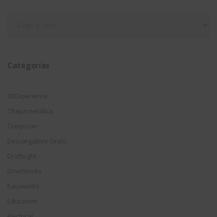
Filtrar
por
fecha
Categorías
3DExperience
Chapa metálica
Composer
Descargables Gratis
Draftsight
DriveWorks
Easyworks
Educación
Electrical