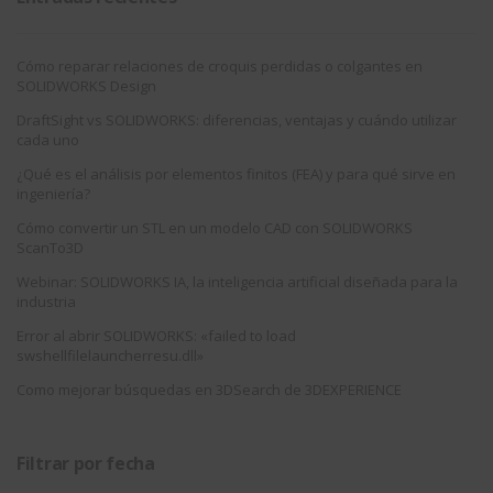
Cómo reparar relaciones de croquis perdidas o colgantes en
SOLIDWORKS Design
DraftSight vs SOLIDWORKS: diferencias, ventajas y cuándo utilizar
cada uno
¿Qué es el análisis por elementos finitos (FEA) y para qué sirve en
ingeniería?
Cómo convertir un STL en un modelo CAD con SOLIDWORKS
ScanTo3D
Webinar: SOLIDWORKS IA, la inteligencia artificial diseñada para la
industria
Error al abrir SOLIDWORKS: «failed to load
swshellfilelauncherresu.dll»
Como mejorar búsquedas en 3DSearch de 3DEXPERIENCE
Filtrar por fecha