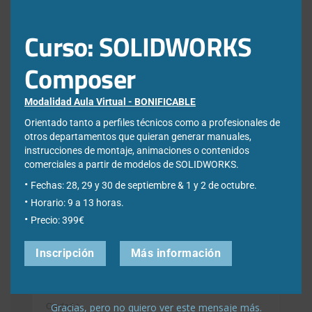
Curso: SOLIDWORKS
Déjanos tus datos para poder registrarte en nuestro boletín
quincenal y consigue un descuento en nuestras formaciones
online:
Composer
Correo electrónico de contacto
*
Modalidad Aula Virtual - BONIFICABLE
Orientado tanto a perfiles técnicos como a profesionales de
otros departamentos que quieran generar manuales,
Nombre
*
instrucciones de montaje, animaciones o contenidos
comerciales a partir de modelos de SOLIDWORKS.
Fechas: 28, 29 y 30 de septiembre & 1 y 2 de octubre.
Apellidos
*
Horario: 9 a 13 horas.
Precio: 399€
Inscripción
Más información
Empresa
*
Gracias, pero no quiero ver este mensaje más.
Ciudad
*