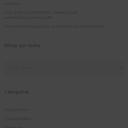
industria
Error al abrir SOLIDWORKS: «failed to load
swshellfilelauncherresu.dll»
Como mejorar búsquedas en 3DSearch de 3DEXPERIENCE
Filtrar por fecha
Filtrar
por
fecha
Categorías
3DExperience
Chapa metálica
Composer