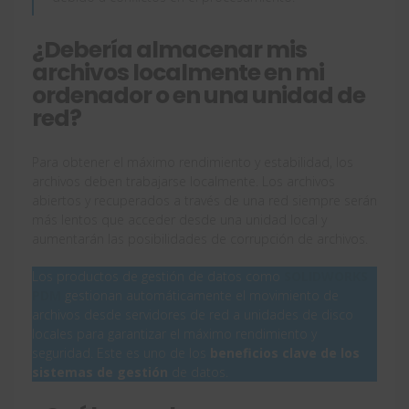
¿Debería almacenar mis
archivos localmente en mi
ordenador o en una unidad de
red?
Para obtener el máximo rendimiento y estabilidad, los
archivos deben trabajarse localmente. Los archivos
abiertos y recuperados a través de una red siempre serán
más lentos que acceder desde una unidad local y
aumentarán las posibilidades de corrupción de archivos.
Los productos de gestión de datos como
SOLIDWORKS
PDM
gestionan automáticamente el movimiento de
archivos desde servidores de red a unidades de disco
locales para garantizar el máximo rendimiento y
seguridad. Este es uno de los
beneficios clave de los
sistemas de gestión
de datos.