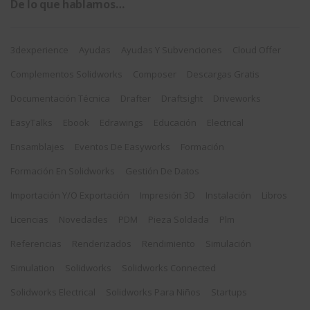
De lo que hablamos…
3dexperience
Ayudas
Ayudas Y Subvenciones
Cloud Offer
Complementos Solidworks
Composer
Descargas Gratis
Documentación Técnica
Drafter
Draftsight
Driveworks
EasyTalks
Ebook
Edrawings
Educación
Electrical
Ensamblajes
Eventos De Easyworks
Formación
Formación En Solidworks
Gestión De Datos
Importación Y/o Exportación
Impresión 3D
Instalación
Libros
Licencias
Novedades
PDM
Pieza Soldada
Plm
Referencias
Renderizados
Rendimiento
Simulación
Simulation
Solidworks
Solidworks Connected
Solidworks Electrical
Solidworks Para Niños
Startups