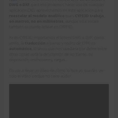
DWG o DXF
, para ello podemos hacer uso de cualquier
aplicación CAD, aprovechamos en esta aplicación para
reescalar el modelo analítico
pues
CYPE3D trabaja
en metros, no en milímetros
, aunque esta escala
también se puede aplicar en CYPE3D.
Ya en CYPE3D importamos el fichero DWG o DXF, como
veréis, la
traducción
a barras y nodos de CYPE es
automática
, lo único que nos quedaría por definir entre
otras cosas sería la descripción de las barras, su
disposición, restricciones, cargas…
Os voy a dejar un vídeo de cómo lo hice yo, puedes ver
sólo el vídeo porque no tiene audio.