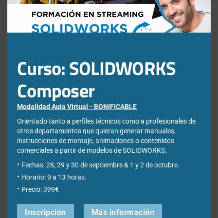
que sus datos serán completamente confidenciales.
Curso: SOLIDWORKS
Entradas recientes
Composer
Cómo reparar relaciones de croquis perdidas o colgantes en
Modalidad Aula Virtual - BONIFICABLE
SOLIDWORKS Design
Orientado tanto a perfiles técnicos como a profesionales de
DraftSight vs SOLIDWORKS: diferencias, ventajas y cuándo utilizar
otros departamentos que quieran generar manuales,
cada uno
instrucciones de montaje, animaciones o contenidos
¿Qué es el análisis por elementos finitos (FEA) y para qué sirve en
comerciales a partir de modelos de SOLIDWORKS.
ingeniería?
Fechas: 28, 29 y 30 de septiembre & 1 y 2 de octubre.
Cómo convertir un STL en un modelo CAD con SOLIDWORKS
Horario: 9 a 13 horas.
ScanTo3D
Precio: 399€
Webinar: SOLIDWORKS IA, la inteligencia artificial diseñada para la
industria
Inscripción
Más información