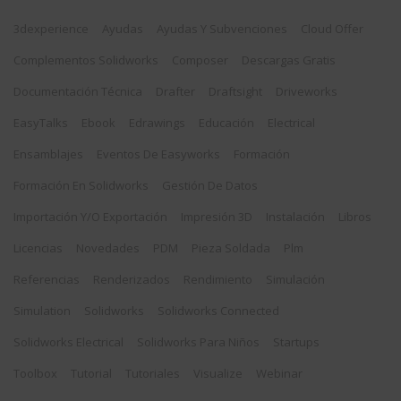
3dexperience
Ayudas
Ayudas Y Subvenciones
Cloud Offer
Complementos Solidworks
Composer
Descargas Gratis
Documentación Técnica
Drafter
Draftsight
Driveworks
EasyTalks
Ebook
Edrawings
Educación
Electrical
Ensamblajes
Eventos De Easyworks
Formación
Formación En Solidworks
Gestión De Datos
Importación Y/o Exportación
Impresión 3D
Instalación
Libros
Licencias
Novedades
PDM
Pieza Soldada
Plm
Referencias
Renderizados
Rendimiento
Simulación
Simulation
Solidworks
Solidworks Connected
Solidworks Electrical
Solidworks Para Niños
Startups
Toolbox
Tutorial
Tutoriales
Visualize
Webinar