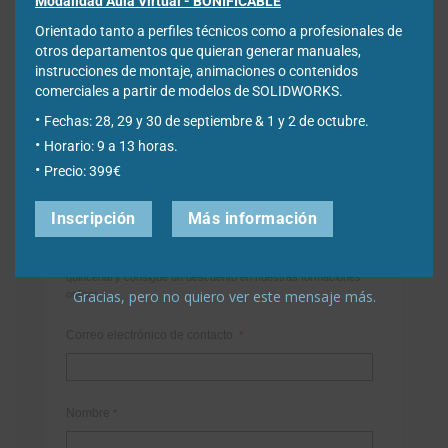
Modalidad Aula Virtual - BONIFICABLE
Orientado tanto a perfiles técnicos como a profesionales de
otros departamentos que quieran generar manuales,
instrucciones de montaje, animaciones o contenidos
comerciales a partir de modelos de SOLIDWORKS.
Fechas: 28, 29 y 30 de septiembre & 1 y 2 de octubre.
Horario: 9 a 13 horas.
Precio: 399€
Newsletter
Inscripción
Más información
Déjanos tus datos para poder registrarte en nuestro boletín
quincenal y consigue un descuento en nuestras formaciones
Gracias, pero no quiero ver este mensaje más.
online:
Correo electrónico de contacto
*
Nombre
*