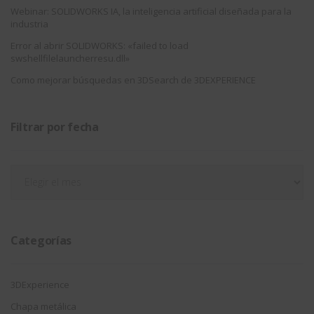
Webinar: SOLIDWORKS IA, la inteligencia artificial diseñada para la
industria
Error al abrir SOLIDWORKS: «failed to load
swshellfilelauncherresu.dll»
Como mejorar búsquedas en 3DSearch de 3DEXPERIENCE
Filtrar por fecha
Filtrar
por
fecha
Categorías
3DExperience
Chapa metálica