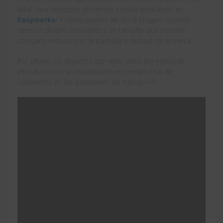
MINI, ¡que nosotros ya hemos estado probando en
Easyworks
! Y como podéis ver en la imagen superior
tiene un diseño innovador y un tamaño que permite
colocarlo incluso tras la pantalla o debajo de la mesa.
Por último, os dejamos con este vídeo (en inglés) de
introducción a la visualización en tiempo real de
Solidworks en las estaciones de trabajo HP: