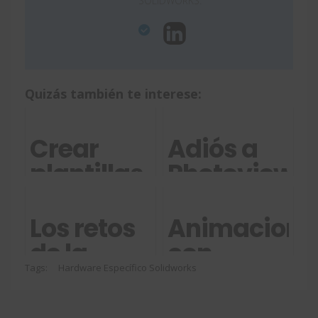
SOLIDWORKS.
Quizás también te interese:
Crear
Adiós a
plantillas
Photoview
de listas
360 en
de
SOLIDWORK
Los retos
Animacione
materiales
2024
de la
con
con
empresa
SOLIDWORKS
Tags:
Hardware Específico Solidworks
SOLIDWORKS
industrial
cómo