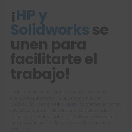
¡
HP y
Solidworks
se
unen para
facilitarte el
trabajo!
Recientemente se ha establecido una alianza muy
interesante para todos los que trabajamos con
SOLIDWORKS. Y es que
HP y Dassault Systèmes han unido
fuerzas
para proveer de soluciones completas a los
clientes ofreciendo conjuntos de Software y Hardware,
que permiten acelerar los proyectos de ingeniería y
simulación.