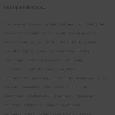
De lo que hablamos…
3dexperience
Ayudas
Ayudas Y Subvenciones
Cloud Offer
Complementos Solidworks
Composer
Descargas Gratis
Documentación Técnica
Drafter
Draftsight
Driveworks
EasyTalks
Ebook
Edrawings
Educación
Electrical
Ensamblajes
Eventos De Easyworks
Formación
Formación En Solidworks
Gestión De Datos
Importación Y/o Exportación
Impresión 3D
Instalación
Libros
Licencias
Novedades
PDM
Pieza Soldada
Plm
Referencias
Renderizados
Rendimiento
Simulación
Simulation
Solidworks
Solidworks Connected
Solidworks Electrical
Solidworks Para Niños
Startups