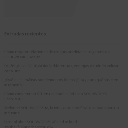
Entradas recientes
Cómo reparar relaciones de croquis perdidas o colgantes en
SOLIDWORKS Design
DraftSight vs SOLIDWORKS: diferencias, ventajas y cuándo utilizar
cada uno
¿Qué es el análisis por elementos finitos (FEA) y para qué sirve en
ingeniería?
Cómo convertir un STL en un modelo CAD con SOLIDWORKS
ScanTo3D
Webinar: SOLIDWORKS IA, la inteligencia artificial diseñada para la
industria
Error al abrir SOLIDWORKS: «failed to load
swshellfilelauncherresu.dll»