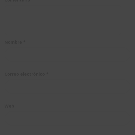
acaba tu
y quiero
mantenimiento?
trabajar
en la
nube?
Nombre
*
Correo electrónico
*
Web