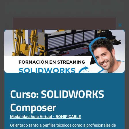
Clos
Newsletter
this
mod
Déjanos tus datos para poder registrarte en nuestro boletín
quincenal y consigue un descuento en nuestras formaciones
online:
Correo electrónico de contacto
*
Curso: SOLIDWORKS
Nombre
*
Composer
Modalidad Aula Virtual - BONIFICABLE
Apellidos
*
Orientado tanto a perfiles técnicos como a profesionales de