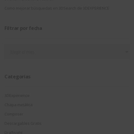
Como mejorar búsquedas en 3DSearch de 3DEXPERIENCE
Filtrar por fecha
Filtrar
por
fecha
Categorías
3DExperience
Chapa metálica
Composer
Descargables Gratis
Draftsight