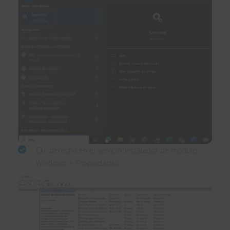
Clic derecho en el servicio ‘Instalador de módulo
Windows’ > ‘Propiedades’.