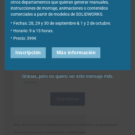
otros departamentos que quieran generar manuales,
instrucciones de montaje, animaciones o contenidos
Empresa
*
comerciales a partir de modelos de SOLIDWORKS.
Fechas: 28, 29 y 30 de septiembre & 1 y 2 de octubre.
Horario: 9 a 13 horas.
Ciudad
*
Precio: 399€
Inscripción
Más información
*Required Fields
Acepto la
Directiva de privacidad
y
Condiciones de
Gracias, pero no quiero ver este mensaje más.
utilización
Nota: Es nuestra responsabilidad proteger su privacidad y le garantizamos
que sus datos serán completamente confidenciales.