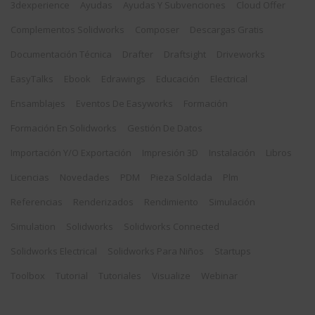
3dexperience
Ayudas
Ayudas Y Subvenciones
Cloud Offer
Complementos Solidworks
Composer
Descargas Gratis
Documentación Técnica
Drafter
Draftsight
Driveworks
EasyTalks
Ebook
Edrawings
Educación
Electrical
Ensamblajes
Eventos De Easyworks
Formación
Formación En Solidworks
Gestión De Datos
Importación Y/o Exportación
Impresión 3D
Instalación
Libros
Licencias
Novedades
PDM
Pieza Soldada
Plm
Referencias
Renderizados
Rendimiento
Simulación
Simulation
Solidworks
Solidworks Connected
Solidworks Electrical
Solidworks Para Niños
Startups
Toolbox
Tutorial
Tutoriales
Visualize
Webinar