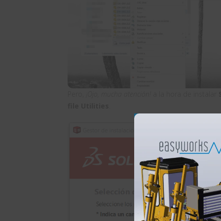
Pero,
¡Ojo, mucha atención!
a la hora de instalar
file Utilities
.