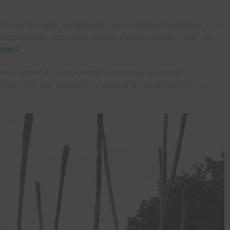
los que la acabáis de descubrir (pero os parece interesante),
¡no os
 funcionalidades como ‘
Pack and G
o’, ‘
Cambiar nombre
’, ‘
Mover
’…se
WORKS
.
bre el archivo en el explorador. Se mostrará un control
 cursor sobre este comando, se visualizarían las operaciones en