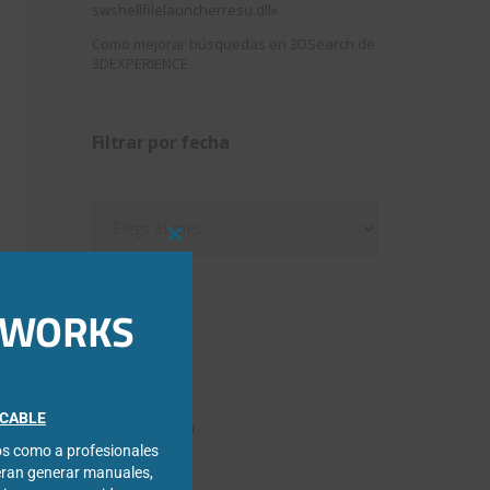
swshellfilelauncherresu.dll»
Como mejorar búsquedas en 3DSearch de
3DEXPERIENCE
Filtrar por fecha
Filtrar
por
Close
fecha
this
module
IDWORKS
Categorías
3DExperience
FICABLE
Chapa metálica
cos como a profesionales
Composer
eran generar manuales,