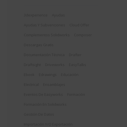
3dexperience
Ayudas
Ayudas Y Subvenciones
Cloud Offer
Complementos Solidworks
Composer
Descargas Gratis
Documentación Técnica
Drafter
Draftsight
Driveworks
EasyTalks
Ebook
Edrawings
Educación
Electrical
Ensamblajes
Eventos De Easyworks
Formación
Formación En Solidworks
Gestión De Datos
Importación Y/o Exportación