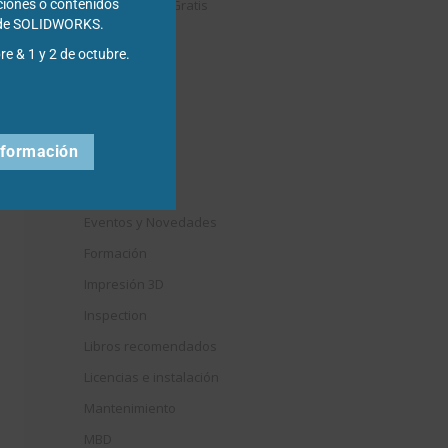
Descargables Gratis
ciones o contenidos
s de SOLIDWORKS.
Draftsight
re & 1 y 2 de octubre.
DriveWorks
Easyworks
Educación
nformación
Electrical
Elysium
Eventos y Novedades
Formación
Impresión 3D
Inspection
Libros recomendados
Licencias e instalación
Mantenimiento
MBD