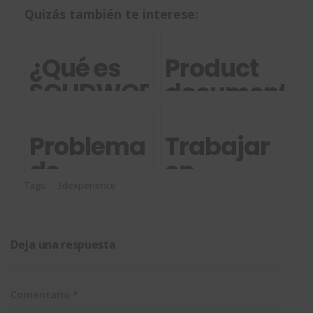
Quizás también te interese:
¿Qué es
Product
SOLIDWORKS
document
Connected?
creator:
documenta
Problema
Trabajar
diseños
de
en
con
visualización
SOLIDWORK
Tags:
3dexperience
anotacione
en
online,
y vistas
'Sombreado
conectánd
Deja una respuesta
con
a la nube
aristas'
Comentario
*