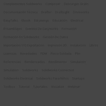
Complementos Solidworks
Composer
Descargas Gratis
Documentación Técnica
Drafter
Draftsight
Driveworks
EasyTalks
Ebook
Edrawings
Educación
Electrical
Ensamblajes
Eventos De Easyworks
Formación
Formación En Solidworks
Gestión De Datos
Importación Y/o Exportación
Impresión 3D
Instalación
Libros
Licencias
Novedades
PDM
Pieza Soldada
Plm
Referencias
Renderizados
Rendimiento
Simulación
Simulation
Solidworks
Solidworks Connected
Solidworks Electrical
Solidworks Para Niños
Startups
Toolbox
Tutorial
Tutoriales
Visualize
Webinar