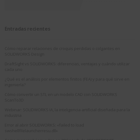
Entradas recientes
Cómo reparar relaciones de croquis perdidas o colgantes en
SOLIDWORKS Design
DraftSight vs SOLIDWORKS: diferencias, ventajas y cuándo utilizar
cada uno
¿Qué es el análisis por elementos finitos (FEA) y para qué sirve en
ingeniería?
Cómo convertir un STL en un modelo CAD con SOLIDWORKS
ScanTo3D
Webinar: SOLIDWORKS IA, la inteligencia artificial diseñada para la
industria
Error al abrir SOLIDWORKS: «failed to load
swshellfilelauncherresu.dll»