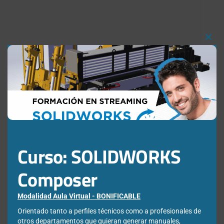
de
SOLIDWORKS
Clos
Nombre
*
this
mod
Correo electrónico
*
Curso: SOLIDWORKS
Web
Composer
Modalidad Aula Virtual - BONIFICABLE
Orientado tanto a perfiles técnicos como a profesionales de
otros departamentos que quieran generar manuales,