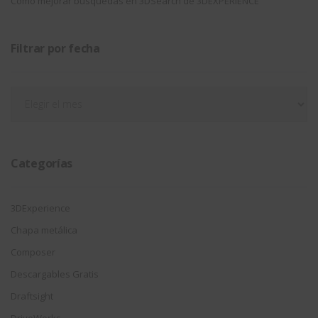
Como mejorar búsquedas en 3DSearch de 3DEXPERIENCE
Filtrar por fecha
Filtrar
por
fecha
Categorías
3DExperience
Chapa metálica
Composer
Descargables Gratis
Draftsight
DriveWorks