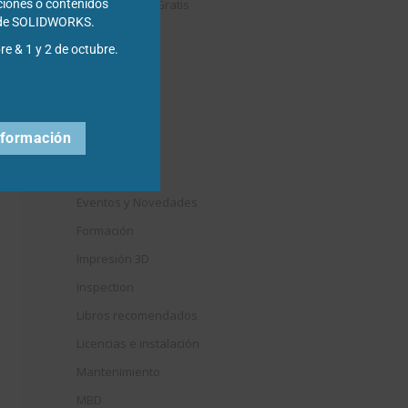
Descargables Gratis
ciones o contenidos
s de SOLIDWORKS.
Draftsight
re & 1 y 2 de octubre.
DriveWorks
Easyworks
Educación
nformación
Electrical
Elysium
Eventos y Novedades
Formación
Impresión 3D
Inspection
Libros recomendados
Licencias e instalación
Mantenimiento
MBD