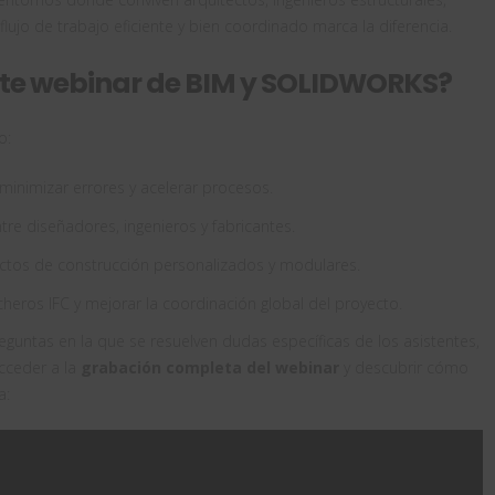
flujo de trabajo eficiente y bien coordinado marca la diferencia.
te webinar de BIM y SOLIDWORKS?
o:
minimizar errores y acelerar procesos.
re diseñadores, ingenieros y fabricantes.
yectos de construcción personalizados y modulares.
eros IFC y mejorar la coordinación global del proyecto.
guntas en la que se resuelven dudas específicas de los asistentes,
cceder a la
grabación completa del webinar
y descubrir cómo
a: