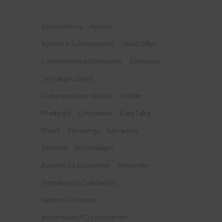
3dexperience
Ayudas
Ayudas Y Subvenciones
Cloud Offer
Complementos Solidworks
Composer
Descargas Gratis
Documentación Técnica
Drafter
Draftsight
Driveworks
EasyTalks
Ebook
Edrawings
Educación
Electrical
Ensamblajes
Eventos De Easyworks
Formación
Formación En Solidworks
Gestión De Datos
Importación Y/o Exportación