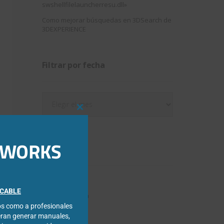
swshellfilelauncherresu.dll»
Como mejorar búsquedas en 3DSearch de
3DEXPERIENCE
Filtrar por fecha
Filtrar
por
Close
fecha
this
module
IDWORKS
Categorías
3DExperience
FICABLE
Chapa metálica
cos como a profesionales
Composer
eran generar manuales,