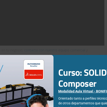
 en tu negocio,
contacta con nuestro equipo comercial
y
s, podéis ver más contenido de este estilo en el
canal de youtube
Curso: SOL
Composer
n Iglesias
Modalidad Aula Virtual - BONI
as, graduado en Publicidad y Relaciones Públicas y gestiono el
Orientado tanto a perfiles técni
. ¡Sí, soy ese al que culpar de los mails con promociones!
de otros departamentos que qui