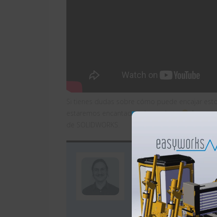
Si tienes dudas sobre cómo puede encajar esto
estaremos encantados de ayudarte
A mayore
de SOLIDWORKS.
Autor: Xaquí
Hola! Soy Xaquín Iglesi
marketing de Easyworks