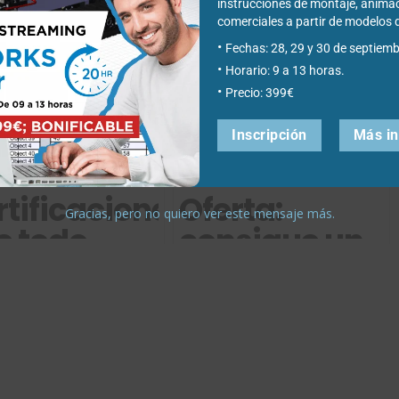
icación, la publicidad y el marketing intento "ensamblar" mis
instrucciones de montaje, anima
trabajo de Easyworks.
comerciales a partir de modelo
Fechas: 28, 29 y 30 de septiemb
Horario: 9 a 13 horas.
Precio: 399€
Inscripción
Más i
rtificaciones
Oferta:
Gracias, pero no quiero ver este mensaje más.
e todo
consigue un
geniero y
descuento de
señador
3000 euros o
bería tener
mejora tu
Solidworks