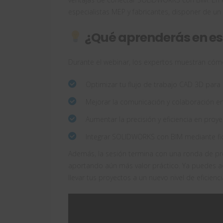
especialistas MEP y fabricantes, disponer de un 
¿Qué aprenderás en es
Durante el webinar, los expertos muestran cóm
Optimizar tu flujo de trabajo CAD 3D para 
Mejorar la comunicación y colaboración ent
Aumentar la precisión y eficiencia en pro
Integrar SOLIDWORKS con BIM mediante fich
Además, la sesión termina con una ronda de pre
aportando aún más valor práctico. Ya puedes a
llevar tus proyectos a un nuevo nivel de eficienci