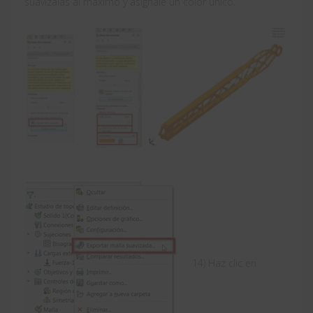
suavízalas al máximo y asígnale un color único.
14) Haz clic en