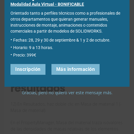
Modalidad Aula Virtual - BONIFICABLE
Orientado tanto a perfiles técnicos como a profesionales de
otros departamentos que quieran generar manuales,
instrucciones de montaje, animaciones o contenidos
comerciales a partir de modelos de SOLIDWORKS.
Fechas: 28, 29 y 30 de septiembre & 1 y 2 de octubre.
Horario: 9 a 13 horas.
Precio: 399€
Inscripción
Más información
Visualización de los
resultados
Gracias, pero no quiero ver este mensaje más.
12) En Resultados, haz doble clic en Masa de material 1 (-
Masa de material).
En el PropertyManager, Masa del material traza isovalores
de las densidades de masas relativas de los elementos.