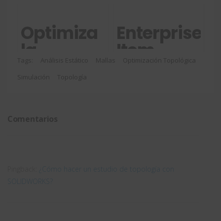
informe
Simulation
técnico
+ HVAC,
Optimiza
Enterprise
sobre
conoce
la
Item
Simulación
sus
importación
Number
Tags:
Análisis Estático
Mallas
Optimización Topológica
Virtual
capacidade
Simulación
de
Topología
(EIN) en
archivos
3DEXPERIEN
STEP con
Comentarios
el filtro de
SOLIDWORKS
Pingback:
¿Cómo hacer un estudio de topología con
SOLIDWORKS?