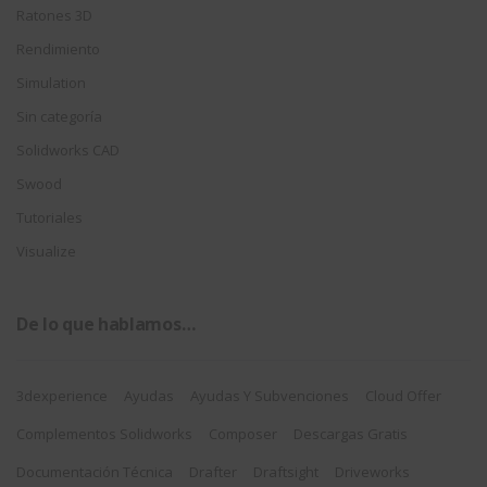
Ratones 3D
Rendimiento
Simulation
Sin categoría
Solidworks CAD
Swood
Tutoriales
Visualize
De lo que hablamos…
3dexperience
Ayudas
Ayudas Y Subvenciones
Cloud Offer
Complementos Solidworks
Composer
Descargas Gratis
Documentación Técnica
Drafter
Draftsight
Driveworks