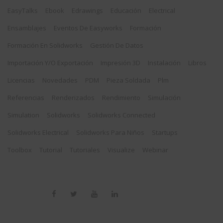
EasyTalks
Ebook
Edrawings
Educación
Electrical
Ensamblajes
Eventos De Easyworks
Formación
Formación En Solidworks
Gestión De Datos
Importación Y/o Exportación
Impresión 3D
Instalación
Libros
Licencias
Novedades
PDM
Pieza Soldada
Plm
Referencias
Renderizados
Rendimiento
Simulación
Simulation
Solidworks
Solidworks Connected
Solidworks Electrical
Solidworks Para Niños
Startups
Toolbox
Tutorial
Tutoriales
Visualize
Webinar