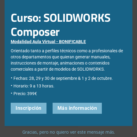
Ciudad
*
Curso: SOLIDWORKS
Composer
*Required Fields
Modalidad Aula Virtual - BONIFICABLE
Acepto la
Directiva de privacidad
y
Condiciones de
Orientado tanto a perfiles técnicos como a profesionales de
utilización
otros departamentos que quieran generar manuales,
instrucciones de montaje, animaciones o contenidos
comerciales a partir de modelos de SOLIDWORKS.
Fechas: 28, 29 y 30 de septiembre & 1 y 2 de octubre.
Horario: 9 a 13 horas.
Precio: 399€
Nota: Es nuestra responsabilidad proteger su privacidad y le garantizamos
que sus datos serán completamente confidenciales.
Inscripción
Más información
Gracias, pero no quiero ver este mensaje más.