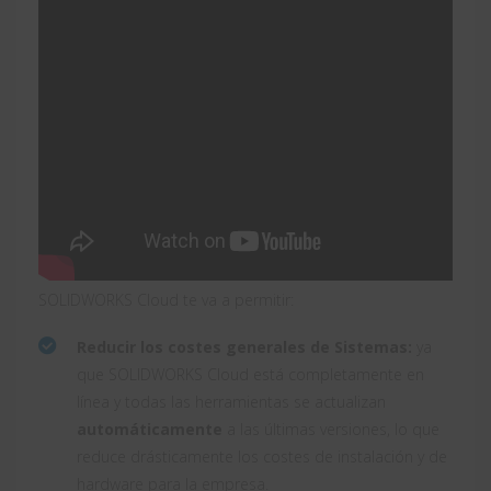
SOLIDWORKS Cloud te va a permitir:
Reducir los costes generales de Sistemas:
ya
que SOLIDWORKS Cloud está completamente en
línea y todas las herramientas se actualizan
automáticamente
a las últimas versiones, lo que
reduce drásticamente los costes de instalación y de
hardware para la empresa.