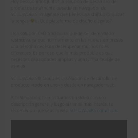
Hoy descubrimos juntos la solución de desarrollo de
productos totalmente basada en navegador de
SOLIDWORKS. Imagínate que tienes una startup (o quizás
la tengas
), ¿Qué plataforma de diseño elegirías?
Una solución CAD tradicional puede ser demasiado
restrictiva, ya que normalmente en las nuevas empresas
una persona necesita desempeñar muchos roles
diferentes. Es por eso que lo más probable es que
necesites capacidades amplias y una forma flexible de
usarlas.
SOLIDWORKS® Cloud es la solución de desarrollo de
producto «todo en uno» y desde un navegador web.
A continuación, te mostramos un vídeo con una
descripción general y luego si tienes más interés, te
recomiendo que veas la web
SOLIDWORKS.com/cloud