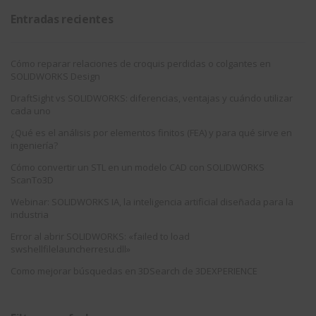
Entradas recientes
Cómo reparar relaciones de croquis perdidas o colgantes en
SOLIDWORKS Design
DraftSight vs SOLIDWORKS: diferencias, ventajas y cuándo utilizar
cada uno
¿Qué es el análisis por elementos finitos (FEA) y para qué sirve en
ingeniería?
Cómo convertir un STL en un modelo CAD con SOLIDWORKS
ScanTo3D
Webinar: SOLIDWORKS IA, la inteligencia artificial diseñada para la
industria
Error al abrir SOLIDWORKS: «failed to load
swshellfilelauncherresu.dll»
Como mejorar búsquedas en 3DSearch de 3DEXPERIENCE