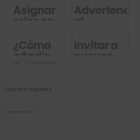
Asignar
Advertencia
roles en
al
3DEXPERIENCE
modelar
en
¿Cómo
Invitar a
contexto
añadir
nuevos
del
código de
usuarios
Tags:
Solidworks Cloud
ensamblaje
barras en
a
nuestros
3DEXPERIEN
Deja una respuesta
planos?
Comentario
*