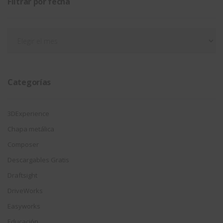
Filtrar por fecha
Filtrar
por
fecha
Categorías
3DExperience
Chapa metálica
Composer
Descargables Gratis
Draftsight
DriveWorks
Easyworks
Educación