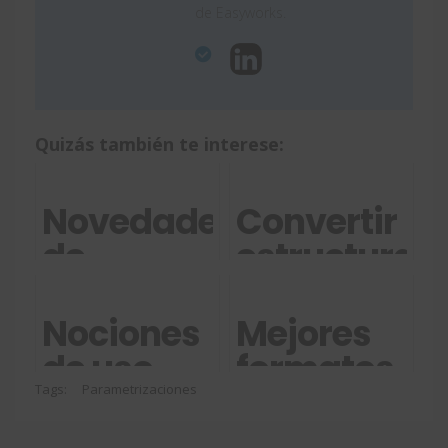
de Easyworks.
Quizás también te interese:
Novedades
Convertir
de
estructuras
3DEXPERIENCE
de
WORLD
Solidworks
Nociones
Mejores
2025
a CYPE3D
de uso
formatos
básicas
para
Tags:
Parametrizaciones
de
importar