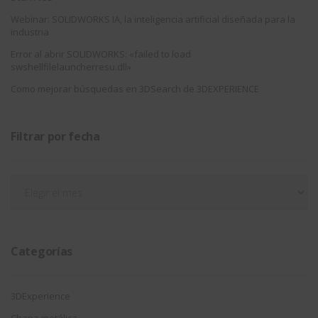
Webinar: SOLIDWORKS IA, la inteligencia artificial diseñada para la
industria
Error al abrir SOLIDWORKS: «failed to load
swshellfilelauncherresu.dll»
Como mejorar búsquedas en 3DSearch de 3DEXPERIENCE
Filtrar por fecha
Filtrar
por
fecha
Categorías
3DExperience