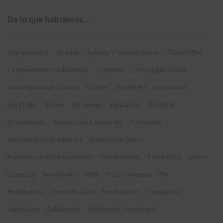
De lo que hablamos…
3dexperience
Ayudas
Ayudas Y Subvenciones
Cloud Offer
Complementos Solidworks
Composer
Descargas Gratis
Documentación Técnica
Drafter
Draftsight
Driveworks
EasyTalks
Ebook
Edrawings
Educación
Electrical
Ensamblajes
Eventos De Easyworks
Formación
Formación En Solidworks
Gestión De Datos
Importación Y/o Exportación
Impresión 3D
Instalación
Libros
Licencias
Novedades
PDM
Pieza Soldada
Plm
Referencias
Renderizados
Rendimiento
Simulación
Simulation
Solidworks
Solidworks Connected