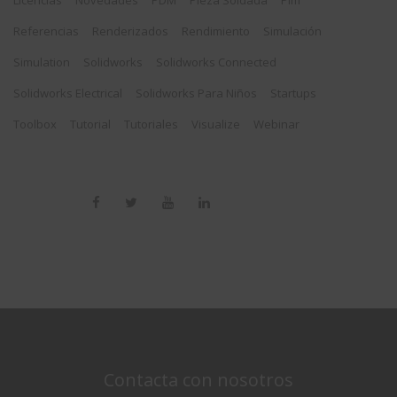
Licencias
Novedades
PDM
Pieza Soldada
Plm
Referencias
Renderizados
Rendimiento
Simulación
Simulation
Solidworks
Solidworks Connected
Solidworks Electrical
Solidworks Para Niños
Startups
Toolbox
Tutorial
Tutoriales
Visualize
Webinar
Contacta con nosotros