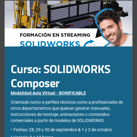
Clos
Categorías
this
mod
3DExperience
Chapa metálica
Composer
Descargables Gratis
Draftsight
Curso: SOLIDWORKS
DriveWorks
Composer
Easyworks
Educación
Modalidad Aula Virtual - BONIFICABLE
Electrical
Orientado tanto a perfiles técnicos como a profesionales de
Elysium
otros departamentos que quieran generar manuales,
instrucciones de montaje, animaciones o contenidos
Eventos y Novedades
comerciales a partir de modelos de SOLIDWORKS.
Formación
Fechas: 28, 29 y 30 de septiembre & 1 y 2 de octubre.
Impresión 3D