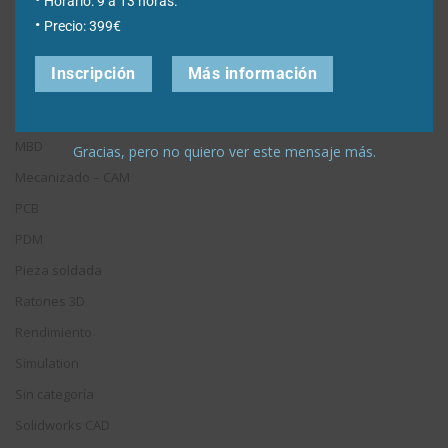
Horario: 9 a 13 horas.
Inspection
Precio: 399€
Libros recomendados
Inscripción
Más información
Licencias e instalación
Mantenimiento
MBD
Gracias, pero no quiero ver este mensaje más.
Mecanizado – CAM
PCB
PDM
Pieza soldada
Ratones 3D
Rendimiento
Simulation
Sin categoría
Solidworks CAD