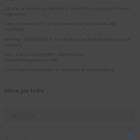
¿Qué es el análisis por elementos finitos (FEA) y para qué sirve en
ingeniería?
Cómo convertir un STL en un modelo CAD con SOLIDWORKS
ScanTo3D
Webinar: SOLIDWORKS IA, la inteligencia artificial diseñada para la
industria
Error al abrir SOLIDWORKS: «failed to load
swshellfilelauncherresu.dll»
Como mejorar búsquedas en 3DSearch de 3DEXPERIENCE
Filtrar por fecha
Filtrar
por
fecha