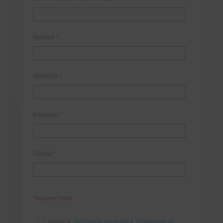
Nombre
*
Apellidos
*
Empresa
*
Ciudad
*
*Required Fields
Acepto la
Directiva de privacidad
y
Condiciones de