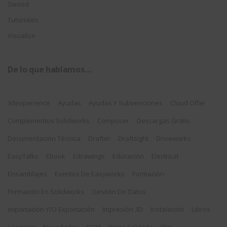
Swood
Tutoriales
Visualize
De lo que hablamos…
3dexperience
Ayudas
Ayudas Y Subvenciones
Cloud Offer
Complementos Solidworks
Composer
Descargas Gratis
Documentación Técnica
Drafter
Draftsight
Driveworks
EasyTalks
Ebook
Edrawings
Educación
Electrical
Ensamblajes
Eventos De Easyworks
Formación
Formación En Solidworks
Gestión De Datos
Importación Y/o Exportación
Impresión 3D
Instalación
Libros