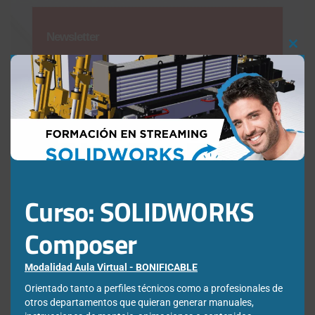
Newsletter
Clos
this
mod
Déjanos tus datos para poder registrarte en nuestro boletín
quincenal y consigue un descuento en nuestras formaciones
online:
Correo electrónico de contacto
*
Nombre
*
Curso: SOLIDWORKS
Composer
Apellidos
*
Modalidad Aula Virtual - BONIFICABLE
Orientado tanto a perfiles técnicos como a profesionales de
otros departamentos que quieran generar manuales,
Empresa
*