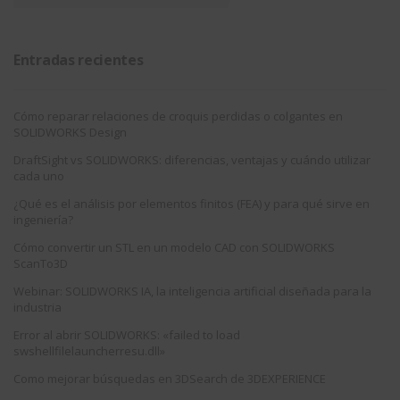
Entradas recientes
Cómo reparar relaciones de croquis perdidas o colgantes en
SOLIDWORKS Design
DraftSight vs SOLIDWORKS: diferencias, ventajas y cuándo utilizar
cada uno
¿Qué es el análisis por elementos finitos (FEA) y para qué sirve en
ingeniería?
Cómo convertir un STL en un modelo CAD con SOLIDWORKS
ScanTo3D
Webinar: SOLIDWORKS IA, la inteligencia artificial diseñada para la
industria
Error al abrir SOLIDWORKS: «failed to load
swshellfilelauncherresu.dll»
Como mejorar búsquedas en 3DSearch de 3DEXPERIENCE