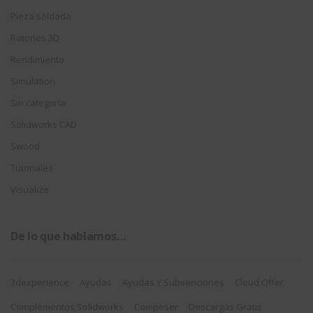
Pieza soldada
Ratones 3D
Rendimiento
Simulation
Sin categoría
Solidworks CAD
Swood
Tutoriales
Visualize
De lo que hablamos…
3dexperience
Ayudas
Ayudas Y Subvenciones
Cloud Offer
Complementos Solidworks
Composer
Descargas Gratis