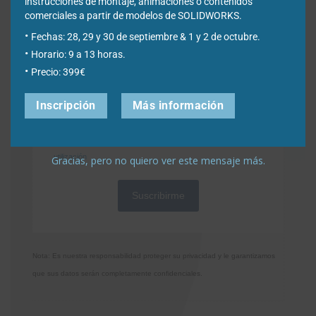
instrucciones de montaje, animaciones o contenidos
comerciales a partir de modelos de SOLIDWORKS.
Fechas: 28, 29 y 30 de septiembre & 1 y 2 de octubre.
Ciudad
*
Horario: 9 a 13 horas.
Precio: 399€
Inscripción
Más información
*Required Fields
Acepto la
Directiva de privacidad
y
Condiciones de
utilización
Gracias, pero no quiero ver este mensaje más.
Nota: Es nuestra responsabilidad proteger su privacidad y le garantizamos
que sus datos serán completamente confidenciales.