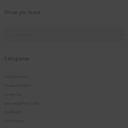
Filtrar por fecha
Filtrar
por
fecha
Categorías
3DExperience
Chapa metálica
Composer
Descargables Gratis
Draftsight
DriveWorks