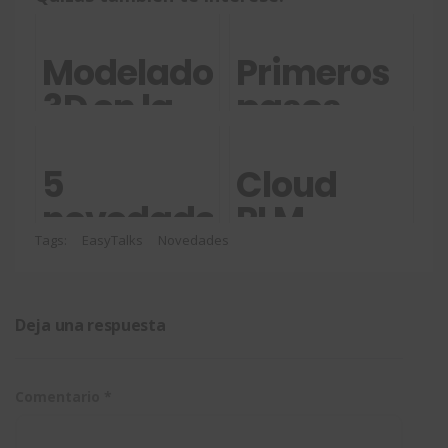
Modelado
Primeros
3D en la
pasos
nube
con
compatible
xDraftSight
5
Cloud
con
novedades
PLM
SOLIDWORKS
de
Standard:
Tags:
EasyTalks
Novedades
SOLIDWORKS
da el
PDM 2025
salto en la
Deja una respuesta
gestión
de datos
Comentario
*