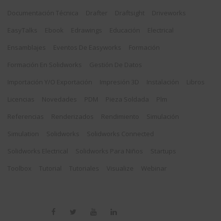
Documentación Técnica
Drafter
Draftsight
Driveworks
EasyTalks
Ebook
Edrawings
Educación
Electrical
Ensamblajes
Eventos De Easyworks
Formación
Formación En Solidworks
Gestión De Datos
Importación Y/o Exportación
Impresión 3D
Instalación
Libros
Licencias
Novedades
PDM
Pieza Soldada
Plm
Referencias
Renderizados
Rendimiento
Simulación
Simulation
Solidworks
Solidworks Connected
Solidworks Electrical
Solidworks Para Niños
Startups
Toolbox
Tutorial
Tutoriales
Visualize
Webinar