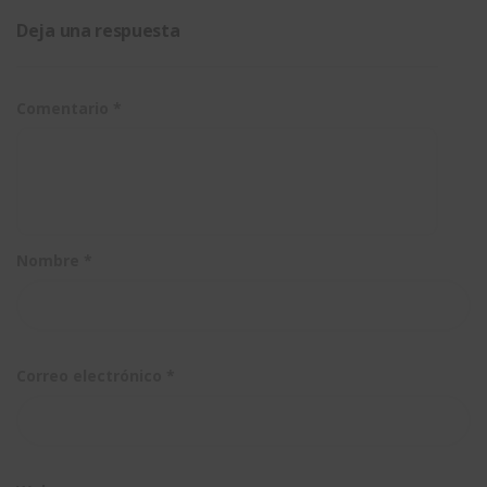
licencias
3DEXPERIENCE)
días con
Deja una respuesta
de
paso por
SOLIDWORK
escritorio
paso
Electrical
Comentario
*
SOLIDWORK
Nombre
*
Correo electrónico
*