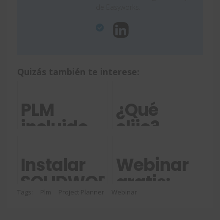
de Easyworks.
Quizás también te interese:
PLM
¿Qué
incluido
elijo?
en tus
¿Licencias
licencias
en la
Instalar
Webinar
SOLIDWORKS
nube
SOLIDWORKS
gratis:
- Parte II
3DEXPERIEN
Design
Mis 100
Tags:
Plm
Project Planner
Webinar
o
(versión
primeros