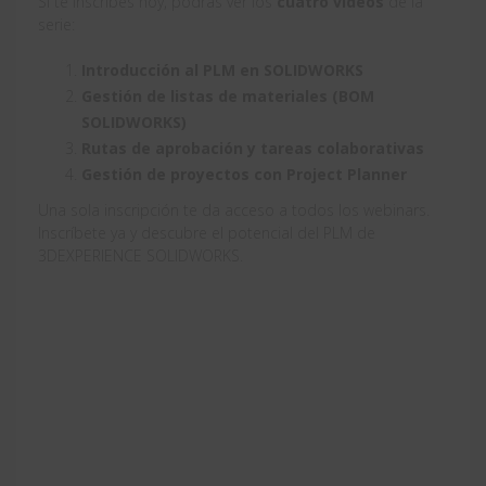
Si te inscribes hoy, podrás ver los
cuatro vídeos
de la
serie:
Introducción al PLM en SOLIDWORKS
Gestión de listas de materiales (BOM
SOLIDWORKS)
Rutas de aprobación y tareas colaborativas
Gestión de proyectos con Project Planner
Una sola inscripción te da acceso a todos los webinars.
Inscríbete ya y descubre el potencial del PLM de
3DEXPERIENCE SOLIDWORKS.