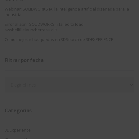
Webinar: SOLIDWORKS IA, la inteligencia artificial diseñada para la
industria
Error al abrir SOLIDWORKS: «failed to load
swshellfilelauncherresu.dll»
Como mejorar búsquedas en 3DSearch de 3DEXPERIENCE
Filtrar por fecha
Filtrar
por
fecha
Categorías
3DExperience