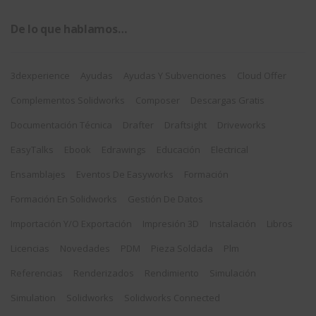
De lo que hablamos…
3dexperience
Ayudas
Ayudas Y Subvenciones
Cloud Offer
Complementos Solidworks
Composer
Descargas Gratis
Documentación Técnica
Drafter
Draftsight
Driveworks
EasyTalks
Ebook
Edrawings
Educación
Electrical
Ensamblajes
Eventos De Easyworks
Formación
Formación En Solidworks
Gestión De Datos
Importación Y/o Exportación
Impresión 3D
Instalación
Libros
Licencias
Novedades
PDM
Pieza Soldada
Plm
Referencias
Renderizados
Rendimiento
Simulación
Simulation
Solidworks
Solidworks Connected