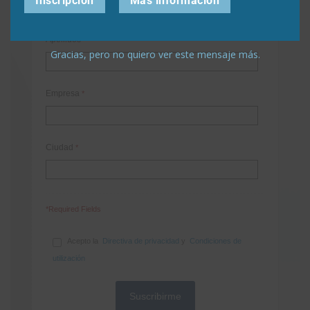
Inscripción
Más información
Apellidos
*
Gracias, pero no quiero ver este mensaje más.
Empresa
*
Ciudad
*
*Required Fields
Acepto la
Directiva de privacidad
y
Condiciones de
utilización