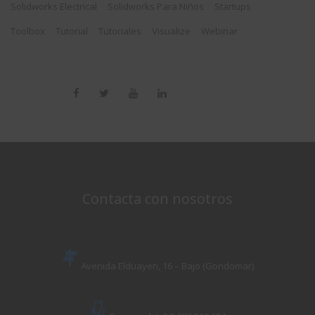
Solidworks Electrical
Solidworks Para Niños
Startups
Toolbox
Tutorial
Tutoriales
Visualize
Webinar
Contacta con nosotros
Avenida Elduayen, 16 – Bajo (Gondomar)