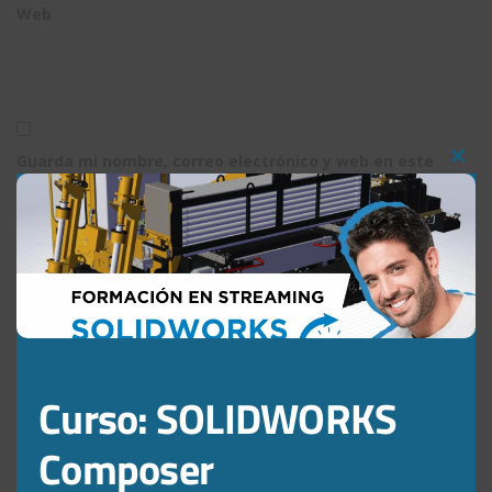
Web
Guarda mi nombre, correo electrónico y web en este
Clos
navegador para la próxima vez que comente.
this
mod
Curso: SOLIDWORKS
¿Qué estás buscando?
Composer
Buscar: