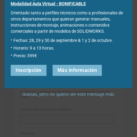
Modalidad Aula Virtual - BONIFICABLE
Orientado tanto a perfiles técnicos como a profesionales de
otros departamentos que quieran generar manuales,
instrucciones de montaje, animaciones o contenidos
comerciales a partir de modelos de SOLIDWORKS.
Fechas: 28, 29 y 30 de septiembre & 1 y 2 de octubre.
Horario: 9 a 13 horas.
Precio: 399€
Newsletter
Inscripción
Más información
Déjanos tus datos para poder registrarte en nuestro boletín
quincenal y consigue un descuento en nuestras formaciones
Gracias, pero no quiero ver este mensaje más.
online:
Correo electrónico de contacto
*
Nombre
*