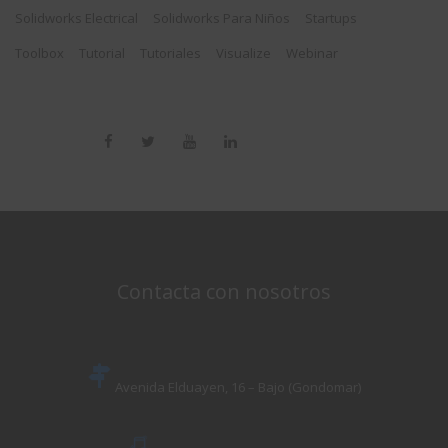
Solidworks Electrical
Solidworks Para Niños
Startups
Toolbox
Tutorial
Tutoriales
Visualize
Webinar
Contacta con nosotros
Avenida Elduayen, 16 – Bajo (Gondomar)