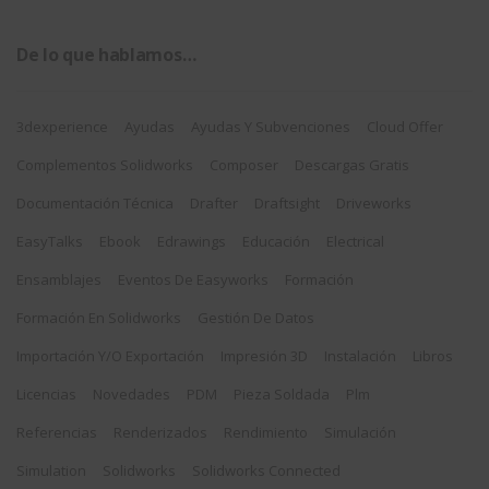
De lo que hablamos…
3dexperience
Ayudas
Ayudas Y Subvenciones
Cloud Offer
Complementos Solidworks
Composer
Descargas Gratis
Documentación Técnica
Drafter
Draftsight
Driveworks
EasyTalks
Ebook
Edrawings
Educación
Electrical
Ensamblajes
Eventos De Easyworks
Formación
Formación En Solidworks
Gestión De Datos
Importación Y/o Exportación
Impresión 3D
Instalación
Libros
Licencias
Novedades
PDM
Pieza Soldada
Plm
Referencias
Renderizados
Rendimiento
Simulación
Simulation
Solidworks
Solidworks Connected