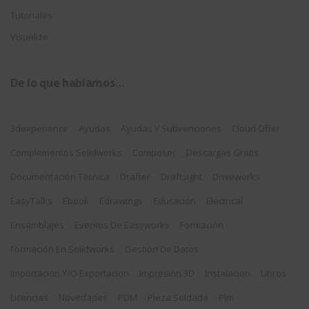
Tutoriales
Visualize
De lo que hablamos…
3dexperience
Ayudas
Ayudas Y Subvenciones
Cloud Offer
Complementos Solidworks
Composer
Descargas Gratis
Documentación Técnica
Drafter
Draftsight
Driveworks
EasyTalks
Ebook
Edrawings
Educación
Electrical
Ensamblajes
Eventos De Easyworks
Formación
Formación En Solidworks
Gestión De Datos
Importación Y/o Exportación
Impresión 3D
Instalación
Libros
Licencias
Novedades
PDM
Pieza Soldada
Plm