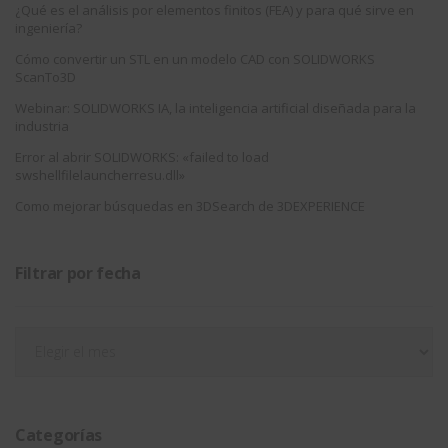
¿Qué es el análisis por elementos finitos (FEA) y para qué sirve en
ingeniería?
Cómo convertir un STL en un modelo CAD con SOLIDWORKS
ScanTo3D
Webinar: SOLIDWORKS IA, la inteligencia artificial diseñada para la
industria
Error al abrir SOLIDWORKS: «failed to load
swshellfilelauncherresu.dll»
Como mejorar búsquedas en 3DSearch de 3DEXPERIENCE
Filtrar por fecha
Filtrar
por
fecha
Categorías