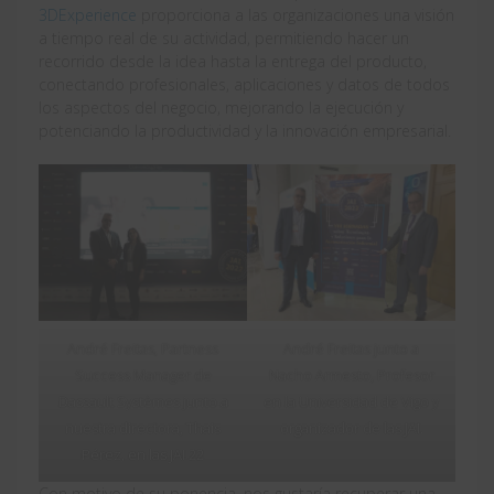
3DExperience
proporciona a las organizaciones una visión
a tiempo real de su actividad, permitiendo hacer un
recorrido desde la idea hasta la entrega del producto,
conectando profesionales, aplicaciones y datos de todos
los aspectos del negocio, mejorando la ejecución y
potenciando la productividad y la innovación empresarial.
André Freitas, Partness
André Freitas junto a
Success Manager de
Nacho Armesto, Profesor
Dassault Systèmes junto a
en la Universidad de Vigo y
nuestra directora, Thais
organizador de las JAI.
Pérez, en las JAI 22
Con motivo de su ponencia, nos gustaría recuperar una