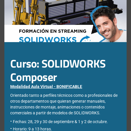
this
mod
Nombre
*
Apellidos
*
Curso: SOLIDWORKS
Empresa
*
Composer
Ciudad
*
Modalidad Aula Virtual - BONIFICABLE
Orientado tanto a perfiles técnicos como a profesionales de
otros departamentos que quieran generar manuales,
instrucciones de montaje, animaciones o contenidos
*Required Fields
comerciales a partir de modelos de SOLIDWORKS.
Fechas: 28, 29 y 30 de septiembre & 1 y 2 de octubre.
Acepto la
Directiva de privacidad
y
Condiciones de
Horario: 9 a 13 horas.