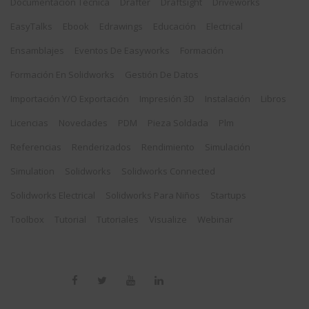
Documentación Técnica
Drafter
Draftsight
Driveworks
EasyTalks
Ebook
Edrawings
Educación
Electrical
Ensamblajes
Eventos De Easyworks
Formación
Formación En Solidworks
Gestión De Datos
Importación Y/o Exportación
Impresión 3D
Instalación
Libros
Licencias
Novedades
PDM
Pieza Soldada
Plm
Referencias
Renderizados
Rendimiento
Simulación
Simulation
Solidworks
Solidworks Connected
Solidworks Electrical
Solidworks Para Niños
Startups
Toolbox
Tutorial
Tutoriales
Visualize
Webinar