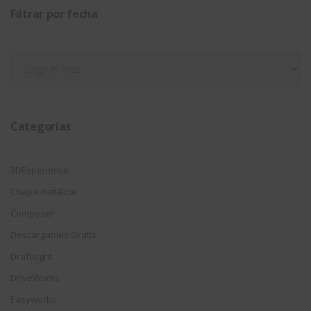
Filtrar por fecha
Filtrar
por
fecha
Categorías
3DExperience
Chapa metálica
Composer
Descargables Gratis
Draftsight
DriveWorks
Easyworks