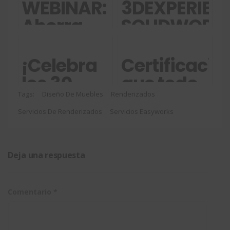
WEBINAR:
3DEXPERIEN
Ahorra
SOLIDWORK
tiempo y
para
recursos
creadores,
¡Celebra
Certificacio
con tu
aficionados
los 30
que todo
documentación
y
años de
ingeniero
Tags:
Diseño De Muebles
Renderizados
técnica
proyectos
Servicios De Renderizados
SOLIDWORKS
Servicios Easyworks
y
personales
con un
diseñador
concurso
debería
Deja una respuesta
de diseño
tener
internacional!
Comentario
*