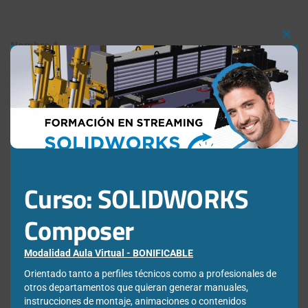
Nombre
*
Clos
this
mod
Correo electrónico
*
Curso: SOLIDWORKS
Web
Composer
Modalidad Aula Virtual - BONIFICABLE
Orientado tanto a perfiles técnicos como a profesionales de
Guarda mi nombre, correo electrónico y web en este
otros departamentos que quieran generar manuales,
navegador para la próxima vez que comente.
instrucciones de montaje, animaciones o contenidos