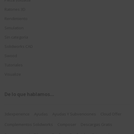
Pieza soldada
Ratones 3D
Rendimiento
Simulation
Sin categoría
Solidworks CAD
Swood
Tutoriales
Visualize
De lo que hablamos…
3dexperience
Ayudas
Ayudas Y Subvenciones
Cloud Offer
Complementos Solidworks
Composer
Descargas Gratis