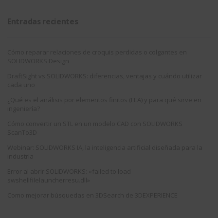
Entradas recientes
Cómo reparar relaciones de croquis perdidas o colgantes en
SOLIDWORKS Design
DraftSight vs SOLIDWORKS: diferencias, ventajas y cuándo utilizar
cada uno
¿Qué es el análisis por elementos finitos (FEA) y para qué sirve en
ingeniería?
Cómo convertir un STL en un modelo CAD con SOLIDWORKS
ScanTo3D
Webinar: SOLIDWORKS IA, la inteligencia artificial diseñada para la
industria
Error al abrir SOLIDWORKS: «failed to load
swshellfilelauncherresu.dll»
Como mejorar búsquedas en 3DSearch de 3DEXPERIENCE