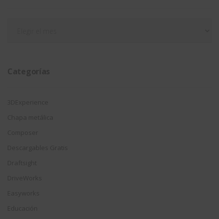
Filtrar
por
fecha
Categorías
3DExperience
Chapa metálica
Composer
Descargables Gratis
Draftsight
DriveWorks
Easyworks
Educación