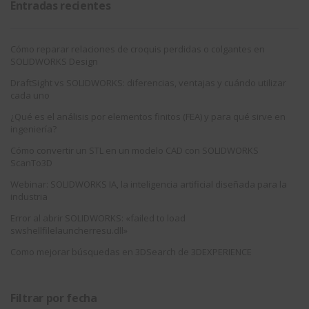
Entradas recientes
Cómo reparar relaciones de croquis perdidas o colgantes en
SOLIDWORKS Design
DraftSight vs SOLIDWORKS: diferencias, ventajas y cuándo utilizar
cada uno
¿Qué es el análisis por elementos finitos (FEA) y para qué sirve en
ingeniería?
Cómo convertir un STL en un modelo CAD con SOLIDWORKS
ScanTo3D
Webinar: SOLIDWORKS IA, la inteligencia artificial diseñada para la
industria
Error al abrir SOLIDWORKS: «failed to load
swshellfilelauncherresu.dll»
Como mejorar búsquedas en 3DSearch de 3DEXPERIENCE
Filtrar por fecha