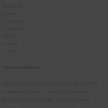
Rendimiento
Simulation
Sin categoría
Solidworks CAD
Swood
Tutoriales
Visualize
De lo que hablamos…
3dexperience
Ayudas
Ayudas Y Subvenciones
Cloud Offer
Complementos Solidworks
Composer
Descargas Gratis
Documentación Técnica
Drafter
Draftsight
Driveworks