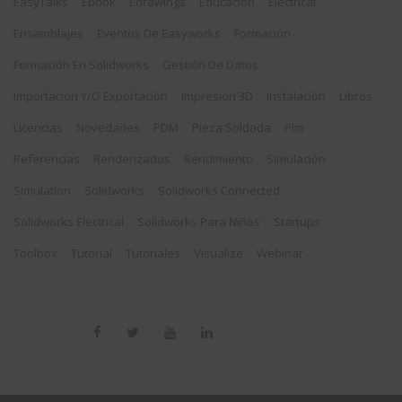
EasyTalks
Ebook
Edrawings
Educación
Electrical
Ensamblajes
Eventos De Easyworks
Formación
Formación En Solidworks
Gestión De Datos
Importación Y/o Exportación
Impresión 3D
Instalación
Libros
Licencias
Novedades
PDM
Pieza Soldada
Plm
Referencias
Renderizados
Rendimiento
Simulación
Simulation
Solidworks
Solidworks Connected
Solidworks Electrical
Solidworks Para Niños
Startups
Toolbox
Tutorial
Tutoriales
Visualize
Webinar