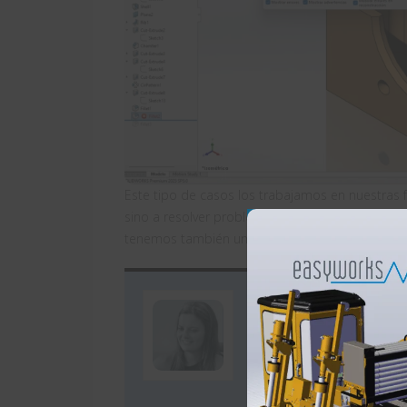
Este tipo de casos los trabajamos en nuestr
sino a resolver problemas del día a día como
tenemos también un
test de nivel
con el que pu
Autor: Ivan
Ivana Zugazagoitia es
experiencia en diseño 