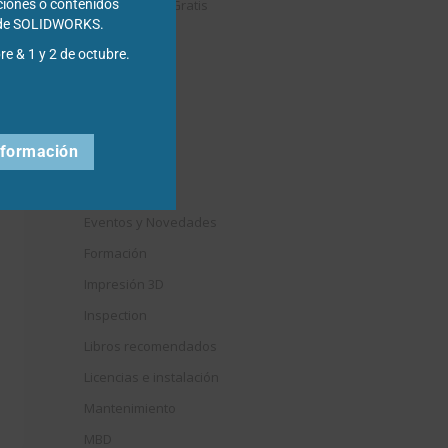
Descargables Gratis
ciones o contenidos
s de SOLIDWORKS.
Draftsight
re & 1 y 2 de octubre.
DriveWorks
Easyworks
Educación
nformación
Electrical
Elysium
Eventos y Novedades
Formación
Impresión 3D
Inspection
Libros recomendados
Licencias e instalación
Mantenimiento
MBD