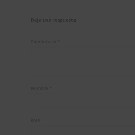
proyectos de
SOLIDWORKS
innovación
Deja una respuesta
Comentario
*
Nombre
*
Web