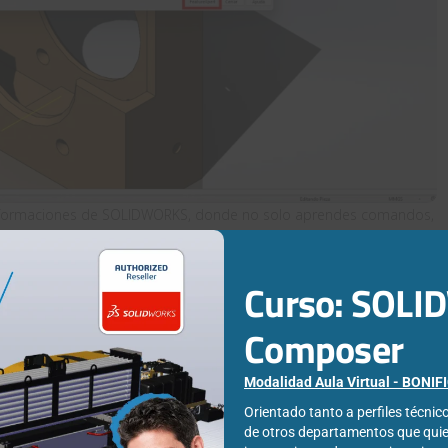
as formaciones de SOLIDWORKS, donde no solo aprendes comandos,
 este. Te recomendamos nuestra
formación de inicio
, aunque
edes valorar qué curso encaja con lo que ya sabes.
Curso: SOL
Composer
a Zugazagoitia
Modalidad Aula Virtual - BONI
 técnico de productos de SOLIDWORKS con más de 15 años de
Orientado tanto a perfiles técni
y documentación técnica. Es una gran defensora de la empresa
de otros departamentos que qui