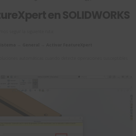
tureXpert en SOLIDWORKS
s seguir la siguiente ruta:
istema → General → Activar FeatureXpert
oluciones automáticas cuando detecte operaciones susceptibles