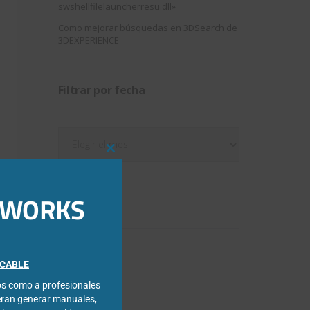
swshellfilelauncherresu.dll»
Como mejorar búsquedas en 3DSearch de
3DEXPERIENCE
Filtrar por fecha
Filtrar
por
Close
fecha
this
module
IDWORKS
Categorías
3DExperience
FICABLE
Chapa metálica
cos como a profesionales
Composer
eran generar manuales,