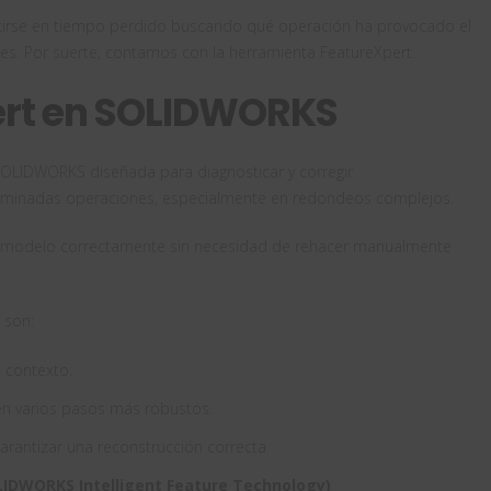
ducirse en tiempo perdido buscando qué operación ha provocado el
les. Por suerte, contamos con la herramienta FeatureXpert.
ert en SOLIDWORKS
SOLIDWORKS diseñada para diagnosticar y corregir
rminadas operaciones, especialmente en redondeos complejos.
 el modelo correctamente sin necesidad de rehacer manualmente
 son:
 contexto.
en varios pasos más robustos.
arantizar una reconstrucción correcta
LIDWORKS Intelligent Feature Technology)