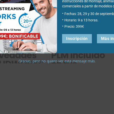
generación de documentación inteligente.
instrucciones de montaje, anima
comerciales a partir de modelo
Fechas: 28, 29 y 30 de septiemb
Horario: 9 a 13 horas.
Precio: 399€
Inscripción
Más i
vedades
PLM incluido
LIDWORKS
en tus
Gracias, pero no quiero ver este mensaje más.
24:
licencias
samblajes
SOLIDWORKS
- Parte I