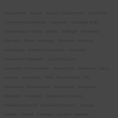
3dexperience
Ayudas
Ayudas Y Subvenciones
Cloud Offer
Complementos Solidworks
Composer
Descargas Gratis
Documentación Técnica
Drafter
Draftsight
Driveworks
EasyTalks
Ebook
Edrawings
Educación
Electrical
Ensamblajes
Eventos De Easyworks
Formación
Formación En Solidworks
Gestión De Datos
Importación Y/o Exportación
Impresión 3D
Instalación
Libros
Licencias
Novedades
PDM
Pieza Soldada
Plm
Referencias
Renderizados
Rendimiento
Simulación
Simulation
Solidworks
Solidworks Connected
Solidworks Electrical
Solidworks Para Niños
Startups
Toolbox
Tutorial
Tutoriales
Visualize
Webinar