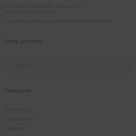
Error al abrir SOLIDWORKS: «failed to load
swshellfilelauncherresu.dll»
Como mejorar búsquedas en 3DSearch de 3DEXPERIENCE
Filtrar por fecha
Filtrar
por
fecha
Categorías
3DExperience
Chapa metálica
Composer