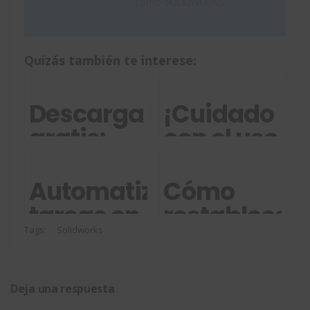
como SOLIDWORKS.
Quizás también te interese:
Descarga
¡Cuidado
gratis:
con el uso
Hoja
de
Técnica
núcleos
Automatizar
Cómo
para
virtuales
tareas en
restablecer
actualizarse
con
SOLIDWORKS:
SOLIDWORK
Tags:
Solidworks
de 2D a
SOLIDWORK
aprende
sin perder
3D
a usar
tu
Deja una respuesta