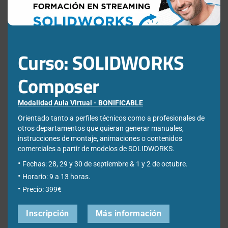
Curso: SOLIDWORKS
Newsletter
Composer
Modalidad Aula Virtual - BONIFICABLE
Déjanos tus datos para poder registrarte en nuestro boletín
Orientado tanto a perfiles técnicos como a profesionales de
quincenal y consigue un descuento en nuestras formaciones
online:
otros departamentos que quieran generar manuales,
instrucciones de montaje, animaciones o contenidos
Correo electrónico de contacto
comerciales a partir de modelos de SOLIDWORKS.
*
Fechas: 28, 29 y 30 de septiembre & 1 y 2 de octubre.
Horario: 9 a 13 horas.
Nombre
*
Precio: 399€
Inscripción
Más información
Apellidos
*