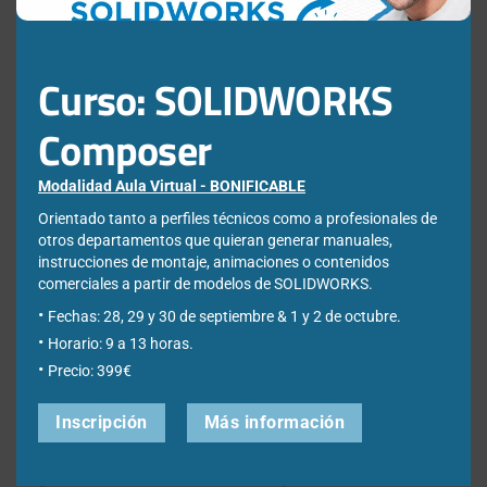
en el ensamblaje?
Cualquier acción aplicada durante la duplicación (duplicar,
reutilizar o excluir) afectará a todas las instancias de ese
mismo componente dentro de la estructura.
Curso: SOLIDWORKS
¿Se pueden excluir componentes durante la
Composer
duplicación?
Sí. Los componentes seleccionados pueden excluirse de
Modalidad Aula Virtual - BONIFICABLE
la nueva estructura sin necesidad de editar
posteriormente el ensamblaje duplicado.
Orientado tanto a perfiles técnicos como a profesionales de
otros departamentos que quieran generar manuales,
instrucciones de montaje, animaciones o contenidos
¿Qué ocurre con los hijos de un componente
comerciales a partir de modelos de SOLIDWORKS.
reutilizado o excluido?
Los componentes hijos heredarán automáticamente la
Fechas: 28, 29 y 30 de septiembre & 1 y 2 de octubre.
misma acción definida para el componente padre.
Horario: 9 a 13 horas.
Precio: 399€
¿Se duplican todas las revisiones de un dibujo?
No. Cuando un dibujo tiene varias revisiones, únicamente
Inscripción
Más información
se duplica la revisión más reciente.
¿Cuándo conviene utilizar la duplicación avanzada?