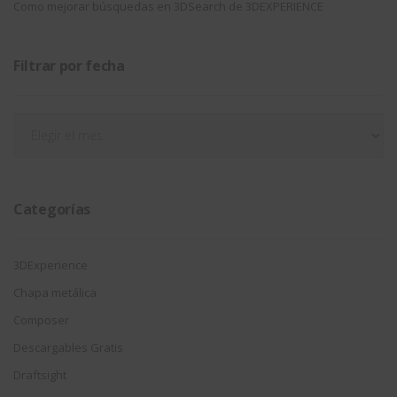
Como mejorar búsquedas en 3DSearch de 3DEXPERIENCE
Filtrar por fecha
Filtrar
por
fecha
Categorías
3DExperience
Chapa metálica
Composer
Descargables Gratis
Draftsight