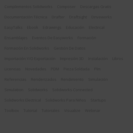
Complementos Solidworks
Composer
Descargas Gratis
Documentación Técnica
Drafter
Draftsight
Driveworks
EasyTalks
Ebook
Edrawings
Educación
Electrical
Ensamblajes
Eventos De Easyworks
Formación
Formación En Solidworks
Gestión De Datos
Importación Y/o Exportación
Impresión 3D
Instalación
Libros
Licencias
Novedades
PDM
Pieza Soldada
Plm
Referencias
Renderizados
Rendimiento
Simulación
Simulation
Solidworks
Solidworks Connected
Solidworks Electrical
Solidworks Para Niños
Startups
Toolbox
Tutorial
Tutoriales
Visualize
Webinar