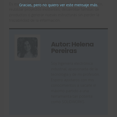
Es especialmente útil para crear variantes de producto,
Gracias, pero no quiero ver este mensaje más.
reutilizar proyectos existentes, desarrollar familias de
productos o generar nuevas estructuras sin perder la
trazabilidad de la información.
Autor: Helena
Pereiras
Soy Ingeniera electrónica
industrial, apasionada de la
tecnología y de mi profesión.
Espero ayudaros con mis
conocimientos a sacarle el
máximo partido a una
herramienta tan potente
como SOLIDWORKS.