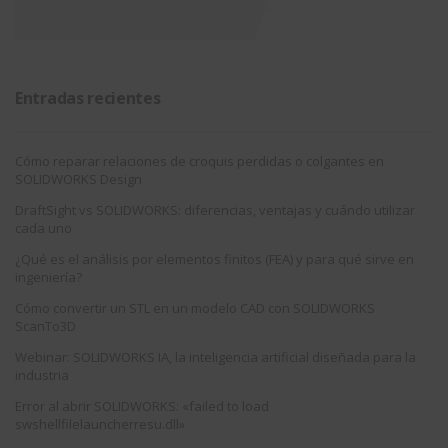
Entradas recientes
Cómo reparar relaciones de croquis perdidas o colgantes en
SOLIDWORKS Design
DraftSight vs SOLIDWORKS: diferencias, ventajas y cuándo utilizar
cada uno
¿Qué es el análisis por elementos finitos (FEA) y para qué sirve en
ingeniería?
Cómo convertir un STL en un modelo CAD con SOLIDWORKS
ScanTo3D
Webinar: SOLIDWORKS IA, la inteligencia artificial diseñada para la
industria
Error al abrir SOLIDWORKS: «failed to load
swshellfilelauncherresu.dll»